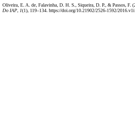
Oliveira, E. A. de, Falavinha, D. H. S., Siqueira, D. P., & Passos, F
Do IAP
,
1
(1), 119–134. https://doi.org/10.21902/2526-1592/2016.v1