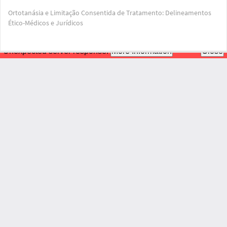
Voltar
Ortotanásia e Limitação Consentida de Tratamento: Delineamentos
aos
Ético-Médicos e Jurídicos
Detalhes
do
Artigo
Bai
Ba
PD