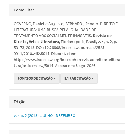
Detalhes
Como Citar
do
GOVERNO, Danielle Augusto; BERNARDI, Renato. DIREITO E
artigo
LITERATURA: UMA BUSCA PELA IGUALDADE DE
TRATAMENTO AOS SOCIALMENTE INVISÍVEIS.
Revista de
Direito, Arte e Literatura
, Florianopolis, Brasil, v. 4, n. 2, p.
53–73, 2018. DOI: 10.26668/IndexLawJournals/2525-
9911/2018.v4i2.5014. Disponível em:
https://www.indexlaw.org/index.php/revistadireitoartelitera
tura/article/view/5014. Acesso em: 8 ago. 2026.
FOMATOS DE CITAÇÃO
BAIXAR CITAÇÃO
Edição
v. 4 n. 2 (2018): JULHO - DEZEMBRO