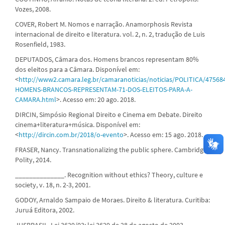
Vozes, 2008.
COVER, Robert M. Nomos e narração. Anamorphosis Revista
internacional de direito e literatura. vol. 2, n. 2, tradução de Luis
Rosenfield, 1983.
DEPUTADOS, Câmara dos. Homens brancos representam 80%
dos eleitos para a Câmara. Disponível em:
<
http://www2.camara.leg.br/camaranoticias/noticias/POLITICA/47568
HOMENS-BRANCOS-REPRESENTAM-71-DOS-ELEITOS-PARA-A-
CAMARA.html
>. Acesso em: 20 ago. 2018.
DIRCIN, Simpósio Regional Direito e Cinema em Debate. Direito
cinema+literatura+música. Disponível em:
<
http://dircin.com.br/2018/o-evento
>. Acesso em: 15 ago. 2018.
FRASER, Nancy. Transnationalizing the public sphere. Cambridge:
Polity, 2014.
______________. Recognition without ethics? Theory, culture e
society, v. 18, n. 2-3, 2001.
GODOY, Arnaldo Sampaio de Moraes. Direito & literatura. Curitiba:
Juruá Editora, 2002.
JUSBRASIL. Lei 3629/03: lei 3629 de 28 de agosto de 2003.