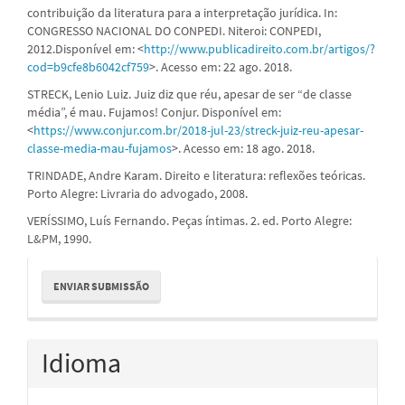
contribuição da literatura para a interpretação jurídica. In:
CONGRESSO NACIONAL DO CONPEDI. Niteroi: CONPEDI,
2012.Disponível em: <
http://www.publicadireito.com.br/artigos/?
cod=b9cfe8b6042cf759
>. Acesso em: 22 ago. 2018.
STRECK, Lenio Luiz. Juiz diz que réu, apesar de ser “de classe
média”, é mau. Fujamos! Conjur. Disponível em:
<
https://www.conjur.com.br/2018-jul-23/streck-juiz-reu-apesar-
classe-media-mau-fujamos
>. Acesso em: 18 ago. 2018.
TRINDADE, Andre Karam. Direito e literatura: reflexões teóricas.
Porto Alegre: Livraria do advogado, 2008.
VERÍSSIMO, Luís Fernando. Peças íntimas. 2. ed. Porto Alegre:
L&PM, 1990.
Enviar
ENVIAR SUBMISSÃO
Submissão
Idioma