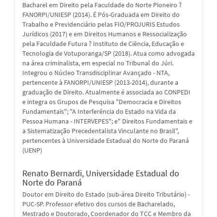
Bacharel em Direito pela Faculdade do Norte Pioneiro ?
FANORPI/UNIESP (2014). É Pós-Graduada em Direito do
Trabalho e Previdenciário pelas FIO/PROJURIS Estudos
Jurídicos (2017) e em Direitos Humanos e Ressocialização
pela Faculdade Futura ? Instituto de Ciência, Educação e
Tecnologia de Votuporanga/SP (2018). Atua como advogada
na área criminalista, em especial no Tribunal do Júri.
Integrou o Núcleo Transdisciplinar Avançado - NTA,
pertencente à FANORPI/UNIESP (2013-2014), durante a
graduação de Direito. Atualmente é associada ao CONPEDI
e integra os Grupos de Pesquisa "Democracia e Direitos
Fundamentais"; "A Interferência do Estado na Vida da
Pessoa Humana - INTERVEPES"; e" Direitos Fundamentais e
a Sistematização Precedentalista Vinculante no Brasil",
pertencentes à Universidade Estadual do Norte do Paraná
(UENP)
Renato Bernardi,
Universidade Estadual do
Norte do Paraná
Doutor em Direito do Estado (sub-área Direito Tributário) -
PUC-SP. Professor efetivo dos cursos de Bacharelado,
Mestrado e Doutorado, Coordenador do TCC e Membro da