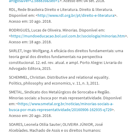
artigos&ver=2.588839&seo=1
>. Acesso em: 04 set. 2018.
RDL, Rede Brasileira Direito e Literatura. Direito & literatura.
Disponível em: <
http://www.rdl.org.br/pt/direito-e-literatura
>.
Acesso em: 10 ago. 2018.
RODRIGUES, Lucas de Oliveira. Minorias. Disponível em:
<
https://mundoeducacao.bol.uol.com.br/sociologia/minorias.htm
>.
Acesso em: 18 ago. 2018.
SARLET, Ingo Wolfgang. A eficácia dos direitos fundamentais: uma
teoria geral dos direitos fundamentais na perspectiva
constitucional. 12. ed. rev. atual. e ampl. Porto Alegre: Livraria do
Advogado Editora, 2015.
SCHEMMEL, Christian. Distributive and relational equality.
Politics, philosophy and economics, v. 11, n. 3, 2011.
SMETAL, Sindicato dos Metalúrgicos de Sorocaba e Região.
Minorias sociais: a busca por mais representatividade. Disponível
em: <
https://www.smetal.org.br/noticias/minorias-sociais-a-
busca-por-mais-representatividade/20160906-162935-q729
>.
Acesso em: 20 ago. 2018.
SOARES, Leonela Otilia Sauter; OLIVEIRA JÚNIOR, José
Alcebíades. Machado de Assis e os direitos humanos: