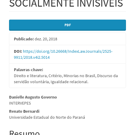
SOCIALMENTE INVISÍVEIS
Barra
PDF
lateral
Publicado:
dez. 20, 2018
de
artigos
DOI:
https://doi.org/10.26668/IndexLawJournals/2525-
9911/2018.v4i2.5014
Palavras-chave:
Direito e literatura, Critério, Minorias no Brasil, Discurso da
servidão voluntária, Igualdade relacional.
Conteúdo
Danielle Augusto Governo
INTERVEPES
do
Renato Bernardi
artigo
Universidade Estadual do Norte do Paraná
principal
Resumo