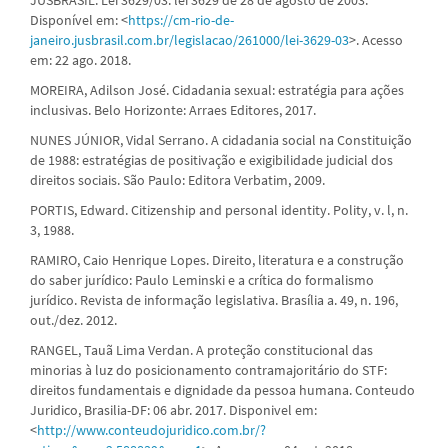
Disponível em: <
https://cm-rio-de-
janeiro.jusbrasil.com.br/legislacao/261000/lei-3629-03
>. Acesso
em: 22 ago. 2018.
MOREIRA, Adilson José. Cidadania sexual: estratégia para ações
inclusivas. Belo Horizonte: Arraes Editores, 2017.
NUNES JÚNIOR, Vidal Serrano. A cidadania social na Constituição
de 1988: estratégias de positivação e exigibilidade judicial dos
direitos sociais. São Paulo: Editora Verbatim, 2009.
PORTIS, Edward. Citizenship and personal identity. Polity, v. l, n.
3, 1988.
RAMIRO, Caio Henrique Lopes. Direito, literatura e a construção
do saber jurídico: Paulo Leminski e a crítica do formalismo
jurídico. Revista de informação legislativa. Brasília a. 49, n. 196,
out./dez. 2012.
RANGEL, Tauã Lima Verdan. A proteção constitucional das
minorias à luz do posicionamento contramajoritário do STF:
direitos fundamentais e dignidade da pessoa humana. Conteudo
Juridico, Brasilia-DF: 06 abr. 2017. Disponivel em:
<
http://www.conteudojuridico.com.br/?