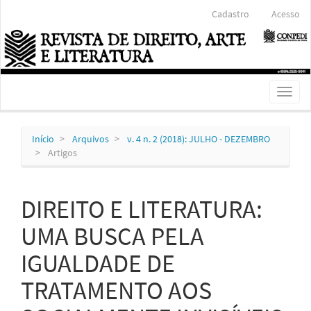
Navegação
Cadastro
Acesso
Principal
Conteúdo
principal
Barra
Lateral
Toggl
naviga
Início
Arquivos
v. 4 n. 2 (2018): JULHO - DEZEMBRO
Artigos
DIREITO E LITERATURA:
UMA BUSCA PELA
IGUALDADE DE
TRATAMENTO AOS