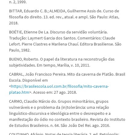
n. 2, 1999.
BITTAR, Eduardo C. B.; ALMEIDA, Guilherme Assis de. Curso de
filosofia do direito. 13. ed. rev., atual. e ampl. São Paulo: Atlas,
2018.
BOÉTIE, Etienne De La. Discurso da servidão voluntária.
Tradução: Laymert Garcia dos Santos. Comentários: Claude
Lefort. Pierre Clastres e Marilena Chauí. Editora Brasiliense. São
Paulo, 1982.
BUENO, Roberto. O papel da literatura na reconstrução das
subjetividades. Em tempo, Marília, v. 10, 2011.
CABRAL, João Francisco Pereira. Mito da caverna de Platão. Brasil
Escola. Disponível em
<
https://brasilescola.uol.com.br/filosofia/mito-caverna-
platao.htm
>. Acesso em: 27 ago. 2018.
CARMO, Claudio Márcio do. Grupos minoritários, grupos
vulneráveis e o problema da (in)tolerância: uma relação
linguístico-discursiva e ideológica entre o desrespeito e a
manifestação do ódio no contexto brasileiro. Revista do Instituto
de Estudos Brasileiros. n. 64. São João Del Rei. ago. 2016.
COUTINHO, Afrânio. Notas de teoria literária. 2. ed. Petrópolis: