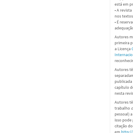
está em pr
• A revist
nos textos
• É reserv
adequação
Autores ma
primeira 
a
Licença
Internacio
reconhecim
Autores tê
separadame
publicada 
capítulo d
nesta revi
Autores tê
trabalho
o
pessoal) a
isso pode
citação do
em
http:/