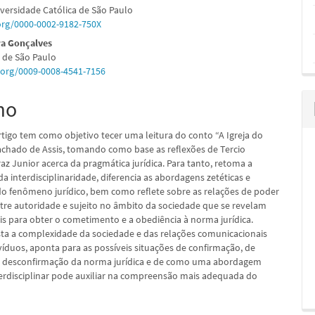
iversidade Católica de São Paulo
.org/0000-0002-9182-750X
a Gonçalves
 de São Paulo
pal
d.org/0009-0008-4541-7156
mo
rtigo tem como objetivo tecer uma leitura do conto “A Igreja do
achado de Assis, tomando como base as reflexões de Tercio
az Junior acerca da pragmática jurídica. Para tanto, retoma a
a interdisciplinaridade, diferencia as abordagens zetéticas e
o fenômeno jurídico, bem como reflete sobre as relações de poder
ntre autoridade e sujeito no âmbito da sociedade que se revelam
is para obter o cometimento e a obediência à norma jurídica.
ta a complexidade da sociedade e das relações comunicacionais
víduos, aponta para as possíveis situações de confirmação, de
e desconfirmação da norma jurídica e de como uma abordagem
nterdisciplinar pode auxiliar na compreensão mais adequada do