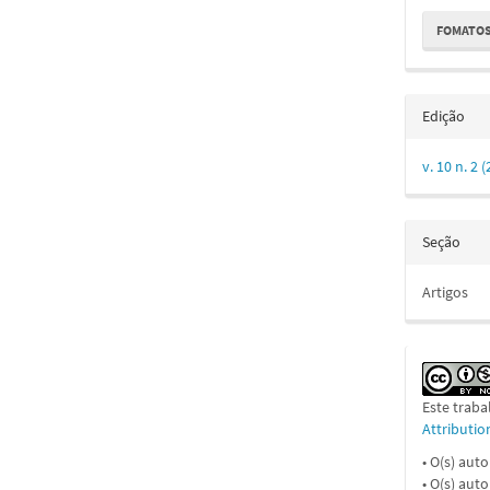
FOMATOS
Edição
v. 10 n. 
Seção
Artigos
Este traba
Attributi
• O(s) aut
• O(s) aut