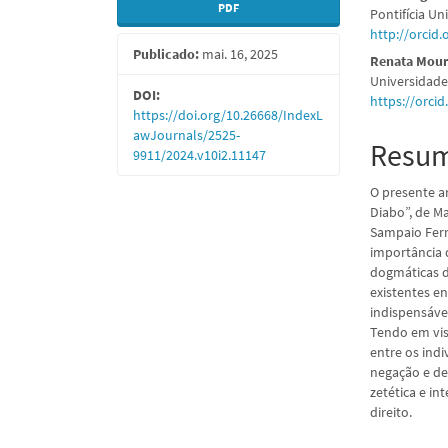
PDF
Pontifícia Un
lateral
do
http://orcid
Publicado:
mai. 16, 2025
de
artigo
Renata Mour
Universidade
artigos
princi
DOI:
https://orci
https://doi.org/10.26668/IndexL
awJournals/2525-
Resu
9911/2024.v10i2.11147
O presente a
Diabo”, de M
Sampaio Ferr
importância d
dogmáticas d
existentes e
indispensáve
Tendo em vis
entre os indi
negação e d
zetética e i
direito.
Downloads