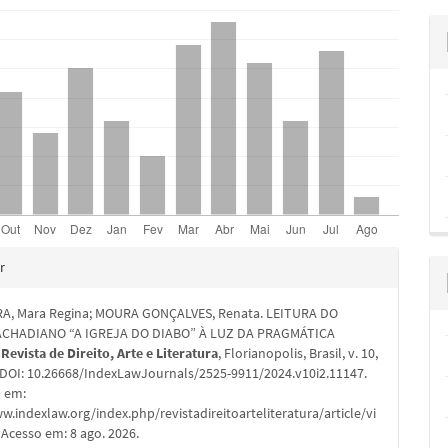
hes
r
RA, Mara Regina; MOURA GONÇALVES, Renata. LEITURA DO
CHADIANO “A IGREJA DO DIABO” À LUZ DA PRAGMÁTICA
.
Revista de Direito, Arte e Literatura
, Florianopolis, Brasil, v. 10,
. DOI: 10.26668/IndexLawJournals/2525-9911/2024.v10i2.11147.
l em:
w.indexlaw.org/index.php/revistadireitoarteliteratura/article/vi
Acesso em: 8 ago. 2026.