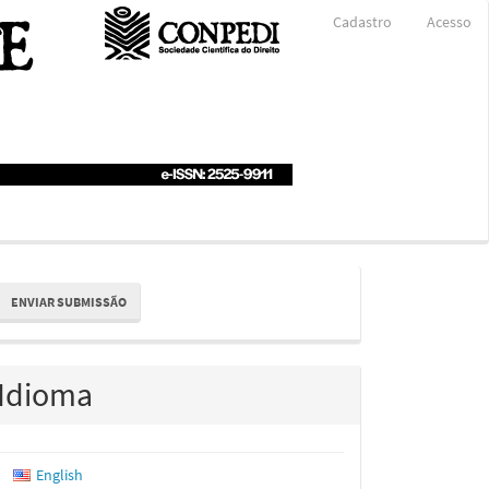
Cadastro
Acesso
nviar
ENVIAR SUBMISSÃO
ubmissão
Idioma
English