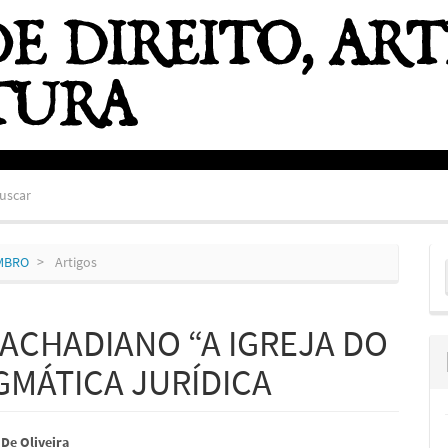
uscar
E
EMBRO
Artigos
S
ACHADIANO “A IGREJA DO
GMÁTICA JURÍDICA
údo
De Oliveira