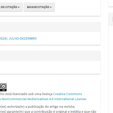
 DE CITAÇÃO
BAIXAR CITAÇÃO
2 (2024): JULHO-DEZEMBRO
lho está licenciado sob uma licença
Creative Commons
on-NonCommercial-NoDerivatives 4.0 International License
.
or(es) autoriza(m) a publicação do artigo na revista;
or(es) garante(m) que a contribuição é original e inédita e que não