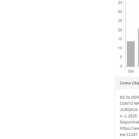
Detal
Como Cita
do
DE OLIVEI
artigo
CONTO MA
JURÍDICA
n. 2, 2025
Disponíve
https://ww
ew/11147. 