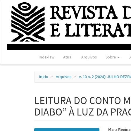
Navegação
Principal
Conteúdo
principal
Barra
Lateral
Indexlaw
Atual
Arquivos
Sobre
B
Início
Arquivos
v. 10 n. 2 (2024): JULHO-DEZ
LEITURA DO CONTO M
DIABO” À LUZ DA PRA
Barra
Conte
Mara Regina 