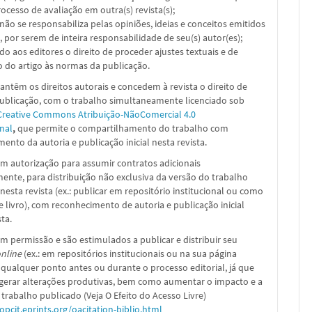
ocesso de avaliação em outra(s) revista(s);
a não se responsabiliza pelas opiniões, ideias e conceitos emitidos
, por serem de inteira responsabilidade de seu(s) autor(es);
ado aos editores o direito de proceder ajustes textuais e de
 do artigo às normas da publicação.
ntêm os direitos autorais e concedem à revista o direito de
publicação, com o trabalho simultaneamente licenciado sob
Creative Commons Atribuição-NãoComercial 4.0
nal
,
que permite o compartilhamento do trabalho com
ento da autoria e publicação inicial nesta revista.
m autorização para assumir contratos adicionais
nte, para distribuição não exclusiva da versão do trabalho
nesta revista (ex.: publicar em repositório institucional ou como
e livro), com reconhecimento de autoria e publicação inicial
sta.
m permissão e são estimulados a publicar e distribuir seu
nline
(ex.: em repositórios institucionais ou na sua página
 qualquer ponto antes ou durante o processo editorial, já que
 gerar alterações produtivas, bem como aumentar o impacto e a
 trabalho publicado (Veja O Efeito do Acesso Livre)
/opcit.eprints.org/oacitation-biblio.html