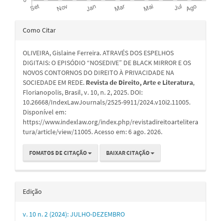
Detalhes
Como Citar
do
OLIVEIRA, Gislaine Ferreira. ATRAVÉS DOS ESPELHOS
artigo
DIGITAIS: O EPISÓDIO “NOSEDIVE” DE BLACK MIRROR E OS
NOVOS CONTORNOS DO DIREITO À PRIVACIDADE NA
SOCIEDADE EM REDE.
Revista de Direito, Arte e Literatura
,
Florianopolis, Brasil, v. 10, n. 2, 2025. DOI:
10.26668/IndexLawJournals/2525-9911/2024.v10i2.11005.
Disponível em:
https://www.indexlaw.org/index.php/revistadireitoartelitera
tura/article/view/11005. Acesso em: 6 ago. 2026.
FOMATOS DE CITAÇÃO
BAIXAR CITAÇÃO
Edição
v. 10 n. 2 (2024): JULHO-DEZEMBRO