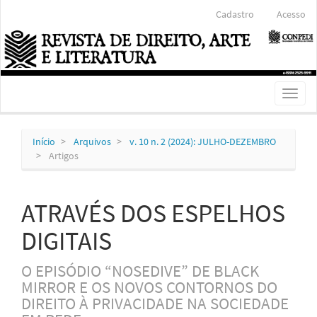
Navegação
Cadastro
Acesso
Principal
Conteúdo
principal
Barra
Lateral
Toggl
naviga
Início
Arquivos
v. 10 n. 2 (2024): JULHO-DEZEMBRO
Artigos
ATRAVÉS DOS ESPELHOS
DIGITAIS
O EPISÓDIO “NOSEDIVE” DE BLACK
MIRROR E OS NOVOS CONTORNOS DO
DIREITO À PRIVACIDADE NA SOCIEDADE