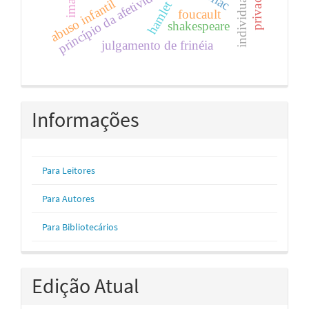
individualismo
princípio da afetividade
abuso infantil
hamlet
foucault
shakespeare
julgamento de frinéia
Informações
Para Leitores
Para Autores
Para Bibliotecários
Edição Atual