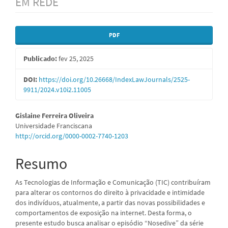
EM REDE
Barra
PDF
lateral
Publicado:
fev 25, 2025
de
artigos
DOI:
https://doi.org/10.26668/IndexLawJournals/2525-
9911/2024.v10i2.11005
Conteúdo
Gislaine Ferreira Oliveira
Universidade Franciscana
do
http://orcid.org/0000-0002-7740-1203
artigo
Resumo
principal
As Tecnologias de Informação e Comunicação (TIC) contribuíram
para alterar os contornos do direito à privacidade e intimidade
dos indivíduos, atualmente, a partir das novas possibilidades e
comportamentos de exposição na internet. Desta forma, o
presente estudo busca analisar o episódio “Nosedive” da série