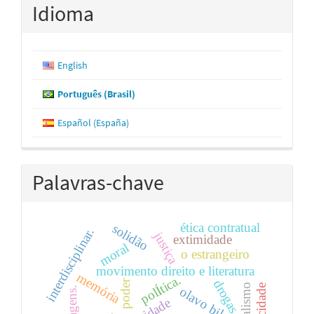
Idioma
English
Português (Brasil)
Español (España)
Palavras-chave
ética contratual
solidão
interdisciplinar.
justiça
extimidade
moral
o estrangeiro
movimento direito e literatura
memória
polÍtica.
drogas
poder
privacidade
olavo bilac
imagens.