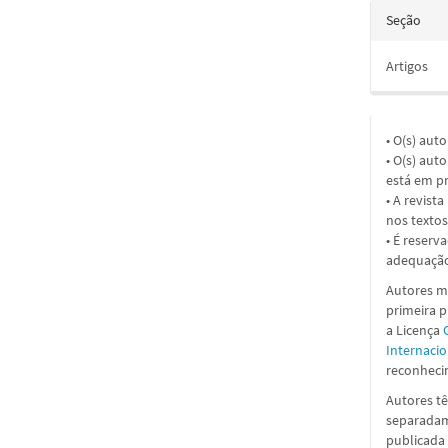
Seção
Artigos
• O(s) aut
• O(s) aut
está em pr
• A revist
nos textos
• É reserv
adequação
Autores ma
primeira 
a Licença
Internacio
reconhecim
Autores tê
separadame
publicada 