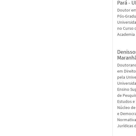
Pará - 
Doutor em
Pós-Gradua
Universida
no Curso 
Academia 
Denisso
Maranh
Doutorand
em Direito
pela Unive
Universid
Ensino Su
de Pesquis
Estudos e 
Núcleo de 
e Democra
Normativa
Jurídicas 