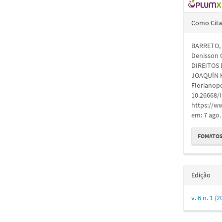
Detal
Como Cita
do
BARRETO, 
artigo
Denisson
DIREITOS 
JOAQUÍN 
Florianopol
10.26668/
https://w
em: 7 ago.
FOMATOS
Edição
v. 6 n. 1 (