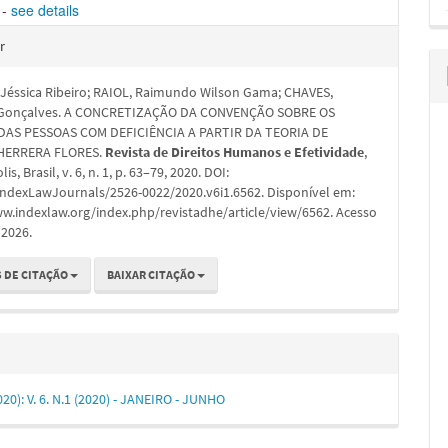
-
see details
hes
r
Jéssica Ribeiro; RAIOL, Raimundo Wilson Gama; CHAVES,
 Gonçalves. A CONCRETIZAÇÃO DA CONVENÇÃO SOBRE OS
DAS PESSOAS COM DEFICIÊNCIA A PARTIR DA TEORIA DE
HERRERA FLORES.
Revista de Direitos Humanos e Efetividade
,
is, Brasil, v. 6, n. 1, p. 63–79, 2020. DOI:
IndexLawJournals/2526-0022/2020.v6i1.6562. Disponível em:
ww.indexlaw.org/index.php/revistadhe/article/view/6562. Acesso
 2026.
 DE CITAÇÃO
BAIXAR CITAÇÃO
2020): V. 6. N.1 (2020) - JANEIRO - JUNHO