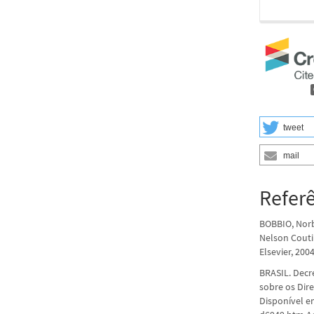
tweet
mail
Refer
BOBBIO, Norb
Nelson Couti
Elsevier, 200
BRASIL. Decr
sobre os Dire
Disponível 