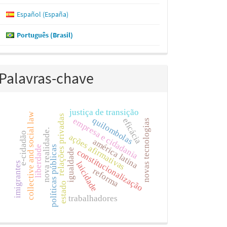
Español (España)
Português (Brasil)
Palavras-chave
justiça de transição
collective and social law
relações privadas
quilombolas
empresa e cidadania
eficácia
novas tecnologias
nova realidade.
e-cidadão
ações afirmativas
américa latina
liberdade
políticas públicas
igualdade
constitucionalização
laicidade
imigrantes
reforma
estado
trabalhadores