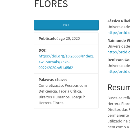
FLORES
Barra
Conte
Jéssica Ribe
PDF
Universidade
lateral
do
http://orcid
Publicado:
ago 20, 2020
de
artigo
Raimundo Wi
Universidade
artigos
princi
DOI:
http://orcid
https://doi.org/10.26668/IndexL
Denisson Go
awJournals/2526-
Universidade
0022/2020.v6i1.6562
http://orcid
Palavras-chave:
Resu
Concretização. Pessoas com
Deficiência. Teoria Crítica.
Direitos Humanos. Joaquín
Busca-se ref
Herrera Flores.
Herrera Flor
Direitos das
permanente d
utilizado na
bem como a ut