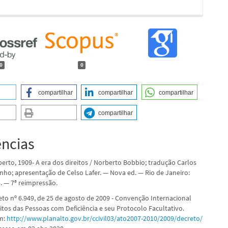
0
0
compartilhar
compartilhar
compartilhar
compartilhar
ências
erto, 1909- A era dos direitos / Norberto Bobbio; tradução Carlos
nho; apresentação de Celso Lafer. — Nova ed. — Rio de Janeiro:
4. — 7ª reimpressão.
eto nº 6.949, de 25 de agosto de 2009 - Convenção Internacional
itos das Pessoas com Deficiência e seu Protocolo Facultativo.
em:
http://www.planalto.gov.br/ccivil03/ato2007-2010/2009/decreto/