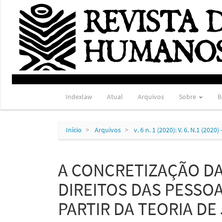
Navegação
Principal
Conteúdo
principal
Barra
Lateral
Indexlaw
Atual
Arquivos
Sobre
B
Início
Arquivos
v. 6 n. 1 (2020): V. 6. N.1 (202
A CONCRETIZAÇÃO D
DIREITOS DAS PESSOA
PARTIR DA TEORIA D