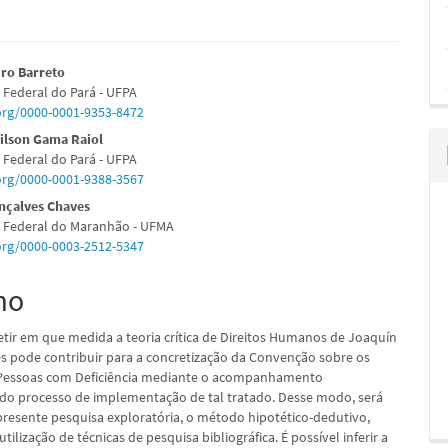
údo
iro Barreto
 Federal do Pará - UFPA
.org/0000-0001-9353-8472
lson Gama Raiol
 Federal do Pará - UFPA
pal
.org/0000-0001-9388-3567
nçalves Chaves
 Federal do Maranhão - UFMA
.org/0000-0003-2512-5347
mo
letir em que medida a teoria crítica de Direitos Humanos de Joaquín
es pode contribuir para a concretização da Convenção sobre os
 Pessoas com Deficiência mediante o acompanhamento
o processo de implementação de tal tratado. Desse modo, será
 presente pesquisa exploratória, o método hipotético-dedutivo,
ilização de técnicas de pesquisa bibliográfica. É possível inferir a