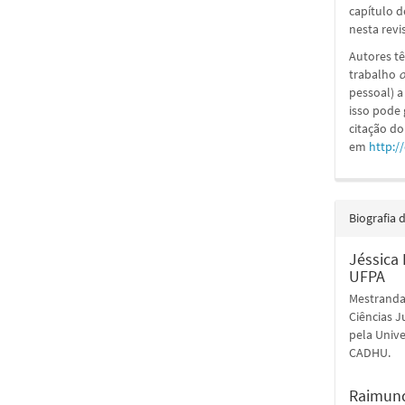
capítulo d
nesta revi
Autores tê
trabalho
o
pessoal) a
isso pode
citação do
em
http:/
Biografia 
Jéssica 
UFPA
Mestranda
Ciências J
pela Univ
CADHU.
Raimund