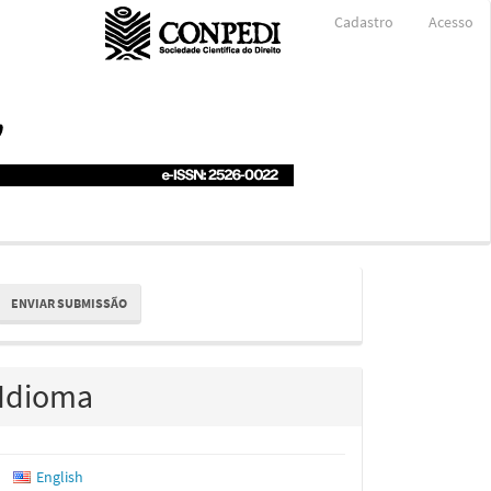
Cadastro
Acesso
nviar
ENVIAR SUBMISSÃO
ubmissão
Idioma
English