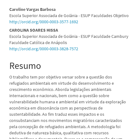
Conteúdo
Caroline Vargas Barbosa
Escola Superior Associada de Goiânia - ESUP Faculdades Objetivo
do
http://orcid.org/0000-0003-3577-1692
artigo
CAROLINA SOARES HISSA
Escola Superior Associada de Goiânia - ESUP Faculdade Cambury
principal
Faculdade Católica de Anápolis
http://orcid.org/0000-0003-3828-7572
Resumo
O trabalho tem por objetivo versar sobre a questão dos
refugiados ambientais em virtude do desenvolvimento e
crescimento econômico. Aborda legislações ambientais
internacionais e nacionais, bem como a questão sobre
vulnerabilidade humana e ambiental em virtude da exploração
econômica em dissonância com as perspectivas de
sustentabilidade. Ao fim traduz esses impactos e os
consubstanciam nos movimentos migratórios caracterizados
pela concepção de refugiados ambientais. A metodologia foi
dedutiva de natureza básica, qualitativa com recursos
bibliográficos e documentais. Busca-se a compreensão de um