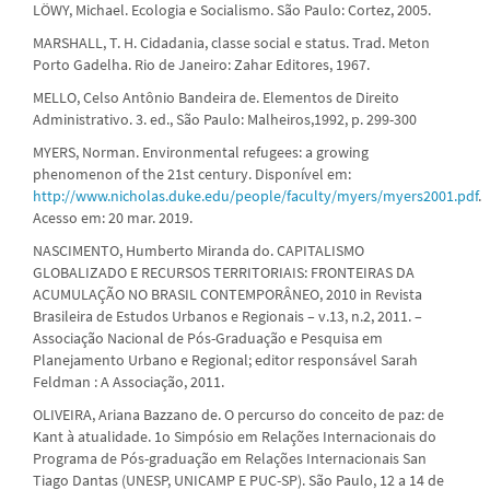
LÖWY, Michael. Ecologia e Socialismo. São Paulo: Cortez, 2005.
MARSHALL, T. H. Cidadania, classe social e status. Trad. Meton
Porto Gadelha. Rio de Janeiro: Zahar Editores, 1967.
MELLO, Celso Antônio Bandeira de. Elementos de Direito
Administrativo. 3. ed., São Paulo: Malheiros,1992, p. 299-300
MYERS, Norman. Environmental refugees: a growing
phenomenon of the 21st century. Disponível em:
http://www.nicholas.duke.edu/people/faculty/myers/myers2001.pdf
.
Acesso em: 20 mar. 2019.
NASCIMENTO, Humberto Miranda do. CAPITALISMO
GLOBALIZADO E RECURSOS TERRITORIAIS: FRONTEIRAS DA
ACUMULAÇÃO NO BRASIL CONTEMPORÂNEO, 2010 in Revista
Brasileira de Estudos Urbanos e Regionais – v.13, n.2, 2011. –
Associação Nacional de Pós-Graduação e Pesquisa em
Planejamento Urbano e Regional; editor responsável Sarah
Feldman : A Associação, 2011.
OLIVEIRA, Ariana Bazzano de. O percurso do conceito de paz: de
Kant à atualidade. 1o Simpósio em Relações Internacionais do
Programa de Pós-graduação em Relações Internacionais San
Tiago Dantas (UNESP, UNICAMP E PUC-SP). São Paulo, 12 a 14 de