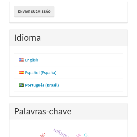
Enviar
ENVIAR SUBMISSÃO
Submissão
Idioma
English
Español (España)
Português (Brasil)
Palavras-chave
reforma