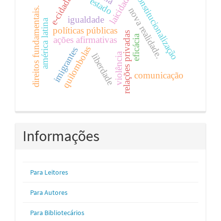
e-cidadão
constitucionalização
laicidade
estado
direitos fundamentais.
nova realidade.
igualdade
américa latina
políticas públicas
relações privadas
eficácia
ações afirmativas
quilombolas
imigrantes
violência
liberdade
comunicação
Informações
Para Leitores
Para Autores
Para Bibliotecários