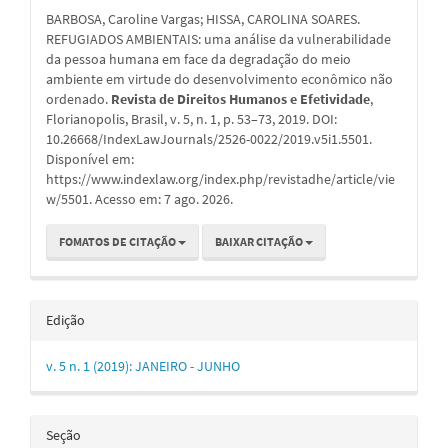
do
BARBOSA, Caroline Vargas; HISSA, CAROLINA SOARES.
artigo
REFUGIADOS AMBIENTAIS: uma análise da vulnerabilidade
da pessoa humana em face da degradação do meio
ambiente em virtude do desenvolvimento econômico não
ordenado.
Revista de Direitos Humanos e Efetividade
,
Florianopolis, Brasil, v. 5, n. 1, p. 53–73, 2019. DOI:
10.26668/IndexLawJournals/2526-0022/2019.v5i1.5501.
Disponível em:
https://www.indexlaw.org/index.php/revistadhe/article/vie
w/5501. Acesso em: 7 ago. 2026.
FOMATOS DE CITAÇÃO
BAIXAR CITAÇÃO
Edição
v. 5 n. 1 (2019): JANEIRO - JUNHO
Seção