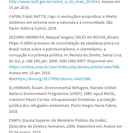
http://www.rio20.gov.br/sobre_a_rio_mais_20.html
. Acesso em
15 jan 2019.
CAPRA, Frijot; MATTEI, Ugo. A revoluçãoo ecojurídica: o direito
sistêmico em sintonia com a natureza e a comunidade. São
Paulo: Editora Cultrix, 2018.
DEZORDI WERMUTH, Maiquel Angelo; OXLEY DA ROCHA, Álvaro
Filipe. O difícil processo de consolidação da cidadania plena no
Brasil: notas sobre o patrimonialismo, o clientelismo, a
corrupção e a pobreza política. In: Revista do Direito, Santa Cruz
do Sul, p. 146-165, jan. 2008. ISSN 1982-9957. Disponível em:
https://online.unisc.br/seer/index.php/direito/article/view/588
.
Acesso em: 10 jan. 2019.
doi:
https://doi.org/10.17058/rdunisc.v0i29.588
.
EL-HINNAWI, Essam. Environmental Refugees. Nairobi: United
Nations Environment Programme (UNEP), 1985. Apud RAIOL,
Ivanilson Paulo Corrêa. Ultrapassando fronteiras: a proteção
jurídica dos refugiados ambientais. Porto Alegre: Núria Fabris,
2010.
ESMPU (Escola Superior do Ministério Público da União).
Dicionário de Direitos Humanos, 2006. Disponível em: Acesso em
05 de março. 2019.