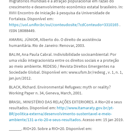
migratórios mundiais e a atração populacional em razão do
crescimento e desenvolvimento econômico estatal brasileiro. In:
XVIII Encontro de Iniciação à pesquisa da Universidade de
Fortaleza. Disponível em:
https://uol.unifor.br/oul/conteudosite/?cdConteudo=3310165
.
ISSN 18088449.
AMARAL JÚNIOR, Alberto do. O direito de assistência
humanitária. Rio de Janeiro: Renovar, 2003.
BALIM, Ana Paula Cabral. Indivisibilidade socioambiental: Por
uma visão integracionista entre os direitos sociais e a proteção
ao meio ambiente. REDESG / Revista Direitos Emergentes na
Sociedade Global. Disponível em: www.ufsm.br/redesg , v. 1, n. 1,
jan.jun/2012.
BLACK, Richard. Environmental Refugees: myth or reality?
Working Paper n. 34, Geneva, March, 2001.
BRASIL. MINISTÉRIO DAS RELAÇÕES EXTERIORES. A Rio+20 e seus
resultados. Disponível em:
http://www.itamaraty.gov.br/pt-
BR/politica-externa/desenvolvimento-sustentavel-e-meio-
ambiente/131-a-rio-20-e-seus-resultados
. Acesso em: 15 jan 2019.
______. RIO+20. Sobre a RIO+20. Disponível em: