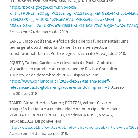
D.C.: Worldwatch Institute, May 1989, p. 6. Disponível em:
https://books.google.com.br/books?
id=t_vFPUNz8TEC&pg=PA119&lpg=PA119&dq=RENNER,+Michael.+Nation
-7SEk23Z&sig=ACfU3U1e2Fsi6AHVUeP4BKsVlaei9cwFMA&hl=pt-
BR&sa=X&ved=2ahUKEwix7oXj86LhAhXKIrkGHV7cCUcQ6AEwAXoECAc
Acesso em: 24 de março de 2019.
SARLET, Ingo Wolfgang. A eficácia dos direitos fundamentais: uma
teoria geral dos direitos fundamentais na perspectiva
constitucional. 15° ed. Porto Alegre: Livraria do Advogado, 2018.
SQUEFF, Tatiana Cardoso. A relevância do Pacto Global de
Migrações no mundo contemporâneo In: Revista Consultor
Jurídico, 27 de dezembro de 2018. Disponível em:
https://www.conjur.com.br/2018-dez-27/tatiana-squeff-
relevancia-pacto-global-migracoes-mundo?imprimir=1
. Acesso
em 30 dez 2018.
TAMER, Alexandre dos Santos; POTEZZI, Valmor Cezar. A
imigração haitiana e a criminalidade no município de Manaus.
REVISTA DO DIREITO PÚBLICO, Londrina, v.8, n.3, p.55-76,
set./dez.2013. Disponível em:
http://www.uel.br/revistas/uel/index.php/direitopub/article/view/165
Acesso em 24 de março de 2019.