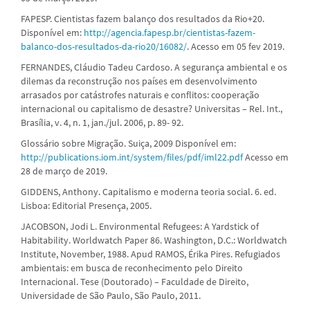
FAPESP. Cientistas fazem balanço dos resultados da Rio+20.
Disponível em:
http://agencia.fapesp.br/cientistas-fazem-
balanco-dos-resultados-da-rio20/16082/
. Acesso em 05 fev 2019.
FERNANDES, Cláudio Tadeu Cardoso. A segurança ambiental e os
dilemas da reconstrução nos países em desenvolvimento
arrasados por catástrofes naturais e conflitos: cooperação
internacional ou capitalismo de desastre? Universitas – Rel. Int.,
Brasília, v. 4, n. 1, jan./jul. 2006, p. 89- 92.
Glossário sobre Migração. Suiça, 2009 Disponível em:
http://publications.iom.int/system/files/pdf/iml22.pdf
Acesso em
28 de março de 2019.
GIDDENS, Anthony. Capitalismo e moderna teoria social. 6. ed.
Lisboa: Editorial Presença, 2005.
JACOBSON, Jodi L. Environmental Refugees: A Yardstick of
Habitability. Worldwatch Paper 86. Washington, D.C.: Worldwatch
Institute, November, 1988. Apud RAMOS, Érika Pires. Refugiados
ambientais: em busca de reconhecimento pelo Direito
Internacional. Tese (Doutorado) – Faculdade de Direito,
Universidade de São Paulo, São Paulo, 2011.