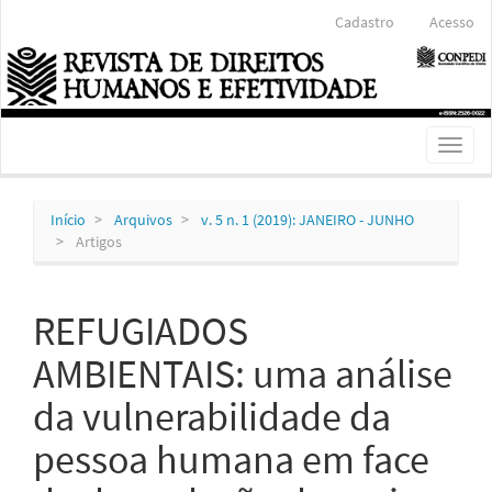
Navegação
Cadastro
Acesso
Principal
Conteúdo
principal
Barra
Lateral
Toggl
naviga
Início
Arquivos
v. 5 n. 1 (2019): JANEIRO - JUNHO
Artigos
REFUGIADOS
AMBIENTAIS: uma análise
da vulnerabilidade da
pessoa humana em face