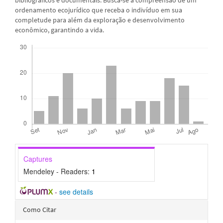
ordenamento ecojurídico que receba o indivíduo em sua
completude para além da exploração e desenvolvimento
econômico, garantindo a vida.
Downloads
Captures
Mendeley - Readers:
1
-
see details
Detalhes
Como Citar