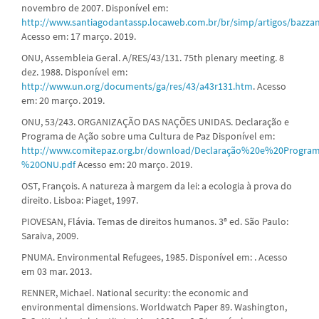
novembro de 2007. Disponível em:
http://www.santiagodantassp.locaweb.com.br/br/simp/artigos/bazzan
Acesso em: 17 março. 2019.
ONU, Assembleia Geral. A/RES/43/131. 75th plenary meeting. 8
dez. 1988. Disponível em:
http://www.un.org/documents/ga/res/43/a43r131.htm
. Acesso
em: 20 março. 2019.
ONU, 53/243. ORGANIZAÇÃO DAS NAÇÕES UNIDAS. Declaração e
Programa de Ação sobre uma Cultura de Paz Disponível em:
http://www.comitepaz.org.br/download/Declaração%20e%20Pro
%20ONU.pdf
Acesso em: 20 março. 2019.
OST, François. A natureza à margem da lei: a ecologia à prova do
direito. Lisboa: Piaget, 1997.
PIOVESAN, Flávia. Temas de direitos humanos. 3ª ed. São Paulo:
Saraiva, 2009.
PNUMA. Environmental Refugees, 1985. Disponível em: . Acesso
em 03 mar. 2013.
RENNER, Michael. National security: the economic and
environmental dimensions. Worldwatch Paper 89. Washington,