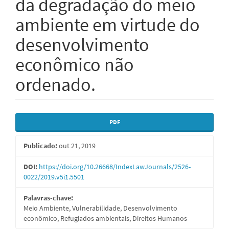
da degradação do meio
ambiente em virtude do
desenvolvimento
econômico não
ordenado.
Barra
PDF
lateral
Publicado:
out 21, 2019
de
artigos
DOI:
https://doi.org/10.26668/IndexLawJournals/2526-
0022/2019.v5i1.5501
Palavras-chave:
Meio Ambiente, Vulnerabilidade, Desenvolvimento
econômico, Refugiados ambientais, Direitos Humanos