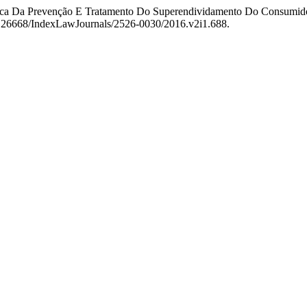
cerca Da Prevenção E Tratamento Do Superendividamento Do Consumid
i:10.26668/IndexLawJournals/2526-0030/2016.v2i1.688.