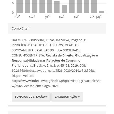
Detalhes
Como Citar
do
DALMORA BONISSONI, Lucas; DA SILVA, Rogerio. O
artigo
PRINCÍPIO DA SOLIDARIEADE E OS IMPACTOS
SOCIOAMENTAIS CAUSADOS PELA SOCIEDADE
CONSUMOCENTRISTA.
Revista de Direito, Globalização e
Responsabilidade nas Relações de Consumo
,
Florianopolis, Brasil, v. 5, n. 2, p. 45–63, 2019. DOI:
10.26668/IndexLawJournals/2526-0030/2019.v5i2.5968.
Disponível em:
https://www.indexlaw.org/index.php/revistadgrc/article/vie
w/5968. Acesso em: 6 ago. 2026.
FOMATOS DE CITAÇÃO
BAIXAR CITAÇÃO