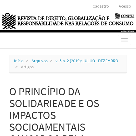
Navegação
Cadastro
Acesso
Principal
Conteúdo
principal
Barra
Lateral
Toggl
naviga
Início
Arquivos
v. 5 n. 2 (2019): JULHO - DEZEMBRO
Artigos
O PRINCÍPIO DA
SOLIDARIEADE E OS
IMPACTOS
SOCIOAMENTAIS