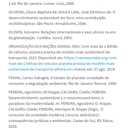
2 ed. Rio de Janeiro: Lumes Juris, 2006.
OLIVEIRA, Gilson Baptista de; SOUZA LIMA, José Edmilson de. O
desenvolvimento sustentável em foco: uma contribuição
multidisciplinar. São Paulo: Annabilume, 2006.
OLSSON, Giovanni. Relações internacionais e seus atores na era
da globalização. Curitiba: Juruá, 2003.
ORGANIZAÇÃO DAS NAÇÕES UNIDAS. ONU: Com mais de 1 bilhão
de veículos, planeta precisa de modelo mais sustentável de
transporte. 2015. Disponível em:
https://nacoesunidas.org/com-
mais-de-1-bilhao-de-veiculos-planeta-precisa-de-modelo-mais-
sustentavel-de-transporte-afirma-onu
Acesso em: 27 ago. 2018
PENNA, Carlos Gabaglia. O Estado do planeta: sociedade de
consumo e degradação ambiental. Rio de Janeiro: Record, 1999.
PEREIRA, Agostinho Oli Koppe; CALGARO, Cleide; PEREIRA.
Desenvolvimento sustentável e o consumocentrismo: o
paradoxo da modernidade. In: PEREIRA, Agostinho O. Koppe;
CALGARO, Cleide; PEREIRA, Henrique M. Koppe (Orgs).. O
consumo da sociedade moderna [recurso eletrônico]:
consequências jurídicas e ambientais. Caxias do Sul, RS: Edusc,
2016.