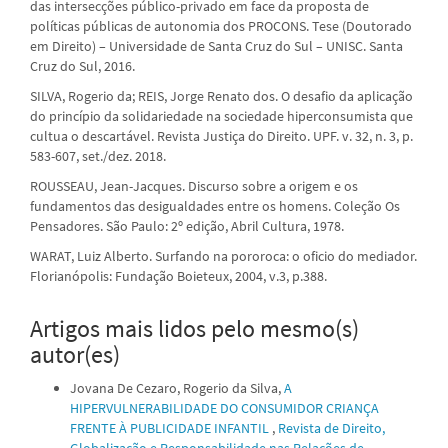
das intersecções público-privado em face da proposta de
políticas públicas de autonomia dos PROCONS. Tese (Doutorado
em Direito) – Universidade de Santa Cruz do Sul – UNISC. Santa
Cruz do Sul, 2016.
SILVA, Rogerio da; REIS, Jorge Renato dos. O desafio da aplicação
do princípio da solidariedade na sociedade hiperconsumista que
cultua o descartável. Revista Justiça do Direito. UPF. v. 32, n. 3, p.
583-607, set./dez. 2018.
ROUSSEAU, Jean-Jacques. Discurso sobre a origem e os
fundamentos das desigualdades entre os homens. Coleção Os
Pensadores. São Paulo: 2º edição, Abril Cultura, 1978.
WARAT, Luiz Alberto. Surfando na pororoca: o oficio do mediador.
Florianópolis: Fundação Boieteux, 2004, v.3, p.388.
Artigos mais lidos pelo mesmo(s)
autor(es)
Jovana De Cezaro, Rogerio da Silva,
A
HIPERVULNERABILIDADE DO CONSUMIDOR CRIANÇA
FRENTE À PUBLICIDADE INFANTIL
,
Revista de Direito,
Globalização e Responsabilidade nas Relações de