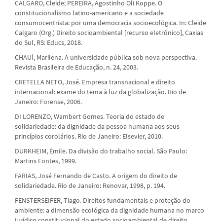
CALGARO, Cleide; PEREIRA, Agostinho Oli Koppe. O
constitucionalismo latino-americano e a sociedade
consumocentrista: por uma democracia socioecológica. In: Cleide
Calgaro (Org.) Direito socioambiental [recurso eletrônico], Caxias
do Sul, RS: Educs, 2018.
CHAUÍ, Marilena. A universidade pública sob nova perspectiva.
Revista Brasileira de Educação, n. 24, 2003.
CRETELLA NETO, José. Empresa transnacional e direito
internacional: exame do tema à luz da globalização. Rio de
Janeiro: Forense, 2006.
DI LORENZO, Wambert Gomes. Teoria do estado de
solidariedade: da dignidade da pessoa humana aos seus
princípios corolários. Rio de Janeiro: Elsevier, 2010.
DURKHEIM, Émile. Da divisão do trabalho social. São Paulo:
Martins Fontes, 1999.
FARIAS, José Fernando de Casto. A origem do direito de
solidariedade. Rio de Janeiro: Renovar, 1998, p. 194.
FENSTERSEIFER, Tiago. Direitos fundamentais e proteção do
ambiente: a dimensão ecológica da dignidade humana no marco
jurídico constitucional do estado socioambiental de direito.