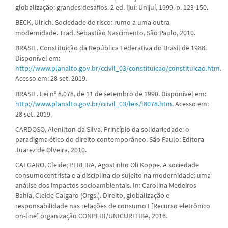
globalização: grandes desafios. 2 ed. Ijuí: Unijuí, 1999. p. 123-150.
BECK, Ulrich. Sociedade de risco: rumo a uma outra
modernidade. Trad. Sebastião Nascimento, São Paulo, 2010.
BRASIL. Constituição da República Federativa do Brasil de 1988.
Disponível em:
http://www.planalto.gov.br/ccivil_03/constituicao/constituicao.htm
.
Acesso em: 28 set. 2019.
BRASIL. Lei nº 8.078, de 11 de setembro de 1990. Disponível em:
http://www.planalto.gov.br/ccivil_03/leis/l8078.htm
. Acesso em:
28 set. 2019.
CARDOSO, Alenilton da Silva. Princípio da solidariedade: o
paradigma ético do direito contemporâneo. São Paulo: Editora
Juarez de Olveira, 2010.
CALGARO, Cleide; PEREIRA, Agostinho Oli Koppe. A sociedade
consumocentrista e a disciplina do sujeito na modernidade: uma
análise dos impactos socioambientais. In: Carolina Medeiros
Bahia, Cleide Calgaro (Orgs.). Direito, globalização e
responsabilidade nas relações de consumo I [Recurso eletrônico
on-line] organização CONPEDI/UNICURITIBA, 2016.