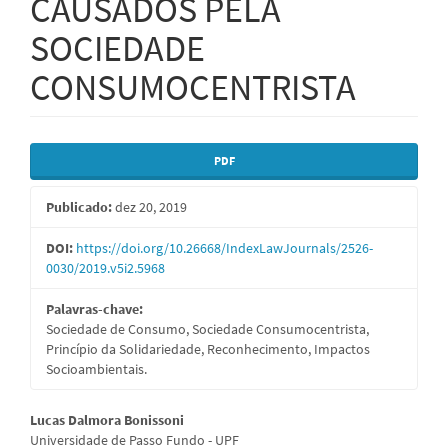
CAUSADOS PELA
SOCIEDADE
CONSUMOCENTRISTA
Barra
PDF
lateral
Publicado:
dez 20, 2019
de
artigos
DOI:
https://doi.org/10.26668/IndexLawJournals/2526-
0030/2019.v5i2.5968
Palavras-chave:
Sociedade de Consumo, Sociedade Consumocentrista,
Princípio da Solidariedade, Reconhecimento, Impactos
Socioambientais.
Conteúdo
Lucas Dalmora Bonissoni
Universidade de Passo Fundo - UPF