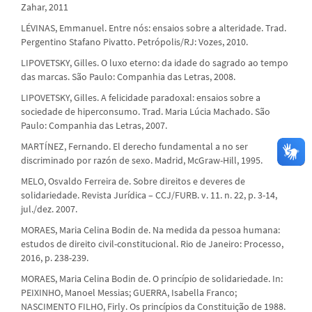
Zahar, 2011
LÉVINAS, Emmanuel. Entre nós: ensaios sobre a alteridade. Trad.
Pergentino Stafano Pivatto. Petrópolis/RJ: Vozes, 2010.
LIPOVETSKY, Gilles. O luxo eterno: da idade do sagrado ao tempo
das marcas. São Paulo: Companhia das Letras, 2008.
LIPOVETSKY, Gilles. A felicidade paradoxal: ensaios sobre a
sociedade de hiperconsumo. Trad. Maria Lúcia Machado. São
Paulo: Companhia das Letras, 2007.
MARTÍNEZ, Fernando. El derecho fundamental a no ser
discriminado por razón de sexo. Madrid, McGraw-Hill, 1995.
MELO, Osvaldo Ferreira de. Sobre direitos e deveres de
solidariedade. Revista Jurídica – CCJ/FURB. v. 11. n. 22, p. 3-14,
jul./dez. 2007.
MORAES, Maria Celina Bodin de. Na medida da pessoa humana:
estudos de direito civil-constitucional. Rio de Janeiro: Processo,
2016, p. 238-239.
MORAES, Maria Celina Bodin de. O princípio de solidariedade. In:
PEIXINHO, Manoel Messias; GUERRA, Isabella Franco;
NASCIMENTO FILHO, Firly. Os princípios da Constituição de 1988.