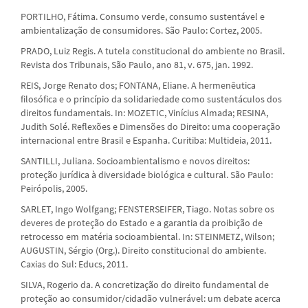
PORTILHO, Fátima. Consumo verde, consumo sustentável e
ambientalização de consumidores. São Paulo: Cortez, 2005.
PRADO, Luiz Regis. A tutela constitucional do ambiente no Brasil.
Revista dos Tribunais, São Paulo, ano 81, v. 675, jan. 1992.
REIS, Jorge Renato dos; FONTANA, Eliane. A hermenêutica
filosófica e o princípio da solidariedade como sustentáculos dos
direitos fundamentais. In: MOZETIC, Vinícius Almada; RESINA,
Judith Solé. Reflexões e Dimensões do Direito: uma cooperação
internacional entre Brasil e Espanha. Curitiba: Multideia, 2011.
SANTILLI, Juliana. Socioambientalismo e novos direitos:
proteção jurídica à diversidade biológica e cultural. São Paulo:
Peirópolis, 2005.
SARLET, Ingo Wolfgang; FENSTERSEIFER, Tiago. Notas sobre os
deveres de proteção do Estado e a garantia da proibição de
retrocesso em matéria socioambiental. In: STEINMETZ, Wilson;
AUGUSTIN, Sérgio (Org.). Direito constitucional do ambiente.
Caxias do Sul: Educs, 2011.
SILVA, Rogerio da. A concretização do direito fundamental de
proteção ao consumidor/cidadão vulnerável: um debate acerca