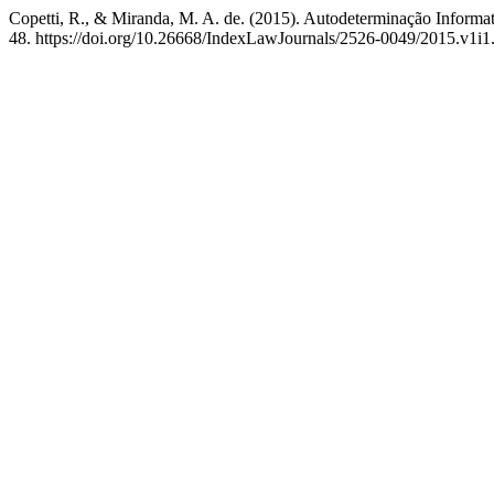
Copetti, R., & Miranda, M. A. de. (2015). Autodeterminação Informat
48. https://doi.org/10.26668/IndexLawJournals/2526-0049/2015.v1i1