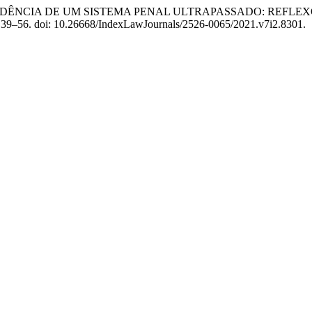
022) “A DECADÊNCIA DE UM SISTEMA PENAL ULTRAPASSADO: REF
, p. 39–56. doi: 10.26668/IndexLawJournals/2526-0065/2021.v7i2.8301.