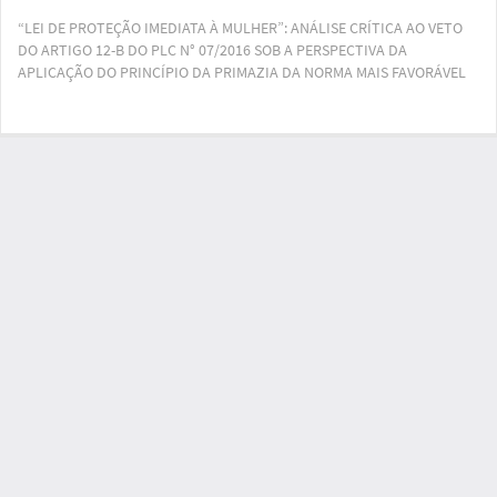
Voltar
“LEI DE PROTEÇÃO IMEDIATA À MULHER”: ANÁLISE CRÍTICA AO VETO
aos
DO ARTIGO 12-B DO PLC N° 07/2016 SOB A PERSPECTIVA DA
Detalhes
APLICAÇÃO DO PRINCÍPIO DA PRIMAZIA DA NORMA MAIS FAVORÁVEL
do
Artigo
Bai
Ba
PD