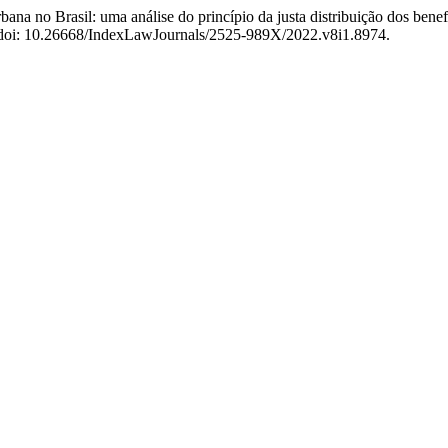
rbana no Brasil: uma análise do princípio da justa distribuição dos ben
1). doi: 10.26668/IndexLawJournals/2525-989X/2022.v8i1.8974.