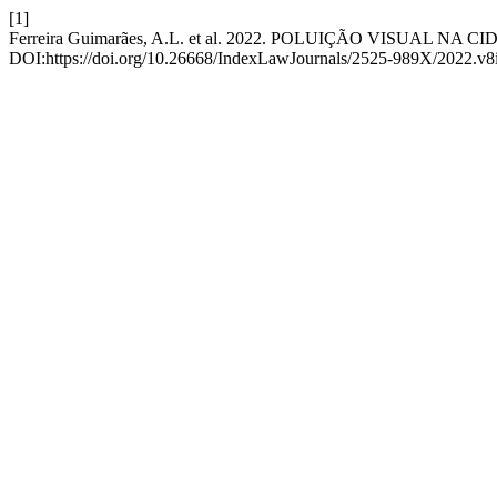
[1]
Ferreira Guimarães, A.L. et al. 2022. POLUIÇÃO VISUAL N
DOI:https://doi.org/10.26668/IndexLawJournals/2525-989X/2022.v8