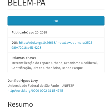
BELÉM-PA
Barra
PDF
lateral
Publicado:
ago 20, 2018
de
artigos
DOI:
https://doi.org/10.26668/IndexLawJournals/2525-
989X/2018.v4i1.4228
Palavras-chave:
Mercantilização do Espaço Urbano, Urbanismo Neoliberal,
Gentrificação, Direito Urbanístico, Bar do Parque
Conteúdo
Dan Rodrigues Levy
Universidade Federal de São Paulo - UNIFESP
do
http://orcid.org/0000-0002-3115-4745
artigo
Resumo
principal