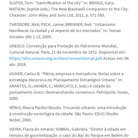
SLATER, Tom. “Gentrification of the city” In: BRIDGE, Gary;
WATSON, Sophie (eds.) The New Blackwell Companion to the City.
Chicester: John Wiley and Sons Ltd, 2011, p. 571-585.
THEODORE, Nick; PECK, Jamie; BRENNER, Neil. “Urbanismo
Neoliberal: la ciudad y el imperio de los mercados” In: Temas
Sociales (66) 1-12, 2009.
UNESCO. Convenção para Proteção do Patrimônio Mundial,
Cultural Natural. Paris, 21 de novembro de 1972. Disponível em:
https://whc.unesco.org/archive/convention-pt.pdf
. Acesso em: 06
abr. 2018.
VAINER, Carlos B. “Pátria, empresa e mercadoria. Notas sobre a
estratégia discursiva do Planejamento Estratégico Urbano” In:
ARANTES, O.; VAINER, C.; MARICATO, E. (eds.) A cidade do
pensamento único: desmanchando consensos. Petrópolis: Vozes,
2000.
VÉRAS, Maura Pardini Bicudo. Trocando olhares: uma introdução
à construção sociológica da cidade. São Paulo: EDUC/Studio
Nobel, 2000.
VIEIRA, Flavia do Amaral; SOBRAL, Gabriela. “Direito à cidade em
tempos de gourmetização: o caso do Bar do Parque em Belém do