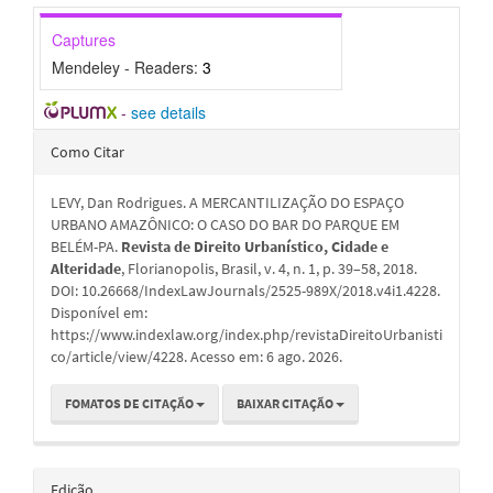
Captures
Mendeley - Readers:
3
-
see details
Detalhes
Como Citar
do
LEVY, Dan Rodrigues. A MERCANTILIZAÇÃO DO ESPAÇO
artigo
URBANO AMAZÔNICO: O CASO DO BAR DO PARQUE EM
BELÉM-PA.
Revista de Direito Urbanístico, Cidade e
Alteridade
, Florianopolis, Brasil, v. 4, n. 1, p. 39–58, 2018.
DOI: 10.26668/IndexLawJournals/2525-989X/2018.v4i1.4228.
Disponível em:
https://www.indexlaw.org/index.php/revistaDireitoUrbanisti
co/article/view/4228. Acesso em: 6 ago. 2026.
FOMATOS DE CITAÇÃO
BAIXAR CITAÇÃO
Edição