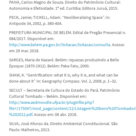
PAIVA, Carlos Magno de Souza. Direito do Patrimônio Cultural:
Autonomia e Efetividade. 1ª ed. Curitiba: Editora Juruá, 2015.
PECK, Jamie; TICKELL, Adam. “Neoliberalizing Space”. In:
Antipode 34, 2002, p. 380-404.
PREFEITURA MUNICIPAL DE BELÉM. Edital de Pregão Presencial n.
084/2017. Disponível em:
http://www.belem.pa.gov.br/licitacao/licitacao/consulta
. Acesso
em 29 mar. 2018.
SARGES, Maria de Nazaré. Belém: riquezas produzindo a Belle
Époque: (1870-1912). Belém: Paka-Tatu, 2000.
SHAW, K. “Gentrification: what it is, why it is, and what can be
done about it” In: Geography Compass. Vol. 2, 2008, p. 1–32.
SECULT – Secretaria de Cultura do Estado do Pará. Patrimônio
Cultural Tombado – Belém. Disponível em:
http://www.aedmoodle.ufpa.br/pluginfile.php?
file=/175047/mod_page/content/12/Listagem%20bens%20Tombados
%202012.pdf
. Acesso em: 06 abr. 2018.
SILVA, José Afonso da. Direito Ambiental Constitucional. São
Paulo: Malheiros, 2013.