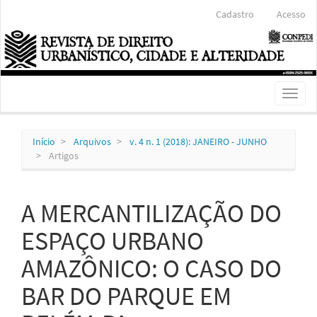
Navegação
Cadastro
Acesso
Principal
Conteúdo
principal
Barra
Lateral
Toggl
naviga
Início
Arquivos
v. 4 n. 1 (2018): JANEIRO - JUNHO
Artigos
A MERCANTILIZAÇÃO DO
ESPAÇO URBANO
AMAZÔNICO: O CASO DO
BAR DO PARQUE EM