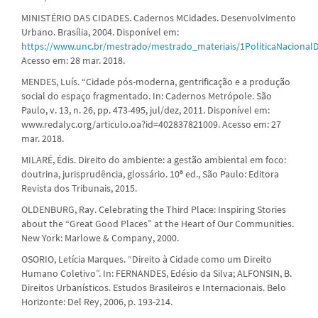
MINISTÉRIO DAS CIDADES. Cadernos MCidades. Desenvolvimento
Urbano. Brasília, 2004. Disponível em:
https://www.unc.br/mestrado/mestrado_materiais/1PoliticaNaciona
Acesso em: 28 mar. 2018.
MENDES, Luís. “Cidade pós-moderna, gentrificação e a produção
social do espaço fragmentado. In: Cadernos Metrópole. São
Paulo, v. 13, n. 26, pp. 473-495, jul/dez, 2011. Disponível em:
www.redalyc.org/articulo.oa?id=402837821009. Acesso em: 27
mar. 2018.
MILARÉ, Édis. Direito do ambiente: a gestão ambiental em foco:
doutrina, jurisprudência, glossário. 10ª ed., São Paulo: Editora
Revista dos Tribunais, 2015.
OLDENBURG, Ray. Celebrating the Third Place: Inspiring Stories
about the “Great Good Places” at the Heart of Our Communities.
New York: Marlowe & Company, 2000.
OSORIO, Letícia Marques. “Direito à Cidade como um Direito
Humano Coletivo”. In: FERNANDES, Edésio da Silva; ALFONSIN, B.
Direitos Urbanísticos. Estudos Brasileiros e Internacionais. Belo
Horizonte: Del Rey, 2006, p. 193-214.