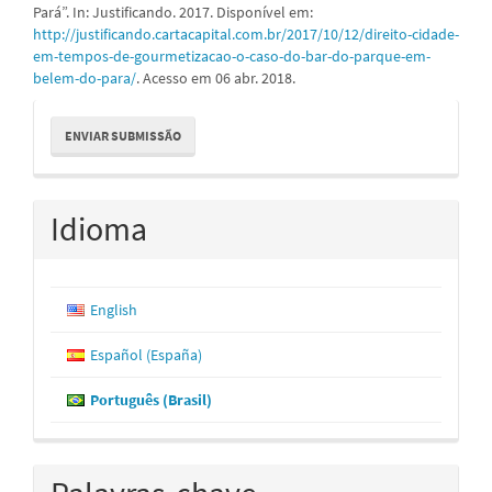
Pará”. In: Justificando. 2017. Disponível em:
http://justificando.cartacapital.com.br/2017/10/12/direito-cidade-
em-tempos-de-gourmetizacao-o-caso-do-bar-do-parque-em-
belem-do-para/
. Acesso em 06 abr. 2018.
Enviar
ENVIAR SUBMISSÃO
Submissão
Idioma
English
Español (España)
Português (Brasil)