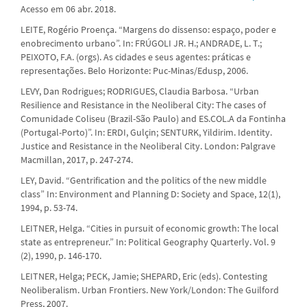
Acesso em 06 abr. 2018.
LEITE, Rogério Proença. “Margens do dissenso: espaço, poder e
enobrecimento urbano”. In: FRÚGOLI JR. H.; ANDRADE, L. T.;
PEIXOTO, F.A. (orgs). As cidades e seus agentes: práticas e
representações. Belo Horizonte: Puc-Minas/Edusp, 2006.
LEVY, Dan Rodrigues; RODRIGUES, Claudia Barbosa. “Urban
Resilience and Resistance in the Neoliberal City: The cases of
Comunidade Coliseu (Brazil-São Paulo) and ES.COL.A da Fontinha
(Portugal-Porto)”. In: ERDI, Gulçin; SENTURK, Yildirim. Identity.
Justice and Resistance in the Neoliberal City. London: Palgrave
Macmillan, 2017, p. 247-274.
LEY, David. “Gentrification and the politics of the new middle
class” In: Environment and Planning D: Society and Space, 12(1),
1994, p. 53-74.
LEITNER, Helga. “Cities in pursuit of economic growth: The local
state as entrepreneur.” In: Political Geography Quarterly. Vol. 9
(2), 1990, p. 146-170.
LEITNER, Helga; PECK, Jamie; SHEPARD, Eric (eds). Contesting
Neoliberalism. Urban Frontiers. New York/London: The Guilford
Press, 2007.