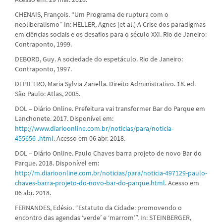
CHENAIS, François. “Um Programa de ruptura com o
neoliberalismo” In: HELLER, Agnes (et al.) A Crise dos paradigmas
em ciências sociais e os desafios para o século XXI. Rio de Janeiro:
Contraponto, 1999.
DEBORD, Guy. A sociedade do espetáculo. Rio de Janeiro:
Contraponto, 1997.
DI PIETRO, Maria Sylvia Zanella. Direito Administrativo. 18. ed.
São Paulo: Atlas, 2005.
DOL – Diário Online. Prefeitura vai transformer Bar do Parque em
Lanchonete. 2017. Disponível em:
http://www.diarioonline.com.br/noticias/para/noticia-
455656-.html
. Acesso em 06 abr. 2018.
DOL – Diário Online. Paulo Chaves barra projeto de novo Bar do
Parque. 2018. Disponível em:
http://m.diarioonline.com.br/noticias/para/noticia-497129-paulo-
chaves-barra-projeto-do-novo-bar-do-parque.html
. Acesso em
06 abr. 2018.
FERNANDES, Edésio. “Estatuto da Cidade: promovendo o
encontro das agendas ‘verde’ e ‘marrom’”. In: STEINBERGER,