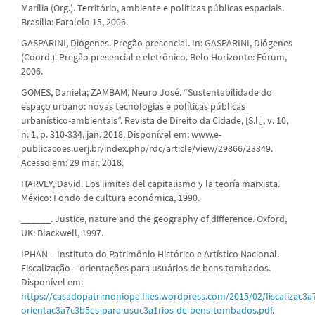
Marília (Org.). Território, ambiente e políticas públicas espaciais.
Brasília: Paralelo 15, 2006.
GASPARINI, Diógenes. Pregão presencial. In: GASPARINI, Diógenes
(Coord.). Pregão presencial e eletrônico. Belo Horizonte: Fórum,
2006.
GOMES, Daniela; ZAMBAM, Neuro José. “Sustentabilidade do
espaço urbano: novas tecnologias e políticas públicas
urbanístico-ambientais”. Revista de Direito da Cidade, [S.l.], v. 10,
n. 1, p. 310-334, jan. 2018. Disponível em: www.e-
publicacoes.uerj.br/index.php/rdc/article/view/29866/23349.
Acesso em: 29 mar. 2018.
HARVEY, David. Los limites del capitalismo y la teoría marxista.
México: Fondo de cultura económica, 1990.
______. Justice, nature and the geography of difference. Oxford,
UK: Blackwell, 1997.
IPHAN – Instituto do Patrimônio Histórico e Artístico Nacional.
Fiscalização – orientações para usuários de bens tombados.
Disponível em:
https://casadopatrimoniopa.files.wordpress.com/2015/02/fiscalizac3a
orientac3a7c3b5es-para-usuc3a1rios-de-bens-tombados.pdf
.