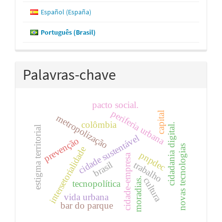
Español (España)
Português (Brasil)
Palavras-chave
pacto social.
periferia urbana
capital
metropolização
colômbia
cidadania digital.
estigma territorial
cidade sustentável
prevenção
novas tecnologias
intersetorialidade
pnpdec
cidade-empresa
brasil
trabalho
moradias.
cultura
tecnopolítica
vida urbana
bar do parque