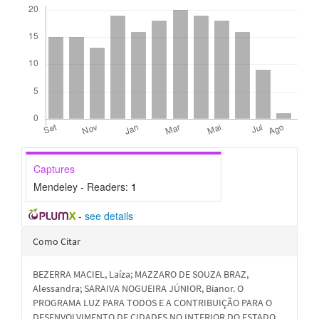
Captures
Mendeley - Readers:
1
-
see details
Detalhes
Como Citar
do
BEZERRA MACIEL, Laíza; MAZZARO DE SOUZA BRAZ,
artigo
Alessandra; SARAIVA NOGUEIRA JÚNIOR, Bianor. O
PROGRAMA LUZ PARA TODOS E A CONTRIBUIÇÃO PARA O
DESENVOLVIMENTO DE CIDADES NO INTERIOR DO ESTADO