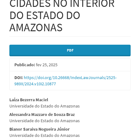
CIDADES NO INTERIOR
DO ESTADO DO
AMAZONAS
Barra
PDF
lateral
Publicado:
fev 25, 2025
de
artigos
DOI:
https://doi.org/10.26668/IndexLawJournals/2525-
989X/2024.v10i2.10877
Conteúdo
Laíza Bezerra Maciel
Universidade do Estado do Amazonas
do
Alessandra Mazzaro de Souza Braz
artigo
Universidade do Estado do Amazonas
principal
Bianor Saraiva Nogueira Júnior
Universidade do Estado do Amazonas