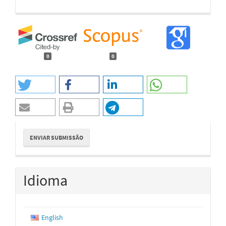
0
0
Enviar
ENVIAR SUBMISSÃO
Submissão
Idioma
English