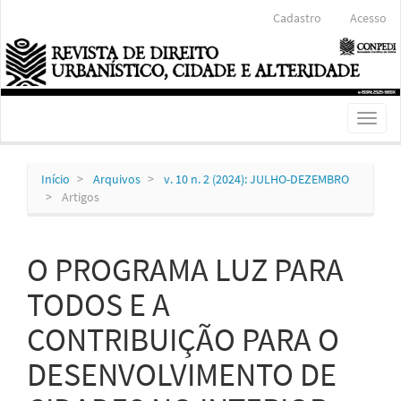
Navegação
Cadastro
Acesso
Principal
Conteúdo
principal
Barra
Lateral
Toggl
naviga
Início
Arquivos
v. 10 n. 2 (2024): JULHO-DEZEMBRO
Artigos
O PROGRAMA LUZ PARA
TODOS E A
CONTRIBUIÇÃO PARA O
DESENVOLVIMENTO DE