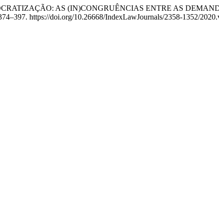
NODEMOCRATIZAÇÃO: AS (IN)CONGRUÊNCIAS ENTRE AS DEMA
 374–397. https://doi.org/10.26668/IndexLawJournals/2358-1352/2020