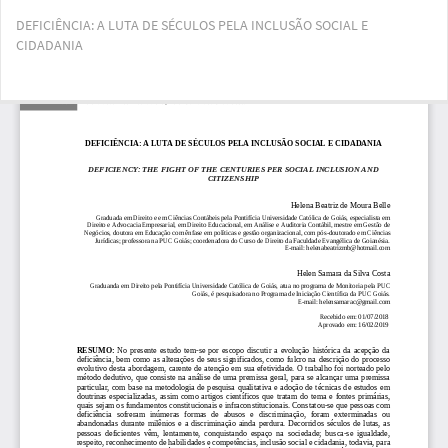
Voltar
DEFICIÊNCIA: A LUTA DE SÉCULOS PELA INCLUSÃO SOCIAL E
aos
CIDADANIA
Detalhes
do
Artigo
Bai
Ba
PD