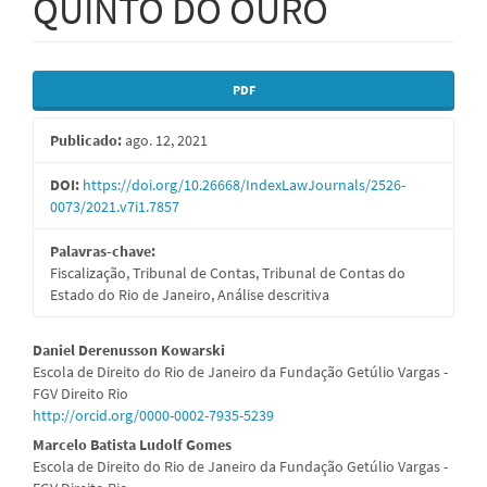
QUINTO DO OURO
Barra
PDF
lateral
Publicado:
ago. 12, 2021
de
artigos
DOI:
https://doi.org/10.26668/IndexLawJournals/2526-
0073/2021.v7i1.7857
Palavras-chave:
Fiscalização, Tribunal de Contas, Tribunal de Contas do
Estado do Rio de Janeiro, Análise descritiva
Conteúdo
Daniel Derenusson Kowarski
Escola de Direito do Rio de Janeiro da Fundação Getúlio Vargas -
do
FGV Direito Rio
http://orcid.org/0000-0002-7935-5239
artigo
Marcelo Batista Ludolf Gomes
principal
Escola de Direito do Rio de Janeiro da Fundação Getúlio Vargas -