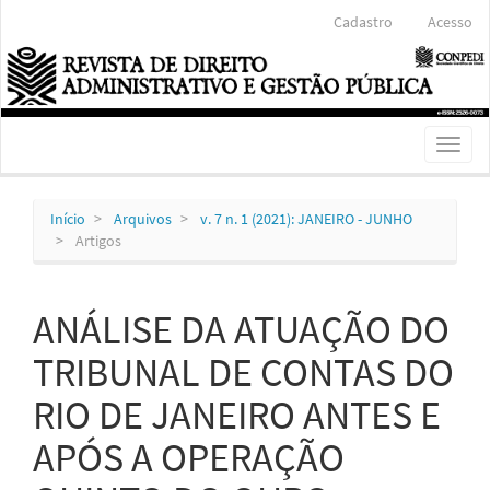
Navegação
Cadastro
Acesso
Principal
Conteúdo
principal
Barra
Lateral
Toggl
naviga
Início
Arquivos
v. 7 n. 1 (2021): JANEIRO - JUNHO
Artigos
ANÁLISE DA ATUAÇÃO DO
TRIBUNAL DE CONTAS DO
RIO DE JANEIRO ANTES E
APÓS A OPERAÇÃO