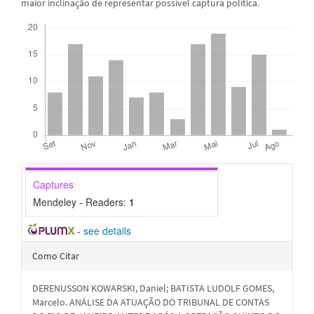
maior inclinação de representar possível captura política.
Downloads
Captures
Mendeley - Readers:
1
-
see details
Detalhes
Como Citar
do
DERENUSSON KOWARSKI, Daniel; BATISTA LUDOLF GOMES,
artigo
Marcelo. ANÁLISE DA ATUAÇÃO DO TRIBUNAL DE CONTAS