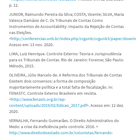
p. 12.
JUNIOR, Raimundo Pereira da Silva; COSTA, Vicente; SILVA, Maria
Valesca Damásio de C. Os Tribunais de Contas Como
Instrumentos de Accountability: Impacto da Rejeição de Contas
nas Eleições.
<
http://conferencias.unb.br/index.php/ccgunb/ccgunb3/paper/down
Acesso em: 13 nov. 2020.
LIMA, Luiz Henrique. Controle Externo: Teoria e Jurisprudência
para os Tribunais de Contas. Rio de Janeiro: Forense; São Paulo:
Método, 2015.
OLIVEIRA, Júlio Marcelo de. A Reforma dos Tribunais de Contas
Existem dois consensos: a forma de composição
majoritariamente política e a total falta de fiscalização. In:
FENASTC. Controle Externo Brasileiro em revista.
<
http://www.fenastc.org.br/wp-
content/uploads/2019/02/Edicao_2017.pdf
>. Acesso em: 12 dez.
2020.
VERNALHA, Fernando Guimarães. O Direito Administrativo do
Medo: a crise da ineficiência pelo controle. 2016. <
http://www.direitodoestado.com.br/colunistas/fernando-