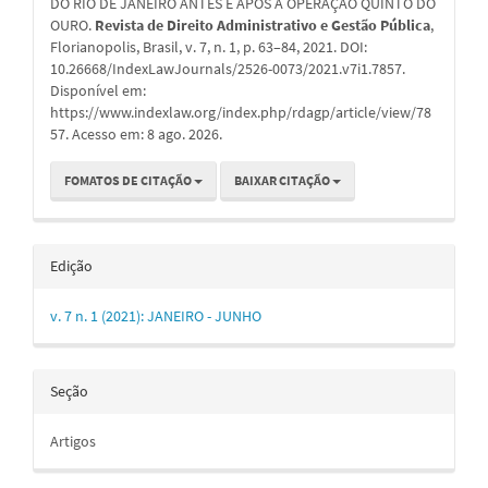
DO RIO DE JANEIRO ANTES E APÓS A OPERAÇÃO QUINTO DO
OURO.
Revista de Direito Administrativo e Gestão Pública
,
Florianopolis, Brasil, v. 7, n. 1, p. 63–84, 2021. DOI:
10.26668/IndexLawJournals/2526-0073/2021.v7i1.7857.
Disponível em:
https://www.indexlaw.org/index.php/rdagp/article/view/78
57. Acesso em: 8 ago. 2026.
FOMATOS DE CITAÇÃO
BAIXAR CITAÇÃO
Edição
v. 7 n. 1 (2021): JANEIRO - JUNHO
Seção
Artigos