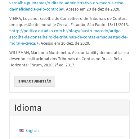
vernalha-guimaraes/o-direito-administrativo-do-medo-a-crise-
da-ineficiencia-pelo-controle
>. Acesso em 20 de dez de 2020.
VIEIRA, Luciano. Escolha de Conselheiro de Tribunais de Contas:
uma questão de moral (e Cívica). Estadão, São Paulo, 18/11/2013.
<
http://politica.estadao.com.br/blogs/fausto-macedo/artigo-
escolha-de-conselheiro-de-tribunais-de-contas-umaquestao-de-
moral-e-civica/
>. Acesso em 20 dez. de 2020.
WILLEMAN, Marianna Montebello. Accountability democrática e o
desenho institucional dos Tribunais de Contas no Brasil. Belo
Horizonte: Fórum, 2020, 2ª ed. 2017.
Enviar
ENVIAR SUBMISSÃO
Submissão
Idioma
English