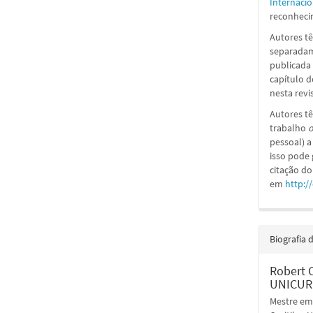
Internacio
reconhecim
Autores tê
separadame
publicada 
capítulo d
nesta revi
Autores tê
trabalho
o
pessoal) a
isso pode
citação do
em
http:/
Biografia 
Robert 
UNICUR
Mestre em 