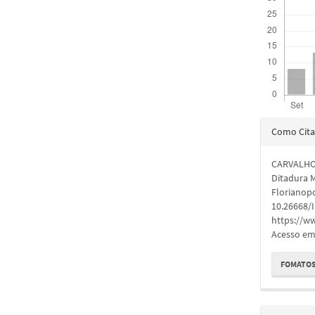
Detal
Como Cita
do
CARVALHO,
artigo
Ditadura Mi
Florianopol
10.26668/
https://ww
Acesso em:
FOMATOS