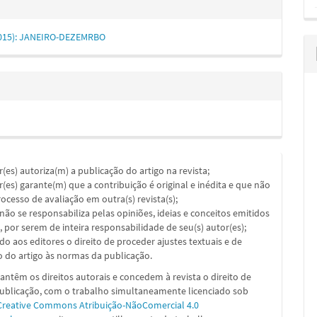
 (2015): JANEIRO-DEZEMRBO
or(es) autoriza(m) a publicação do artigo na revista;
or(es) garante(m) que a contribuição é original e inédita e que não
ocesso de avaliação em outra(s) revista(s);
a não se responsabiliza pelas opiniões, ideias e conceitos emitidos
, por serem de inteira responsabilidade de seu(s) autor(es);
ado aos editores o direito de proceder ajustes textuais e de
 do artigo às normas da publicação.
ntêm os direitos autorais e concedem à revista o direito de
publicação, com o trabalho simultaneamente licenciado sob
Creative Commons Atribuição-NãoComercial 4.0