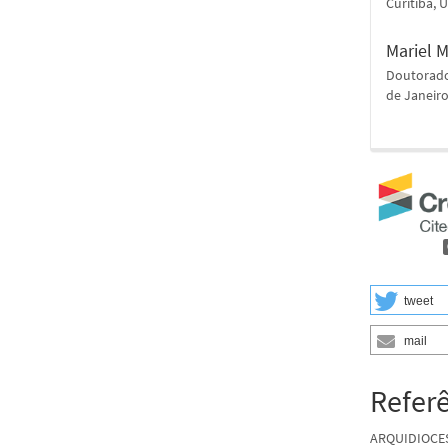
Curitiba, 
Mariel 
Doutorado
de Janeiro
tweet
mail
Refer
ARQUIDIOCESE