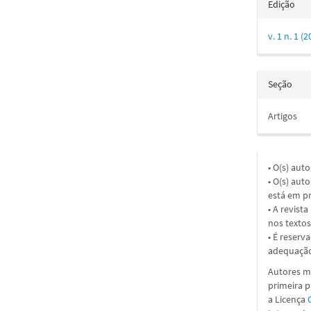
Edição
v. 1 n. 1
Seção
Artigos
• O(s) aut
• O(s) aut
está em pr
• A revist
nos textos
• É reserv
adequação
Autores ma
primeira 
a
Licença