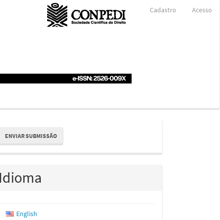
Cadastro
Acesso
nviar
ENVIAR SUBMISSÃO
ubmissão
Idioma
English