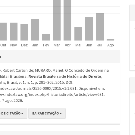
hes
r
 Robert Carlon de; MURARO, Mariel. O Conceito de Ordem na
litar Brasileira.
Revista Brasileira de História do Direito
,
is, Brasil, v. 1, n. 1, p. 281–302, 2015. DOI:
IndexLawJournals/2526-009X/2015.v1i1.681. Disponível em:
w.indexlaw.org/index.php/historiadireito/article/view/681.
 7 ago. 2026.
 DE CITAÇÃO
BAIXAR CITAÇÃO