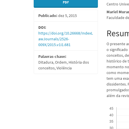
PDF
Centro Unive
lateral
do
Mariel Mura
Publicado:
dez 5, 2015
de
artigo
Faculdade de
artigos
princi
DOI:
Resu
https://doi.org/10.26668/IndexL
awJournals/2526-
O presente a
009X/2015.v1i1.681
o significad
conceitos, de
Palavras-chave:
histórico de
Ditadura, Ordem, História dos
momento no q
conceitos, Violência
como momento
tem uma exac
dissidentes. 
promulgados n
além da revis
Downloads