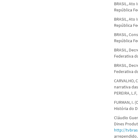
BRASIL, Ato I
República Fed
BRASIL, Ato I
República Fed
BRASIL, Const
República Fed
BRASIL, Decre
Federativa do 
BRASIL, Decre
Federativa do 
CARVALHO, C.
narrativa das
PEREIRA, L.F,
FURMAN, I. (
História do D
Cláudio Guer
Dines Produt
http://tvbra
arrependido.