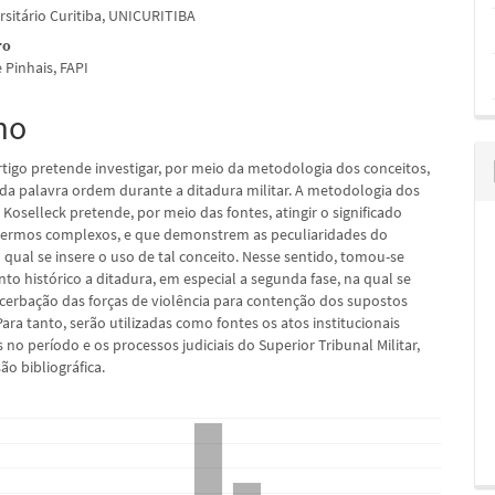
rsitário Curitiba, UNICURITIBA
ro
 Pinhais, FAPI
pal
mo
rtigo pretende investigar, por meio da metodologia dos conceitos,
o da palavra ordem durante a ditadura militar. A metodologia dos
 Koselleck pretende, por meio das fontes, atingir o significado
 termos complexos, e que demonstrem as peculiaridades do
ual se insere o uso de tal conceito. Nesse sentido, tomou-se
 histórico a ditadura, em especial a segunda fase, na qual se
erbação das forças de violência para contenção dos supostos
Para tanto, serão utilizadas como fontes os atos institucionais
o período e os processos judiciais do Superior Tribunal Militar,
ão bibliográfica.