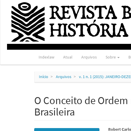
Navegação
Principal
Conteúdo
principal
Barra
Lateral
Indexlaw
Atual
Arquivos
Sobre
B
Início
Arquivos
v. 1 n. 1 (2015): JANEIRO-DE
O Conceito de Ordem n
Brasileira
Barra
Conte
Robert Carl