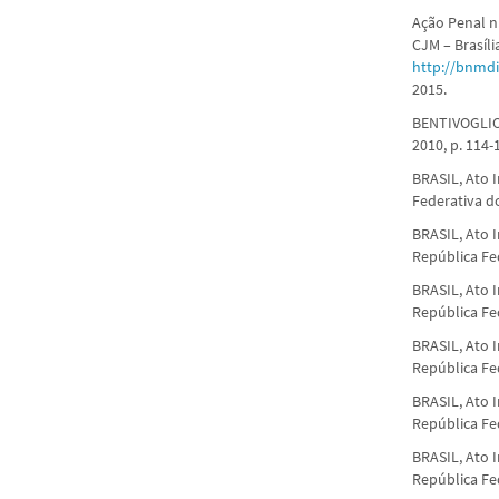
Ação Penal n.
CJM – Brasíli
http://bnmdi
2015.
BENTIVOGLIO, 
2010, p. 114-
BRASIL, Ato I
Federativa do 
BRASIL, Ato I
República Fed
BRASIL, Ato I
República Fed
BRASIL, Ato I
República Fed
BRASIL, Ato I
República Fed
BRASIL, Ato I
República Fed