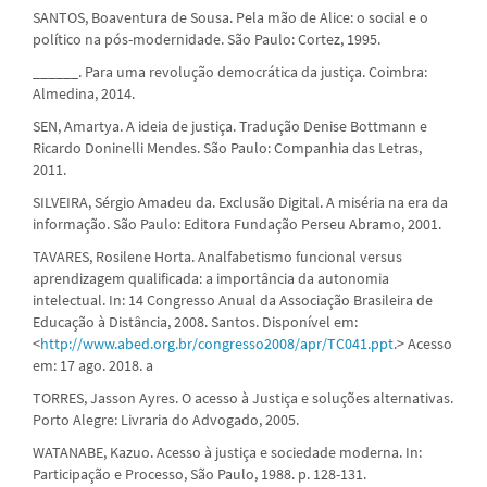
SANTOS, Boaventura de Sousa. Pela mão de Alice: o social e o
político na pós-modernidade. São Paulo: Cortez, 1995.
______. Para uma revolução democrática da justiça. Coimbra:
Almedina, 2014.
SEN, Amartya. A ideia de justiça. Tradução Denise Bottmann e
Ricardo Doninelli Mendes. São Paulo: Companhia das Letras,
2011.
SILVEIRA, Sérgio Amadeu da. Exclusão Digital. A miséria na era da
informação. São Paulo: Editora Fundação Perseu Abramo, 2001.
TAVARES, Rosilene Horta. Analfabetismo funcional versus
aprendizagem qualificada: a importância da autonomia
intelectual. In: 14 Congresso Anual da Associação Brasileira de
Educação à Distância, 2008. Santos. Disponível em:
<
http://www.abed.org.br/congresso2008/apr/TC041.ppt
.> Acesso
em: 17 ago. 2018. a
TORRES, Jasson Ayres. O acesso à Justiça e soluções alternativas.
Porto Alegre: Livraria do Advogado, 2005.
WATANABE, Kazuo. Acesso à justiça e sociedade moderna. In:
Participação e Processo, São Paulo, 1988. p. 128-131.