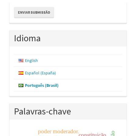
Enviar
ENVIAR SUBMISSÃO
Submissão
Idioma
English
Español (España)
Português (Brasil)
Palavras-chave
poder moderador.
constituição.