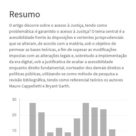
artigo
Resumo
principal
O artigo discorre sobre o acesso à Justiça, tendo como
problemática: é garantido o acesso à Justiça? O tema central é a
acessibilidade frente às disposições e vertentes jurisprudenciais
que se alteram, de acordo com a matéria, sob o objetivo de
permear as bases teóricas, a fim de sopesar as modificações
impostas com as alterações legais e, sobretudo a implementação
da era digital, sob a justificativa de avaliar a acessibilidade
enquanto direito fundamental, norteador dos demais direitos e
políticas públicas, utilizando-se como método de pesquisa a
revisão bibliográfica, tendo como referencial teórico os autores
Mauro Cappelletti e Bryant Garth.
Downloads