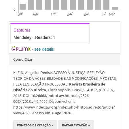
Captures
Mendeley - Readers:
1
-
see details
Detalhes
Como Citar
do
KLEIN, Angelica Denise. ACESSO À JUSTIÇA: REFLEXÃO
artigo
TEÓRICA DA ACESSIBILIDADE E AS MODIFICAÇÕES IMPOSTAS
PELA LEGISLAÇÃO PROCESSUAL.
Revista Brasileira de
História do Direito
, Florianopolis, Brasil, v. 4, n. 2, p. 01–16,
2018. DOI: 10.26668/IndexLawJournals/2526-
009X/2018.v4i2.4696. Disponível em:
https://www.indexlaw.org/index.php/historiadireito/article/
view/4696. Acesso em: 6 ago. 2026.
FOMATOS DE CITAÇÃO
BAIXAR CITAÇÃO