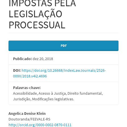
IMPOSTAS PELA
LEGISLAÇÃO
PROCESSUAL
Barra
PDF
lateral
Publicado:
dez 20, 2018
de
artigos
DOI:
https://doi.org/10.26668/IndexLawJournals/2526-
009X/2018.v4i2.4696
Palavras-chave:
Acessibilidade, Acesso à Justiça, Direito fundamental,
Jurisdição, Modificações legislativas.
Conteúdo
Angelica Denise Klein
Doutoranda/FEEVALE-RS
do
http://orcid.org/0000-0002-0870-0111