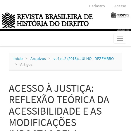
Navegação
Cadastro
Acesso
Principal
Conteúdo
principal
Barra
Lateral
Toggl
naviga
Início
Arquivos
v. 4 n. 2 (2018): JULHO - DEZEMBRO
Artigos
ACESSO À JUSTIÇA:
REFLEXÃO TEÓRICA DA
ACESSIBILIDADE E AS
MODIFICAÇÕES