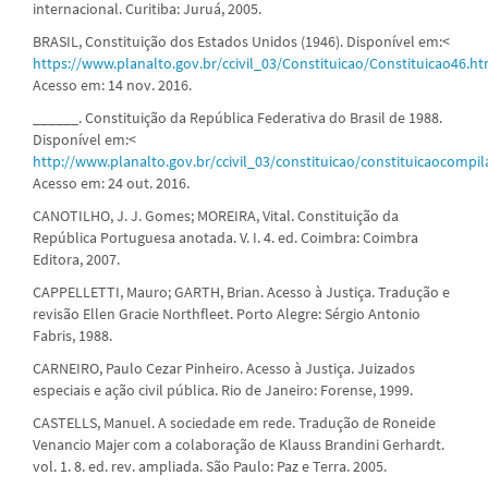
internacional. Curitiba: Juruá, 2005.
BRASIL, Constituição dos Estados Unidos (1946). Disponível em:<
https://www.planalto.gov.br/ccivil_03/Constituicao/Constituicao46.h
Acesso em: 14 nov. 2016.
______. Constituição da República Federativa do Brasil de 1988.
Disponível em:<
http://www.planalto.gov.br/ccivil_03/constituicao/constituicaocompi
Acesso em: 24 out. 2016.
CANOTILHO, J. J. Gomes; MOREIRA, Vital. Constituição da
República Portuguesa anotada. V. I. 4. ed. Coimbra: Coimbra
Editora, 2007.
CAPPELLETTI, Mauro; GARTH, Brian. Acesso à Justiça. Tradução e
revisão Ellen Gracie Northfleet. Porto Alegre: Sérgio Antonio
Fabris, 1988.
CARNEIRO, Paulo Cezar Pinheiro. Acesso à Justiça. Juizados
especiais e ação civil pública. Rio de Janeiro: Forense, 1999.
CASTELLS, Manuel. A sociedade em rede. Tradução de Roneide
Venancio Majer com a colaboração de Klauss Brandini Gerhardt.
vol. 1. 8. ed. rev. ampliada. São Paulo: Paz e Terra. 2005.