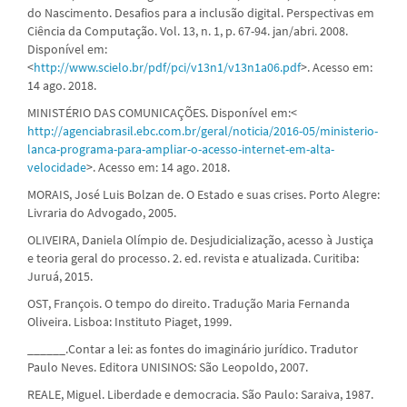
do Nascimento. Desafios para a inclusão digital. Perspectivas em
Ciência da Computação. Vol. 13, n. 1, p. 67-94. jan/abri. 2008.
Disponível em:
<
http://www.scielo.br/pdf/pci/v13n1/v13n1a06.pdf
>. Acesso em:
14 ago. 2018.
MINISTÉRIO DAS COMUNICAÇÕES. Disponível em:<
http://agenciabrasil.ebc.com.br/geral/noticia/2016-05/ministerio-
lanca-programa-para-ampliar-o-acesso-internet-em-alta-
velocidade
>. Acesso em: 14 ago. 2018.
MORAIS, José Luis Bolzan de. O Estado e suas crises. Porto Alegre:
Livraria do Advogado, 2005.
OLIVEIRA, Daniela Olímpio de. Desjudicialização, acesso à Justiça
e teoria geral do processo. 2. ed. revista e atualizada. Curitiba:
Juruá, 2015.
OST, François. O tempo do direito. Tradução Maria Fernanda
Oliveira. Lisboa: Instituto Piaget, 1999.
______.Contar a lei: as fontes do imaginário jurídico. Tradutor
Paulo Neves. Editora UNISINOS: São Leopoldo, 2007.
REALE, Miguel. Liberdade e democracia. São Paulo: Saraiva, 1987.