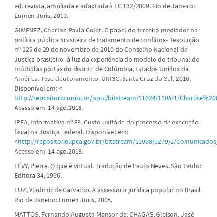
ed. revista, ampliada e adaptada à LC 132/2009. Rio de Janeiro:
Lumen Juris, 2010.
GIMENEZ, Charlise Paula Colet. O papel do terceiro mediador na
política pública brasileira de tratamento de conflitos- Resolução
nº 125 de 29 de novembro de 2010 do Conselho Nacional de
Justiça brasileiro- à luz da experiência do modelo do tribunal de
múltiplas portas do distrito de Colúmbia, Estados Unidos da
América. Tese doutoramento. UNISC: Santa Cruz do Sul, 2016.
Disponível em: <
http://repositorio.unisc.br/jspui/bitstream/11624/1105/1/Charlis
Acesso em: 14 ago.2018.
IPEA, Informativo nº 83. Custo unitário do processo de execução
fiscal na Justiça Federal. Disponível em:
<
http://repositorio.ipea.gov.br/bitstream/11058/5279/1/Comunicad
Acesso em: 14 ago.2018.
LÉVY, Pierre. O que é virtual. Tradução de Paulo Neves. São Paulo:
Editora 34, 1996.
LUZ, Vladimir de Carvalho. A assessoria jurídica popular no Brasil.
Rio de Janeiro: Lumen Juris, 2008.
MATTOS, Fernando Augusto Mansor de; CHAGAS, Gleison, José