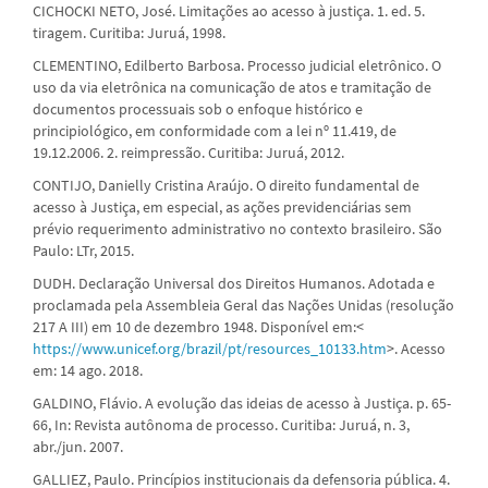
CICHOCKI NETO, José. Limitações ao acesso à justiça. 1. ed. 5.
tiragem. Curitiba: Juruá, 1998.
CLEMENTINO, Edilberto Barbosa. Processo judicial eletrônico. O
uso da via eletrônica na comunicação de atos e tramitação de
documentos processuais sob o enfoque histórico e
principiológico, em conformidade com a lei nº 11.419, de
19.12.2006. 2. reimpressão. Curitiba: Juruá, 2012.
CONTIJO, Danielly Cristina Araújo. O direito fundamental de
acesso à Justiça, em especial, as ações previdenciárias sem
prévio requerimento administrativo no contexto brasileiro. São
Paulo: LTr, 2015.
DUDH. Declaração Universal dos Direitos Humanos. Adotada e
proclamada pela Assembleia Geral das Nações Unidas (resolução
217 A III) em 10 de dezembro 1948. Disponível em:<
https://www.unicef.org/brazil/pt/resources_10133.htm
>. Acesso
em: 14 ago. 2018.
GALDINO, Flávio. A evolução das ideias de acesso à Justiça. p. 65-
66, In: Revista autônoma de processo. Curitiba: Juruá, n. 3,
abr./jun. 2007.
GALLIEZ, Paulo. Princípios institucionais da defensoria pública. 4.