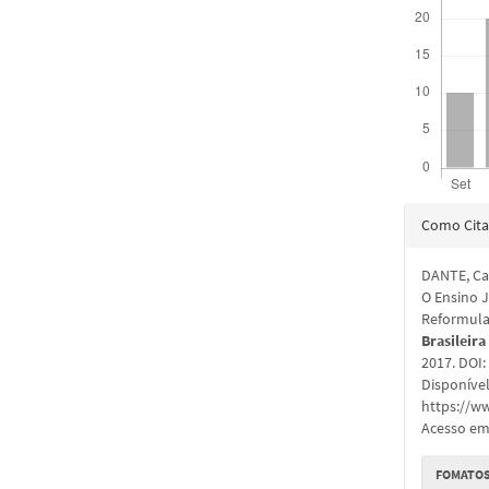
Detal
Como Cita
do
DANTE, Car
artigo
O Ensino J
Reformula
Brasileira
2017. DOI
Disponíve
https://ww
Acesso em:
FOMATOS