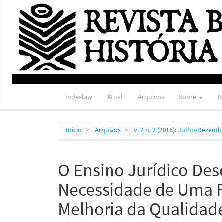
Navegação
Principal
Conteúdo
principal
Barra
Lateral
Indexlaw
Atual
Arquivos
Sobre
B
Início
Arquivos
v. 2 n. 2 (2016): Julho-Dezem
O Ensino Jurídico Desd
Necessidade de Uma 
Melhoria da Qualidad