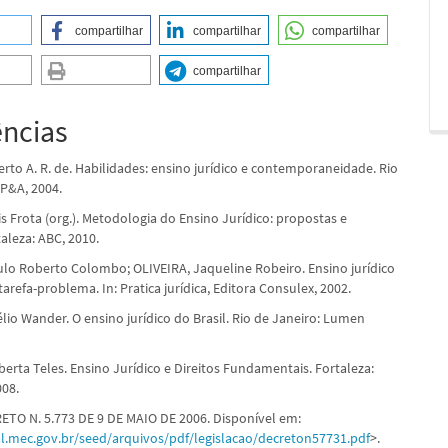
compartilhar
compartilhar
compartilhar
compartilhar
ências
rto A. R. de. Habilidades: ensino jurídico e contemporaneidade. Rio
DP&A, 2004.
s Frota (org.). Metodologia do Ensino Jurídico: propostas e
aleza: ABC, 2010.
lo Roberto Colombo; OLIVEIRA, Jaqueline Robeiro. Ensino jurídico
refa-problema. In: Pratica jurídica, Editora Consulex, 2002.
lio Wander. O ensino jurídico do Brasil. Rio de Janeiro: Lumen
erta Teles. Ensino Jurídico e Direitos Fundamentais. Fortaleza:
008.
ETO N. 5.773 DE 9 DE MAIO DE 2006. Disponível em:
al.mec.gov.br/seed/arquivos/pdf/legislacao/decreton57731.pdf
>.