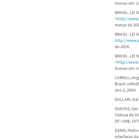
Acesso em: 2
BRASIL. LEI 
<
http://www.
março de 201
BRASIL. LEI 
http://www.p
de 2016.
BRASIL. LEI 
<
http://www.
Acesso em: 2
CARNILI, Ang
Brasil: refle
ano 2, 2004.
DALLARI, Dalm
DANTAS, San T
Feitosa de Al
DF: UNB, 197
DEMO, Pedro
interfaces da