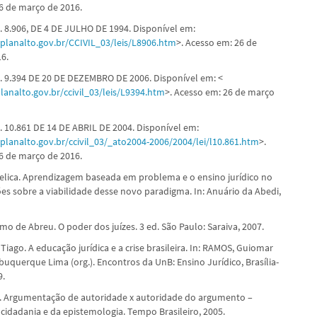
6 de março de 2016.
N. 8.906, DE 4 DE JULHO DE 1994. Disponível em:
planalto.gov.br/CCIVIL_03/leis/L8906.htm
>. Acesso em: 26 de
6.
N. 9.394 DE 20 DE DEZEMBRO DE 2006. Disponível em: <
lanalto.gov.br/ccivil_03/leis/L9394.htm
>. Acesso em: 26 de março
N. 10.861 DE 14 DE ABRIL DE 2004. Disponível em:
planalto.gov.br/ccivil_03/_ato2004-2006/2004/lei/l10.861.htm
>.
6 de março de 2016.
elica. Aprendizagem baseada em problema e o ensino jurídico no
xões sobre a viabilidade desse novo paradigma. In: Anuário da Abedi,
o de Abreu. O poder dos juízes. 3 ed. São Paulo: Saraiva, 2007.
iago. A educação jurídica e a crise brasileira. In: RAMOS, Guiomar
buquerque Lima (org.). Encontros da UnB: Ensino Jurídico, Brasília-
9.
. Argumentação de autoridade x autoridade do argumento –
 cidadania e da epistemologia. Tempo Brasileiro, 2005.