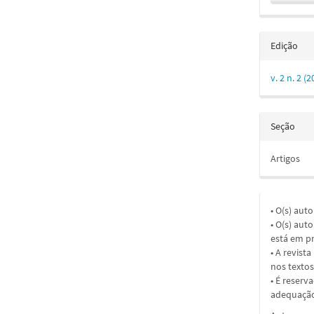
Edição
v. 2 n. 2 
Seção
Artigos
• O(s) aut
• O(s) aut
está em pr
• A revist
nos textos
• É reserv
adequação