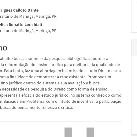
údo
rigues Calloto Dante
rsitário de Maringá, Maringá, PR
elica Bonatto Lonchiati
rsitário de Maringá, Maringá, PR
pal
mo
rabalho busca, por meio da pesquisa bibliográfica, abordar a
da reformulação do ensino jurídico para melhoria da qualidade de
. Para tanto, faz uma abordagem histórica do estudo Direito e sua
 com a finalidade de demonstrar a crise existente. Promove um
sino jurídico dentro do sistema e sua avaliação e busca
 necessidade da pesquisa do Direito como forma de ensino.
apresenta a eficácia do estudo jurídico, no sistema conhecido como
 Baseada em Problema, com o intuito de incentivar a participação
 busca do pensamento reflexivo e crítico.