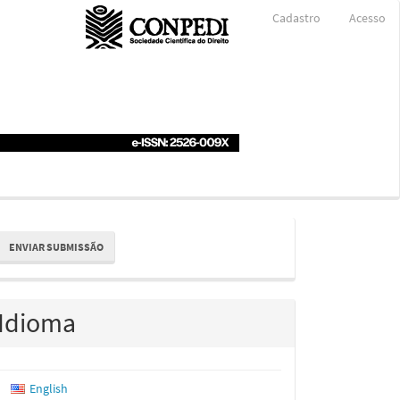
Cadastro
Acesso
nviar
ENVIAR SUBMISSÃO
ubmissão
Idioma
English