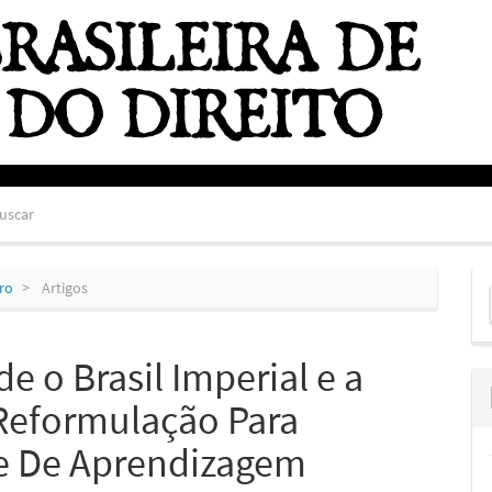
uscar
E
bro
Artigos
S
e o Brasil Imperial e a
Reformulação Para
e De Aprendizagem