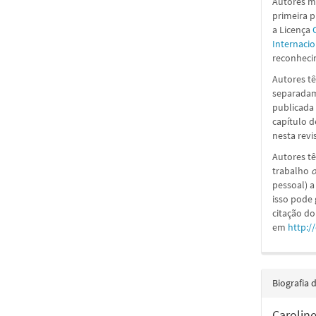
Autores ma
primeira 
a
Licença
Internacio
reconhecim
Autores tê
separadame
publicada 
capítulo d
nesta revi
Autores tê
trabalho
o
pessoal) a
isso pode
citação do
em
http:/
Biografia 
Carolin