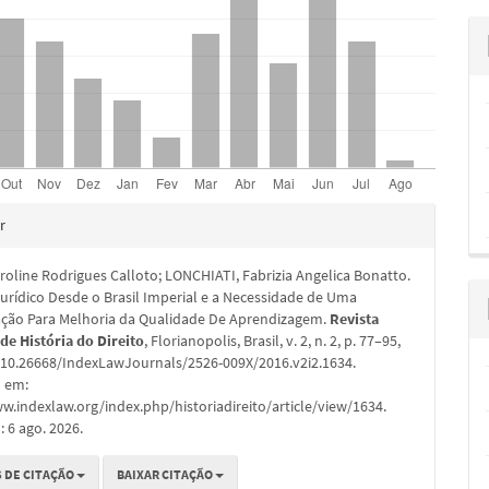
hes
r
oline Rodrigues Calloto; LONCHIATI, Fabrizia Angelica Bonatto.
urídico Desde o Brasil Imperial e a Necessidade de Uma
ção Para Melhoria da Qualidade De Aprendizagem.
Revista
 de História do Direito
, Florianopolis, Brasil, v. 2, n. 2, p. 77–95,
: 10.26668/IndexLawJournals/2526-009X/2016.v2i2.1634.
l em:
w.indexlaw.org/index.php/historiadireito/article/view/1634.
 6 ago. 2026.
 DE CITAÇÃO
BAIXAR CITAÇÃO