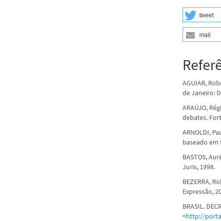
tweet
mail
Refer
AGUIAR, Robe
de Janeiro: 
ARAÚJO, Régi
debates. Fort
ARNOLDI, Pau
baseado em ta
BASTOS, Auré
Juris, 1998.
BEZERRA, Rob
Expressão, 2
BRASIL. DECR
<
http://port