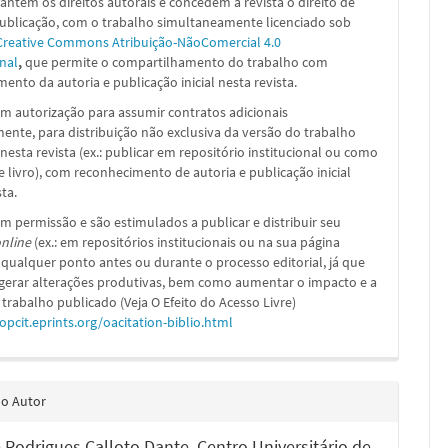
ntêm os direitos autorais e concedem à revista o direito de
publicação, com o trabalho simultaneamente licenciado sob
Creative Commons Atribuição-NãoComercial 4.0
nal
,
que permite o compartilhamento do trabalho com
ento da autoria e publicação inicial nesta revista.
m autorização para assumir contratos adicionais
nte, para distribuição não exclusiva da versão do trabalho
nesta revista (ex.: publicar em repositório institucional ou como
e livro), com reconhecimento de autoria e publicação inicial
sta.
m permissão e são estimulados a publicar e distribuir seu
nline
(ex.: em repositórios institucionais ou na sua página
 qualquer ponto antes ou durante o processo editorial, já que
 gerar alterações produtivas, bem como aumentar o impacto e a
 trabalho publicado (Veja O Efeito do Acesso Livre)
/opcit.eprints.org/oacitation-biblio.html
do Autor
e Rodrigues Calloto Dante,
Centro Universitário de