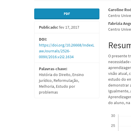
Barra
Conte
Caroline Rod
PDF
Centro Unive
lateral
do
Fabrizia Ang
Publicado:
fev 17, 2017
de
artigo
Centro Unive
artigos
princi
DOI:
Resu
https://doi.org/10.26668/IndexL
awJournals/2526-
O presente t
009X/2016.v2i2.1634
necessidade 
aprendizagem
Palavras-chave:
visão atual,
História do Direito, Ensino
estudo do en
jurídico, Reformulação,
demonstrar a
Melhoria, Estudo por
Igualmente, 
problemas
Aprendizagem
do aluno, na
Downloads