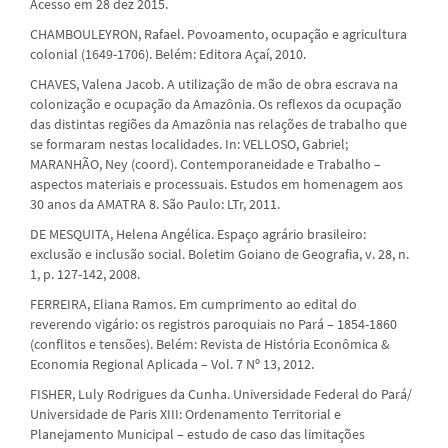
Acesso em 28 dez 2015.
CHAMBOULEYRON, Rafael. Povoamento, ocupação e agricultura
colonial (1649-1706). Belém: Editora Açaí, 2010.
CHAVES, Valena Jacob. A utilização de mão de obra escrava na
colonização e ocupação da Amazônia. Os reflexos da ocupação
das distintas regiões da Amazônia nas relações de trabalho que
se formaram nestas localidades. In: VELLOSO, Gabriel;
MARANHÃO, Ney (coord). Contemporaneidade e Trabalho –
aspectos materiais e processuais. Estudos em homenagem aos
30 anos da AMATRA 8. São Paulo: LTr, 2011.
DE MESQUITA, Helena Angélica. Espaço agrário brasileiro:
exclusão e inclusão social. Boletim Goiano de Geografia, v. 28, n.
1, p. 127-142, 2008.
FERREIRA, Eliana Ramos. Em cumprimento ao edital do
reverendo vigário: os registros paroquiais no Pará – 1854-1860
(conflitos e tensões). Belém: Revista de História Econômica &
Economia Regional Aplicada – Vol. 7 Nº 13, 2012.
FISHER, Luly Rodrigues da Cunha. Universidade Federal do Pará/
Universidade de Paris XIII: Ordenamento Territorial e
Planejamento Municipal – estudo de caso das limitações