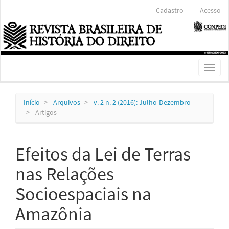
Navegação
Cadastro
Acesso
Principal
Conteúdo
principal
Barra
Lateral
Toggl
naviga
Início
Arquivos
v. 2 n. 2 (2016): Julho-Dezembro
Artigos
Efeitos da Lei de Terras
nas Relações
Socioespaciais na
Amazônia