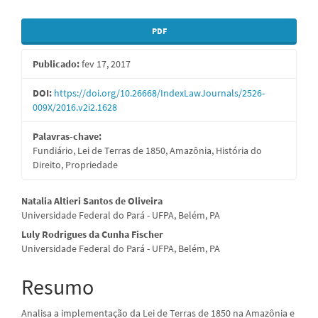
Barra
PDF
lateral
Publicado:
fev 17, 2017
de
artigos
DOI:
https://doi.org/10.26668/IndexLawJournals/2526-
009X/2016.v2i2.1628
Palavras-chave:
Fundiário, Lei de Terras de 1850, Amazônia, História do
Direito, Propriedade
Conteúdo
Natalia Altieri Santos de Oliveira
Universidade Federal do Pará - UFPA, Belém, PA
do
Luly Rodrigues da Cunha Fischer
artigo
Universidade Federal do Pará - UFPA, Belém, PA
principal
Resumo
Analisa a implementação da Lei de Terras de 1850 na Amazônia e