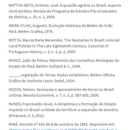
MATTOS NETO, Antônio José. A questão agrária no Brasil: aspecto
sócio-jurídico. Revista do Programa de Estudos Pós-Graduados
de História, v. 33, n. 1, 2009.
MEIRA FILHO, Augusto. Evolução Histórica de Belém do Grão
Pará. Belém: Grafisa, 1976.
MOTTA, Marcia Maria Menendes. The Sesmarias In Brazil: colonial
Land Policies In The Late Eighteenth-Century. E-journal of
Portuguese History, v. 3, n. 2, p. 2, 2005.
MUNIZ, João de Palma. Patrimônio dos Conselhos Municipais do
Estado do Pará. Belém: Aulliard & C., 1904.
_____. Legislação de Terras: Dados estatísticos. Belém: Oficina
Gráfica do Instituto Lauro Sodré, 1924.
NOZOE, Nelson. Sesmarias e apossamento de terras no Brasil
colônia. Revista EconomiA, v. 7, n. 3, p. 587-605, 2006.
NUNES, Francivaldo Alves. A Amazônia e a formação do Estado
Imperial no Brasil: unidade do território e expansão de domínio.
Almanack, n. 3, 2012.
PARÁ. Decreto nº 410 de 8 de outubro de 1891. Disponível em:
<
https://arisp.files.wordpress.com/2009/07/decreto-estadual-n-