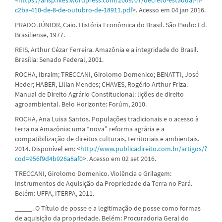
c2ba-410-de-8-de-outubro-de-18911.pdf
>. Acesso em 04 jan 2016.
PRADO JÚNIOR, Caio. História Econômica do Brasil. São Paulo: Ed.
Brasiliense, 1977.
REIS, Arthur Cézar Ferreira. Amazônia e a integridade do Brasil.
Brasília: Senado Federal, 2001.
ROCHA, Ibraim; TRECCANI, Girolomo Domenico; BENATTI, José
Heder; HABER, Lilian Mendes; CHAVES, Rogério Arthur Friza.
Manual de Direito Agrário Constitucional: lições de direito
agroambiental. Belo Horizonte: Forúm, 2010.
ROCHA, Ana Luisa Santos. Populações tradicionais e o acesso à
terra na Amazônia: uma “nova” reforma agrária e a
compatibilização de direitos culturais, territoriais e ambientais.
2014. Disponível em: <
http://www.publicadireito.com.br/artigos/?
cod=956f9d4b926a8af0
>. Acesso em 02 set 2016.
TRECCANI, Girolomo Domenico. Violência e Grilagem:
Instrumentos de Aquisição da Propriedade da Terra no Pará.
Belém: UFPA, ITERPA, 2011.
_____. O Título de posse e a legitimação de posse como formas
de aquisição da propriedade. Belém: Procuradoria Geral do