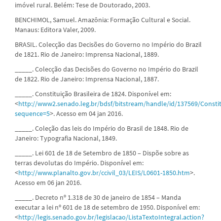
imóvel rural. Belém: Tese de Doutorado, 2003.
BENCHIMOL, Samuel. Amazônia: Formação Cultural e Social.
Manaus: Editora Valer, 2009.
BRASIL. Colecção das Decisões do Governo no Império do Brazil
de 1821. Rio de Janeiro: Imprensa Nacional, 1889.
_____. Colecção das Decisões do Governo no Império do Brazil
de 1822. Rio de Janeiro: Imprensa Nacional, 1887.
_____. Constituição Brasileira de 1824. Disponível em:
<
http://www2.senado.leg.br/bdsf/bitstream/handle/id/137569/Constit
sequence=5
>. Acesso em 04 jan 2016.
_____. Coleção das leis do Império do Brasil de 1848. Rio de
Janeiro: Typografia Nacional, 1849.
_____. Lei 601 de 18 de Setembro de 1850 – Dispõe sobre as
terras devolutas do Império. Disponível em:
<
http://www.planalto.gov.br/ccivil_03/LEIS/L0601-1850.htm
>.
Acesso em 06 jan 2016.
_____. Decreto nº 1.318 de 30 de janeiro de 1854 – Manda
executar a lei nº 601 de 18 de setembro de 1950. Disponível em:
<
http://legis.senado.gov.br/legislacao/ListaTextoIntegral.action?