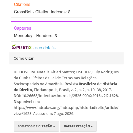
Citations
CrossRef - Citation Indexes:
2
Captures
Mendeley - Readers:
3
-
see details
Detalhes
Como Citar
do
DE OLIVEIRA, Natalia Altieri Santos; FISCHER, Luly Rodrigues
artigo
da Cunha. Efeitos da Lei de Terras nas Relações
Socioespaciais na Amazônia.
Revista Brasileira de História
do Direito
, Florianopolis, Brasil, v. 2, n. 2, p. 19–38, 2017.
DOI: 10.26668/IndexLawJournals/2526-009X/2016.v2i2.1628.
Disponível em:
https://www.indexlaw.org/index.php/historiadireito/article/
view/1628. Acesso em: 7 ago. 2026.
FOMATOS DE CITAÇÃO
BAIXAR CITAÇÃO