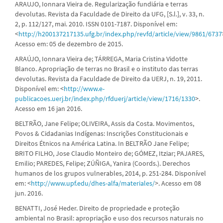
ARAUJO, Ionnara Vieira de. Regularização fundiária e terras
devolutas. Revista da Faculdade de Direito da UFG, [S.l.], v. 33, n.
2, p. 112/127, mai. 2010. ISSN 0101-7187. Disponível em:
<
http://h200137217135.ufg.br/index.php/revfd/article/view/9861/6737
Acesso em: 05 de dezembro de 2015.
ARAÚJO, Ionnara Vieira de; TÁRREGA, Maria Cristina Vidotte
Blanco. Apropriação de terras no Brasil e o instituto das terras
devolutas. Revista da Faculdade de Direito da UERJ, n. 19, 2011.
Disponível em: <
http://www.e-
publicacoes.uerj.br/index.php/rfduerj/article/view/1716/1330
>.
Acesso em 16 jan 2016.
BELTRÃO, Jane Felipe; OLIVEIRA, Assis da Costa. Movimentos,
Povos & Cidadanias Indígenas: Inscrições Constitucionais e
Direitos Étnicos na América Latina. In BELTRÃO Jane Felipe;
BRITO FILHO, Jose Claudio Monteiro de; GÓMEZ, Itziar; PAJARES,
Emilio; PAREDES, Felipe; ZÚÑIGA, Yanira (Coords.). Derechos
humanos de los grupos vulnerables, 2014, p. 251-284. Disponível
em: <
http://www.upf.edu/dhes-alfa/materiales/
>. Acesso em 08
jun. 2016.
BENATTI, José Heder. Direito de propriedade e proteção
ambiental no Brasil: apropriação e uso dos recursos naturais no