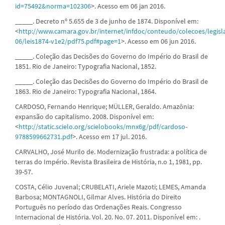
id=75492&norma=102306
>. Acesso em 06 jan 2016.
_____. Decreto nº 5.655 de 3 de junho de 1874. Disponível em:
<
http://www.camara.gov.br/internet/infdoc/conteudo/colecoes/legisl
06/leis1874-v1e2/pdf75.pdf#page=1
>. Acesso em 06 jun 2016.
_____. Coleção das Decisões do Governo do Império do Brasil de
1851. Rio de Janeiro: Typografia Nacional, 1852.
_____. Coleção das Decisões do Governo do Império do Brasil de
1863. Rio de Janeiro: Typografia Nacional, 1864.
CARDOSO, Fernando Henrique; MÜLLER, Geraldo. Amazônia:
expansão do capitalismo. 2008. Disponível em:
<
http://static.scielo.org/scielobooks/mnx6g/pdf/cardoso-
9788599662731.pdf
>. Acesso em 17 jul. 2016.
CARVALHO, José Murilo de. Modernização frustrada: a política de
terras do Império. Revista Brasileira de História, n.o 1, 1981, pp.
39-57.
COSTA, Célio Juvenal; CRUBELATI, Ariele Mazoti; LEMES, Amanda
Barbosa; MONTAGNOLI, Gilmar Alves. História do Direito
Português no período das Ordenações Reais. Congresso
Internacional de História. Vol. 20. No. 07. 2011. Disponível em: .