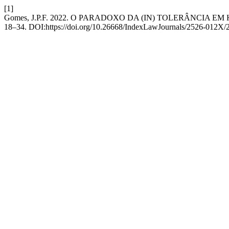
[1]
Gomes, J.P.F. 2022. O PARADOXO DA (IN) TOLERÂNCIA 
18–34. DOI:https://doi.org/10.26668/IndexLawJournals/2526-012X/