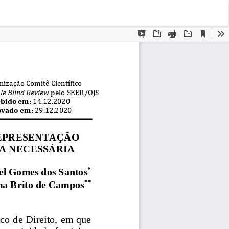
Bai
Ba
PD