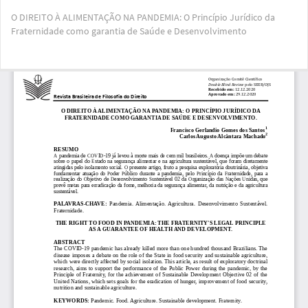
Voltar
O DIREITO À ALIMENTAÇÃO NA PANDEMIA: O Princípio Jurídico da
aos
Fraternidade como garantia de Saúde e Desenvolvimento
Detalhes
do
Artigo
Bai
Ba
PD