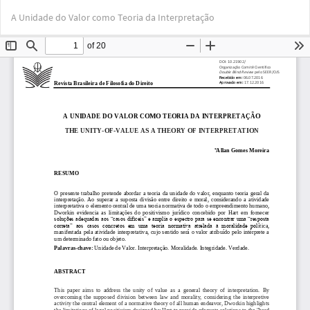
Voltar
Bai
Ba
A Unidade do Valor como Teoria da Interpretação
aos
PD
Detalhes
do
Artigo