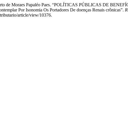
mo, e Alberto de Moraes Papaléo Paes. “POLÍTICAS PÚBLICAS 
ntemplar Por Isonomia Os Portadores De doenças Renais crônicas”.
R
ributario/article/view/10376.