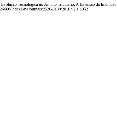
a Evolução Tecnológica no Âmbito Tributário: A Extensão da Imunidade
/10.26668/IndexLawJournals/2526-0138/2016.v2i1.1052