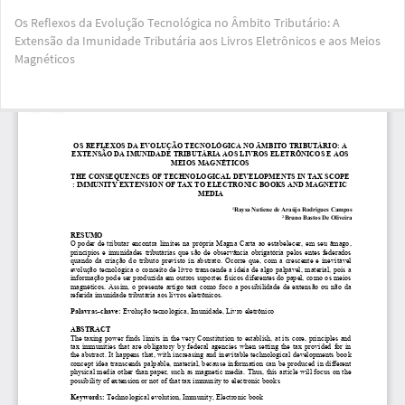
Voltar
Os Reflexos da Evolução Tecnológica no Âmbito Tributário: A
aos
Extensão da Imunidade Tributária aos Livros Eletrônicos e aos Meios
Detalhes
Magnéticos
do
Artigo
Bai
Ba
PD