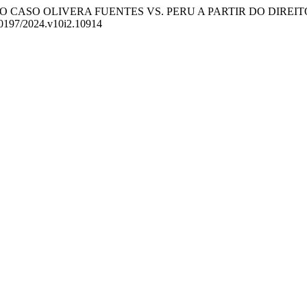
 ANÁLISE DO CASO OLIVERA FUENTES VS. PERU A PARTIR DO DI
6-0197/2024.v10i2.10914