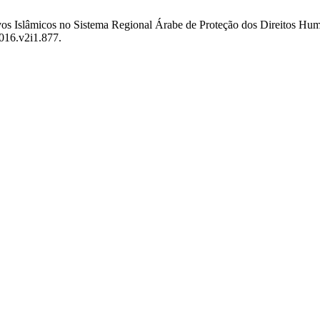
ovos Islâmicos no Sistema Regional Árabe de Proteção dos Direitos Hu
016.v2i1.877.