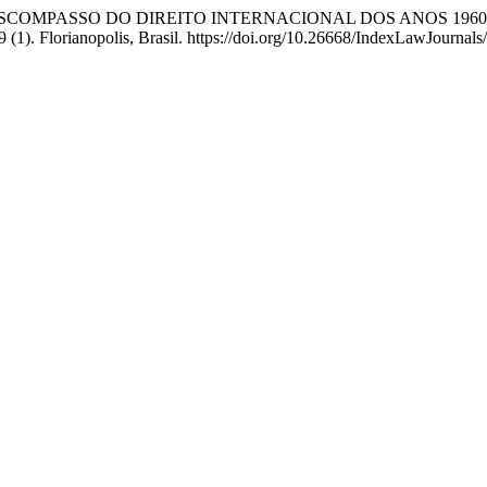
. 2023. “O DESCOMPASSO DO DIREITO INTERNACIONAL DOS ANO
9 (1). Florianopolis, Brasil. https://doi.org/10.26668/IndexLawJourna