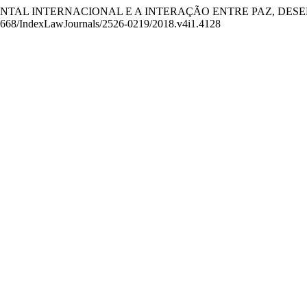
AÇÃO AMBIENTAL INTERNACIONAL E A INTERAÇÃO ENTRE PAZ
0.26668/IndexLawJournals/2526-0219/2018.v4i1.4128