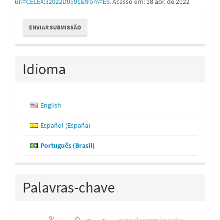
uri=CELEX:32022D0591&from=ES
. Acesso em: 18 abr. de 2022
Enviar
ENVIAR SUBMISSÃO
Submissão
Idioma
English
Español (España)
Português (Brasil)
Palavras-chave