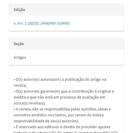
Edição
v. 9 n. 1 (2023): JANEIRO-JUNHO
Seção
Artigos
• O(s) autor(es) autoriza(m) a publicação do artigo na
revista;
• O(s) autor(es) garante(m) que a contribuição é original e
inédita e que não está em processo de avaliação em
outra(s) revista(s);
• A revista não se responsabiliza pelas opiniões, ideias e
conceitos emitidos nos textos, por serem de inteira
responsabilidade de seu(s) autor(es);
• É reservado aos editores o direito de proceder ajustes
textuais e de adequação do artigo às normas da publicação.