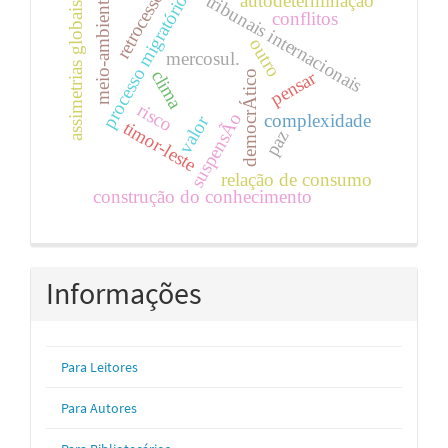
retrocesso
tribunais internacionais
autodeterminação
processo migratório
meio-ambiente
assimetrias globais
conflitos
outro
mercosul.
pensar
clima
democrÁtico
risco
suspensÃo
complexidade
valor
timor-leste
paz
relação de consumo
construção do conhecimento
Informações
Para Leitores
Para Autores