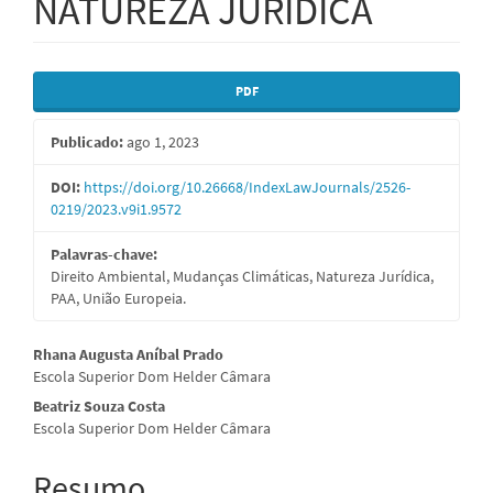
NATUREZA JURÍDICA
Barra
PDF
lateral
Publicado:
ago 1, 2023
de
artigos
DOI:
https://doi.org/10.26668/IndexLawJournals/2526-
0219/2023.v9i1.9572
Palavras-chave:
Direito Ambiental, Mudanças Climáticas, Natureza Jurídica,
PAA, União Europeia.
Conteúdo
Rhana Augusta Aníbal Prado
Escola Superior Dom Helder Câmara
do
Beatriz Souza Costa
artigo
Escola Superior Dom Helder Câmara
principal
Resumo