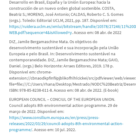
Desarrollo en Brasil, España y la Unión Europea: hacia la
construcción de un nuevo orden global sostenible. COSTA,
Beatriz S.; MORENO, José Antonio; CALDAS, Roberto C. S. Gomes
(orgs.). Toledo: Editorial UCLM, 2021, pp. 187. Disponível em:
https://ruidera.uclm.es/xmlui/bitstream/handle/10578/27246/11%20
WEB.pdf?sequence=4&isAllowed=y
. Acesso em: 08 abr. de 2022
DIZ, Jamile Bergamaschine Mata. Os objetivos do
desenvolvimento sustentável e sua incorporação pela União
Europeia e pelo Brasil. In: Desenvolvimento sustentável na
contemporaneidade. DIZ, Jamile Bergamaschine Mata; GAIO,
Daniel. (orgs.) Belo Horizonte: Arraes Editores, 2019. 178 p.
Disponivel em: chrome-
extension://cbnaodkpfinfiipjblikofhlhlcickei/src/pdfviewer/web/viewer
file=file:///C:/Users/rhana/Desktop/Mestrado/NODC%20Beatriz/De
ISBN: 978-85-8238-611-8. Acesso em: 08 abr. de 2022. (E-book)
EUROPEAN COUNCIL – CONCIUL OF THE EUROPEAN UNION.
Council adopts 8th environmental action programme. 29 de
março de 2022. Disponível em:
https://www.consilium.europa.eu/en/press/press-
releases/2022/03/29/council-adopts-8th-environmental-action-
programme/
. Acesso em: 10 jul. 2022.