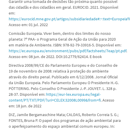
Garantir uma tomada de decisões tão próxima quanto possível
das cidadãs e dos cidadãos em geral. EUROCID. 2021. Disponível
em:
https://eurocid.mne.gov.pt/artigos/subsidiariedade#:~:text=Eur
Acesso em: 01 jul. 2022
Comissão Europeia. Viver bem, dentro dos limites do nosso
planeta: 7º PAA- o Programa Geral de Ação da União para 2020
em matéria de Ambiente. ISBN: 978-92-79-33916-5. Disponível em:
https://ec.europa.eu/environment/pubs/pdf/factsheets/7eap/pt.pdf
.
Acesso em: 08 jun. de 2022. DOI:10.2779/62414. E-book
Directiva 2008/99/CE do Parlamento Europeu e do Conselho de
19 de novembro de 2008: relativa à proteção do ambiente
através do direito penal. Publicado em 6/12/2008. Jornal Oficial
da União Europeia. Pelo Parlamento Europeu O Presidente H.-G.
PÖTTERING. Pelo Conselho O Presidente J.-P. JOUYET. L. 328 p.
28-37. Disponível em:
https://eur-lex.europa.eu/legal-
content/PT/TXT/PDF/?uri=CELEX:32008L0099&from=fi
. Acesso
em: 18 jun. de 2022
DIZ, Jamile Bergamaschine Mata; CALDAS, Roberto Correia S. G.;
FONTES, Bruna P. O papel dos programas de ação ambiental para
o aperfeiçoamento do espaço ambiental comum europeu. In: