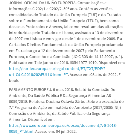
JORNAL OFICIAL DA UNIÃO EUROPEIA. Comunicações e
Informações C 202/1 e C202/2. 59º ano. Contém as versões
consolidadas do Tratado da União Europeia (TUE) e do Tratado
sobre o Funcionamento da União Europeia (TFUE), bem como
dos seus Protocolos e Anexos, tal como resultam das alterações
introduzidas pelo Tratado de Lisboa, assinado a 13 de dezembro
de 2007 em Lisboa e em vigor desde 1 de dezembro de 2009. E a
Carta dos Direitos Fundamentais da União Europeia proclamada
em Estrasburgo a 12 de dezembro de 2007 pelo Parlamento
Europeu, o Conselho e a Comissão (JO C 303 de 14.12.2007, p. 1).
Publicado em 7 de junho de 2016. ISSN 1977-1010. Disponível em:
https://eur-lex.europa.eu/legal-content/PT/TXT/PDF/?
uri=OJ:C:2016:202:FULL&from=PT
. Acesso em: 08 abr. de 2022. E-
book.
PARLAMENTO EUROPEU. 6 mar. 2018. Relatório Comissão Do
Ambiente, Da Saúde Pública E Da Segurança Alimentar A8-
0059/2018. Relatora: Daciana Octavia Sârbu. Sobre a execução do
7.º Programa de Ação em matéria de Ambiente (2017/2030(INI))
Comissão do Ambiente, da Saúde Pública e da Segurança
Alimentar. Disponível em:
https://www.europarl.europa.eu/doceo/document/A-8-2018-
0059_PT.html
. Acesso em: 04 jul. 2022.