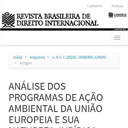
Navegação
Cadastro
Acesso
Principal
Conteúdo
principal
Barra
Lateral
Toggl
naviga
Início
Arquivos
v. 9 n. 1 (2023): JANEIRO-JUNHO
Artigos
ANÁLISE DOS
PROGRAMAS DE AÇÃO
AMBIENTAL DA UNIÃO
EUROPEIA E SUA