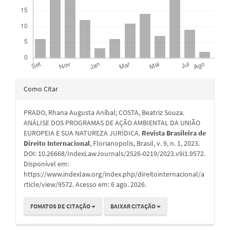
Detalhes
Como Citar
do
PRADO, Rhana Augusta Aníbal; COSTA, Beatriz Souza.
artigo
ANÁLISE DOS PROGRAMAS DE AÇÃO AMBIENTAL DA UNIÃO
EUROPEIA E SUA NATUREZA JURÍDICA.
Revista Brasileira de
Direito Internacional
, Florianopolis, Brasil, v. 9, n. 1, 2023.
DOI: 10.26668/IndexLawJournals/2526-0219/2023.v9i1.9572.
Disponível em:
https://www.indexlaw.org/index.php/direitointernacional/a
rticle/view/9572. Acesso em: 6 ago. 2026.
FOMATOS DE CITAÇÃO
BAIXAR CITAÇÃO