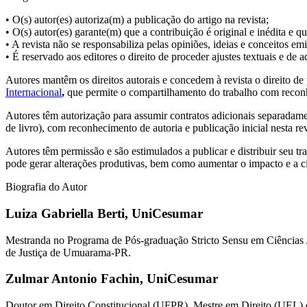
• O(s) autor(es) autoriza(m) a publicação do artigo na revista;
• O(s) autor(es) garante(m) que a contribuição é original e inédita e q
• A revista não se responsabiliza pelas opiniões, ideias e conceitos emi
• É reservado aos editores o direito de proceder ajustes textuais e de
Autores mantêm os direitos autorais e concedem à revista o direito d
Internacional
,
que permite o compartilhamento do trabalho com reconhe
Autores têm autorização para assumir contratos adicionais separadament
de livro), com reconhecimento de autoria e publicação inicial nesta rev
Autores têm permissão e são estimulados a publicar e distribuir seu t
pode gerar alterações produtivas, bem como aumentar o impacto e a c
Biografia do Autor
Luiza Gabriella Berti,
UniCesumar
Mestranda no Programa de Pós-graduação Stricto Sensu em Ciência
de Justiça de Umuarama-PR.
Zulmar Antonio Fachin,
UniCesumar
Doutor em Direito Constitucional (UFPR). Mestre em Direito (UEL)