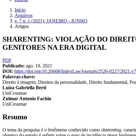
Início
Arquivos
v. 7 n. 1 (2021): JANEIRO - JUNHO
Artigos
SHARENTING: VIOLAÇÃO DO DIREIT
GENITORES NA ERA DIGITAL
Barra
PDF
Publicado:
ago. 19, 2021
lateral
DOI:
https://doi.org/10.26668/IndexLawJournals/2526-0227/2021.v
de
Palavras-chave:
Direito à imagem, Direitos da personalidade, Direito fundamental, Pod
artigos
Conteúdo
Luiza Gabriella Berti
UniCesumar
do
Zulmar Antonio Fachin
artigo
UniCesumar
principal
Resumo
O tema da pesquisa é o fenômeno conhecido como
sharenting,
caract
objetivo do estudo é refletir sobre o grau de incidência desse fenôme