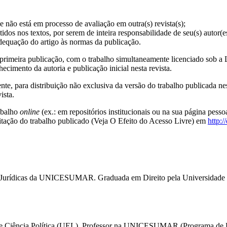
ue não está em processo de avaliação em outra(s) revista(s);
tidos nos textos, por serem de inteira responsabilidade de seu(s) autor(e
 adequação do artigo às normas da publicação.
e primeira publicação, com o trabalho simultaneamente licenciado sob a
cimento da autoria e publicação inicial nesta revista.
e, para distribuição não exclusiva da versão do trabalho publicada nest
ista.
rabalho
online
(ex.: em repositórios institucionais ou na sua página pessoa
itação do trabalho publicado (Veja O Efeito do Acesso Livre) em
http:/
s Jurídicas da UNICESUMAR. Graduada em Direito pela Universidade P
 e Ciência Política (UEL). Professor na UNICESUMAR (Programa de D