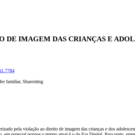
O DE IMAGEM DAS CRIANÇAS E ADO
7i1.7784
er familiar, Sharenting
erizado pela
violação ao direito de imagem das crianças e dos adolescent
no, em especial porque o tempo atual é o da Era Digital. Para tanto, em