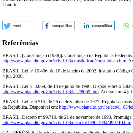
Londrina.
tweet
compartilhar
compartilhar
Referências
BRASIL. [Constituição (1988)]. Constituição da República Federativa
http://www.planalto.gov.br/ccivil_03/constituicao/constituicao.htm
. A
BRASIL. Lei nº 10.406, de 10 de janeiro de 2002. Institui o Código C
4 jul. 2020.
BRASIL. Lei nº 8.069, de 13 de julho de 1990. Dispõe sobre o Estatut
http://www.planalto.gov.br/ccivil_03/leis/l8069.htm
. Acesso em: 4 jul
BRASIL. Lei nº 6.515, de 26 de dezembro de 1977. Regula os casos de 
da República. Disponível em:
http://www.planalto.gov.br/ccivil_03/le
BRASIL. Decreto nº 99.710, de 21 de novembro de 1990. Promulga a C
http://www.planalto.gov.br/ccivil_03/decreto/1990-1994/d99710.htm
CALDERÓN, R. Princípio da afetividade no direito de família. Rio d