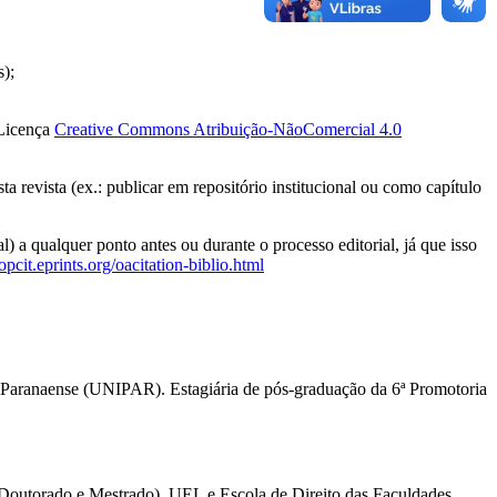
s);
Licença
Creative Commons Atribuição-NãoComercial 4.0
a revista (ex.: publicar em repositório institucional ou como capítulo
l) a qualquer ponto antes ou durante o processo editorial, já que isso
/opcit.eprints.org/oacitation-biblio.html
aranaense (UNIPAR). Estagiária de pós-graduação da 6ª Promotoria
outorado e Mestrado), UEL e Escola de Direito das Faculdades