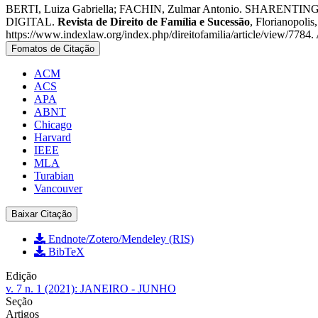
BERTI, Luiza Gabriella; FACHIN, Zulmar Antonio. SH
do
DIGITAL.
Revista de Direito de Família e Sucessão
, Florianopoli
artigo
https://www.indexlaw.org/index.php/direitofamilia/article/view/7784.
Fomatos de Citação
ACM
ACS
APA
ABNT
Chicago
Harvard
IEEE
MLA
Turabian
Vancouver
Baixar Citação
Endnote/Zotero/Mendeley (RIS)
BibTeX
Edição
v. 7 n. 1 (2021): JANEIRO - JUNHO
Seção
Artigos