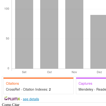
Citations
Captures
CrossRef - Citation Indexes:
2
Mendeley - Reade
-
see details
Detalhes
Como Citar