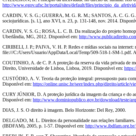
http://www.egov.ufsc.br/portal/sites/default/files/principio_da_afetiv
CARDIN, V. S. G.; GUERRA, M. G. R. M.; SANTOS, A. C. G. G. Dos ref
sociojurídicas. [s. l.], ano XVI, n. 23, p. 131-148, nov. 2014. Disp
CARDIN, V. S. G.; ROSA, L. C. B. Da realização do projeto homopare
Uberlândia, MG, 2012. Disponível em:
http://www.publicadireito.c
CIRIBELI, J. P.; PAIVA, V. H. P. Redes e mídias sociais na internet:
file:///C:/Users/Usuario/AppData/Local/Temp/509-518-1-SM-1.pdf. A
COUTINHO, A. de C. P. A proteção da reserva da vida privada de menor
Direito, Universidade de Lisboa, Lisboa, 2019. Disponível em:
https:
CUSTÓDIO, A. V. Teoria da proteção integral: pressuposto para compre
Disponível em:
https://online.unisc.br/seer/index.php/direito/article/
CURY JÚNIOR, D. A proteção jurídica da imagem da criança e do adol
Disponível em:
http://www.dominiopublico.gov.br/download/teste/ar
DIAS, J. S. O direito à imagem. Belo Horizonte: Del Rey, 2000.
DELGADO, M. L. Direitos da personalidade nas relações familiares. In:
(IBDFAM), 2005, p. 1-57. Disponível em:
http://www.ibdfam.org.br/