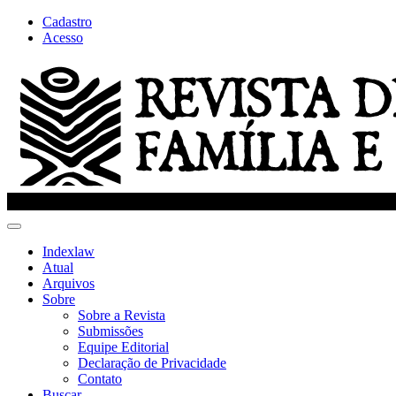
Cadastro
Navegação
Acesso
Principal
Conteúdo
principal
Barra
Lateral
Toggle
navigation
Indexlaw
Atual
Arquivos
Sobre
Sobre a Revista
Submissões
Equipe Editorial
Declaração de Privacidade
Contato
Buscar