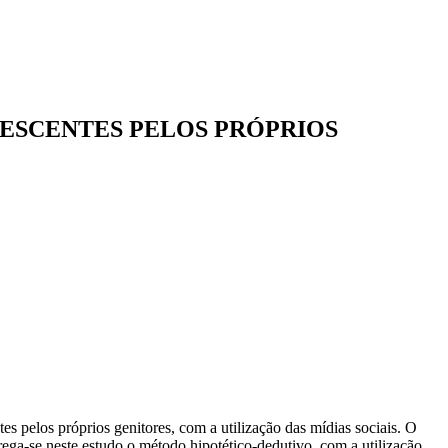
LESCENTES PELOS PRÓPRIOS
es pelos próprios genitores, com a utilização das mídias sociais. O
prega-se neste estudo o método hipotético-dedutivo, com a utilização