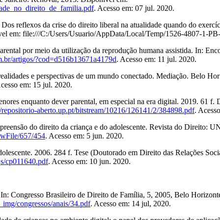
idade_no_direito_de_familia.pdf
. Acesso em: 07 jul. 2020.
lexos da crise do direito liberal na atualidade quando do exercício 
onível em: file:///C:/Users/Usuario/AppData/Local/Temp/1526-4807-1-PB-
ntal por meio da utilização da reprodução humana assistida. In: Enco
om.br/artigos/?cod=d516b13671a4179d
. Acesso em: 11 jul. 2020.
 realidades e perspectivas de um mundo conectado. Mediação. Belo Horizo
cesso em: 15 jul. 2020.
es enquanto dever parental, em especial na era digital. 2019. 61 f. D
//repositorio-aberto.up.pt/bitstream/10216/126141/2/384898.pdf
. Acesso
ensão do direito da criança e do adolescente. Revista do Direito: UNI
viewFile/657/454
. Acesso em: 5 jun. 2020.
escente. 2006. 284 f. Tese (Doutorado em Direito das Relações Sociai
qs/cp011640.pdf
. Acesso em: 10 jun. 2020.
 Congresso Brasileiro de Direito de Família, 5, 2005, Belo Horizonte. A
_img/congressos/anais/34.pdf
. Acesso em: 14 jul, 2020.