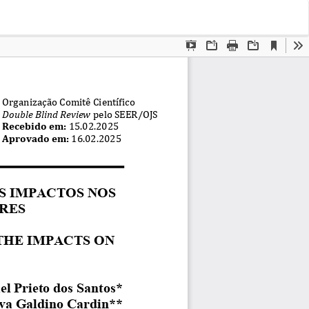
Bai
Ba
PD