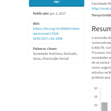
PDF
Faculdade M
lateral
do
http://orcid
Publicado:
jun 1, 2017
de
artigo
Tereza Crist
artigos
princi
DOI:
Resu
https://doi.org/10.26668/IndexL
awJournals/2526-
A exclusão d
0235/2017.v3i1.1858
controvérsia
6.404/76. Co
Palavras-chave:
Processo Civi
Sociedade Anônima, Exclusão,
sociedades a
Sócio, Dissolução Parcial
de se excluir
como sugerir
estudos serã
jurídicas qu
Downloads