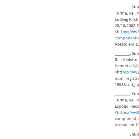
_______. Supe
Turma, Rel. M
Ludwig Kirchn
28/10/2002. 
<
https://ww2
componente
Acesso em 10
_______. Supe
Rel. Ministro
Permetal S/A
<
https://ww2
num_registr
1993&cod_ti
_______. Supe
Turma, Rel. M
Espólio, Reco
<
https://ww2.
componente=
Acesso em 10
_______. Supe