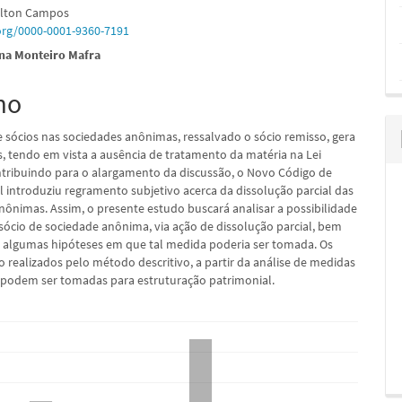
ilton Campos
.org/0000-0001-9360-7191
ina Monteiro Mafra
pal
mo
e sócios nas sociedades anônimas, ressalvado o sócio remisso, gera
s, tendo em vista a ausência de tratamento da matéria na Lei
ntribuindo para o alargamento da discussão, o Novo Código de
l introduziu regramento subjetivo acerca da dissolução parcial das
nônimas. Assim, o presente estudo buscará analisar a possibilidade
 sócio de sociedade anônima, via ação de dissolução parcial, bem
 algumas hipóteses em que tal medida poderia ser tomada. Os
o realizados pelo método descritivo, a partir da análise de medidas
e podem ser tomadas para estruturação patrimonial.