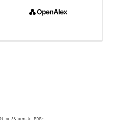
ipo=5&formato=PDF
>.
&tipo=5&formato=PDF>.