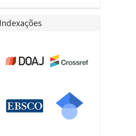
Indexações