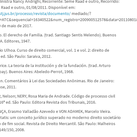
Ministra Nancy Andrighi, Recorrente: Seme Raad e outro, Recorrido:
d Raad e outro, 01/08/2011. Disponível em:
stj.jus.br/processo/revista/documento/
mediado/?
ATC&sequencial=16340522&num_registro=200900512578&data=20110801
 de maio de 2017.
. El derecho de Familia. (trad. Santiago Sentis Melendo). Buenos
.A. Editores, 1947.
 Ulhoa. Curso de direito comercial, vol. 1 e vol. 2: direito de
ed. São Paulo: Saraiva, 2012.
ce. La teoria de la institución y de la fundación. (trad. Arturo
ay). Buenos Aires: Abeledo-Perrot, 1968.
n. Comentários à Lei das Sociedades Anônimas. Rio de Janeiro:
se, 2011.
 Nelson; NERY, Rosa Maria de Andrade. Código de processo civil
ª ed. São Paulo: Editora Revista dos Tribunais, 2016.
A, Erasmo Valladão Azevedo e VON ADAMEK, Marcelo Vieira.
etatis: um conceito jurídico superado no moderno direito societário
 de fim social. Revista de Direito Mercantil. São Paulo: Malheiros
 149/150, 2008.