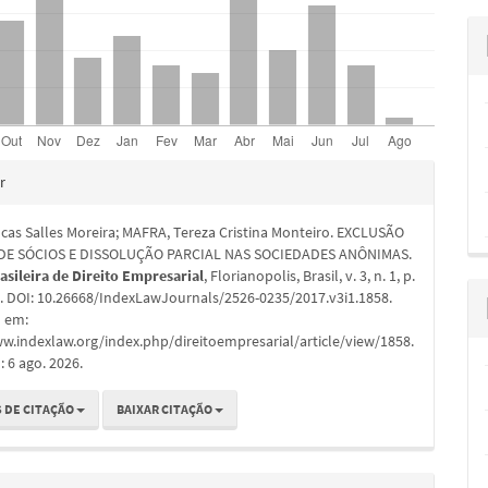
hes
r
cas Salles Moreira; MAFRA, Tereza Cristina Monteiro. EXCLUSÃO
 DE SÓCIOS E DISSOLUÇÃO PARCIAL NAS SOCIEDADES ANÔNIMAS.
asileira de Direito Empresarial
, Florianopolis, Brasil, v. 3, n. 1, p.
7. DOI: 10.26668/IndexLawJournals/2526-0235/2017.v3i1.1858.
l em:
w.indexlaw.org/index.php/direitoempresarial/article/view/1858.
 6 ago. 2026.
 DE CITAÇÃO
BAIXAR CITAÇÃO