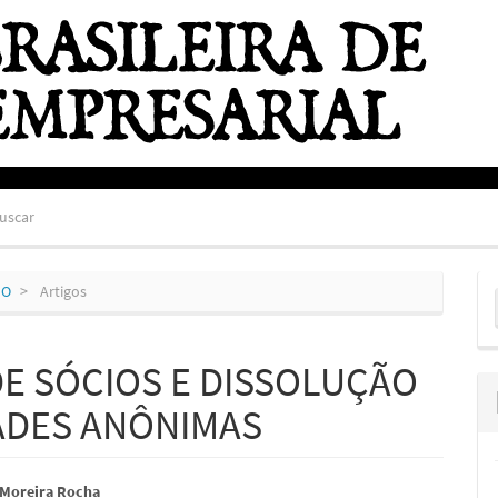
uscar
E
HO
Artigos
S
DE SÓCIOS E DISSOLUÇÃO
ADES ANÔNIMAS
údo
 Moreira Rocha