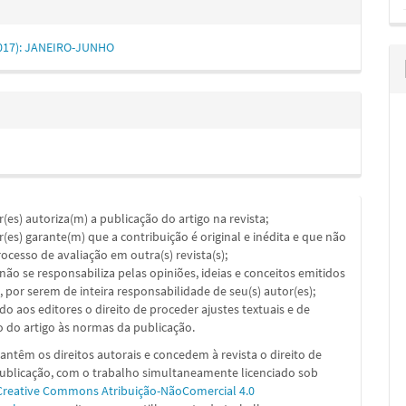
(2017): JANEIRO-JUNHO
or(es) autoriza(m) a publicação do artigo na revista;
or(es) garante(m) que a contribuição é original e inédita e que não
ocesso de avaliação em outra(s) revista(s);
a não se responsabiliza pelas opiniões, ideias e conceitos emitidos
, por serem de inteira responsabilidade de seu(s) autor(es);
ado aos editores o direito de proceder ajustes textuais e de
 do artigo às normas da publicação.
ntêm os direitos autorais e concedem à revista o direito de
publicação, com o trabalho simultaneamente licenciado sob
Creative Commons Atribuição-NãoComercial 4.0