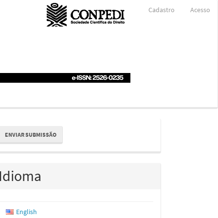
Cadastro
Acesso
nviar
ENVIAR SUBMISSÃO
ubmissão
Idioma
English