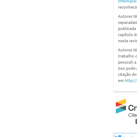
Internacio
reconhecim
Autores tê
separadame
publicada 
capítulo d
nesta revi
Autores tê
trabalho
o
pessoal) a
isso pode
citação do
em
http:/