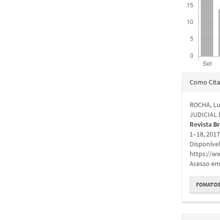
Detal
Como Cita
do
ROCHA, Lu
artigo
JUDICIAL
Revista Br
1–18, 201
Disponíve
https://ww
Acesso em:
FOMATOS