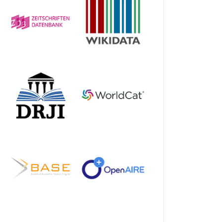
&tipo=91&formato=PDF>.
tipo=5&formato=PDF>.