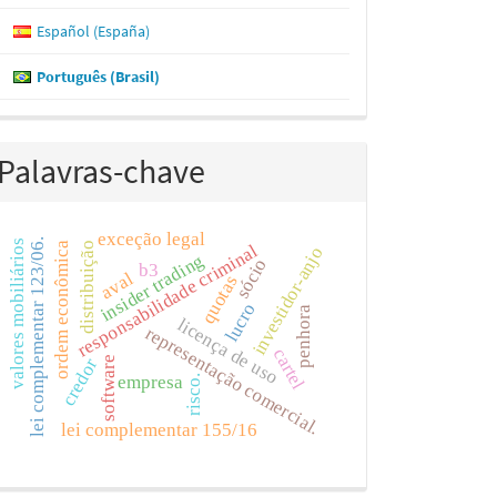
Español (España)
Português (Brasil)
Palavras-chave
exceção legal
lei complementar 123/06.
valores mobiliários
ordem econômica
distribuição
responsabilidade criminal
investidor-anjo
insider trading
sócio
b3
aval
quotas
lucro
penhora
licença de uso
representação comercial.
cartel
software
credor
empresa
risco.
lei complementar 155/16