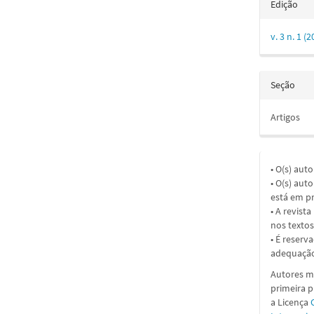
Edição
v. 3 n. 1 
Seção
Artigos
• O(s) aut
• O(s) aut
está em pr
• A revist
nos textos
• É reserv
adequação
Autores ma
primeira 
a
Licença