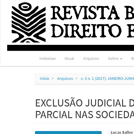
Navegação
Principal
Conteúdo
principal
Barra
Lateral
Indexlaw
Atual
Arquivos
Sobre
B
Início
Arquivos
v. 3 n. 1 (2017): JANEIRO-JUN
EXCLUSÃO JUDICIAL 
PARCIAL NAS SOCIED
Barra
Conte
Lucas Salles