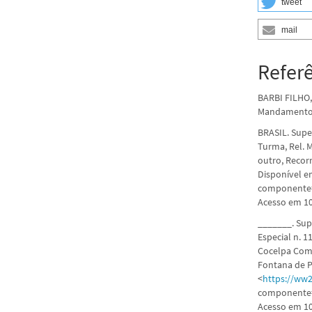
tweet
mail
Refer
BARBI FILHO,
Mandamentos
BRASIL. Super
Turma, Rel. M
outro, Recorr
Disponível e
componente=
Acesso em 10
_______. Sup
Especial n. 1
Cocelpa Comp
Fontana de Pa
<
https://ww2
componente=
Acesso em 10