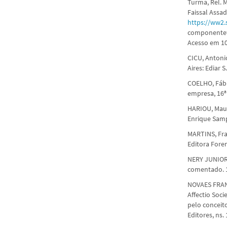
Turma, Rel. 
Faissal Assa
https://ww2.
componente=
Acesso em 10
CICU, Antonio
Aires: Ediar S
COELHO, Fábio
empresa, 16ª 
HARIOU, Mauri
Enrique Samp
MARTINS, Fra
Editora Foren
NERY JUNIOR,
comentado. 16
NOVAES FRANÇ
Affectio Soci
pelo conceito
Editores, ns.