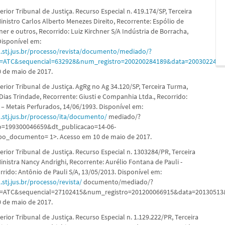
rior Tribunal de Justiça. Recurso Especial n. 419.174/SP, Terceira
inistro Carlos Alberto Menezes Direito, Recorrente: Espólio de
er e outros, Recorrido: Luiz Kirchner S/A Indústria de Borracha,
Disponível em:
.stj.jus.br/processo/revista/documento/mediado/?
=ATC&sequencial=632928&num_registro=200200284189&data=20030224&t
 de maio de 2017.
rior Tribunal de Justiça. AgRg no Ag 34.120/SP, Terceira Turma,
 Dias Trindade, Recorrente: Giusti e Companhia Ltda., Recorrido:
 – Metais Perfurados, 14/06/1993. Disponível em:
.stj.jus.br/processo/ita/documento/
mediado/?
o=199300046659&dt_publicacao=14-06-
po_documento= 1>. Acesso em 10 de maio de 2017.
rior Tribunal de Justiça. Recurso Especial n. 1303284/PR, Terceira
inistra Nancy Andrighi, Recorrente: Aurélio Fontana de Pauli -
rrido: Antônio de Pauli S/A, 13/05/2013. Disponível em:
stj.jus.br/processo/revista/
documento/mediado/?
ATC&sequencial=27102415&num_registro=201200066915&data=20130513
 de maio de 2017.
rior Tribunal de Justiça. Recurso Especial n. 1.129.222/PR, Terceira