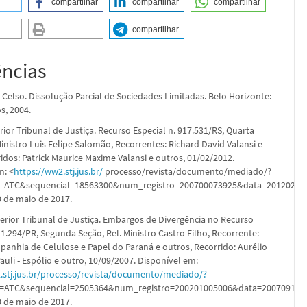
compartilhar
compartilhar
compartilhar
compartilhar
ências
 Celso. Dissolução Parcial de Sociedades Limitadas. Belo Horizonte:
, 2004.
ior Tribunal de Justiça. Recurso Especial n. 917.531/RS, Quarta
inistro Luis Felipe Salomão, Recorrentes: Richard David Valansi e
idos: Patrick Maurice Maxime Valansi e outros, 01/02/2012.
m: <
https://ww2.stj.jus.br/
processo/revista/documento/mediado/?
ATC&sequencial=18563300&num_registro=200700073925&data=20120201
 de maio de 2017.
erior Tribunal de Justiça. Embargos de Divergência no Recurso
11.294/PR, Segunda Seção, Rel. Ministro Castro Filho, Recorrente:
anhia de Celulose e Papel do Paraná e outros, Recorrido: Aurélio
uli - Espólio e outro, 10/09/2007. Disponível em:
.stj.jus.br/processo/revista/documento/mediado/?
ATC&sequencial=2505364&num_registro=200201005006&data=20070910&
 de maio de 2017.