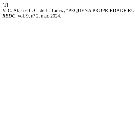
[1]
V. C. Abjar e L. C. de L. Tomaz, “PEQUENA PROPRIEDAD
RBDC
, vol. 9, nº 2, mar. 2024.