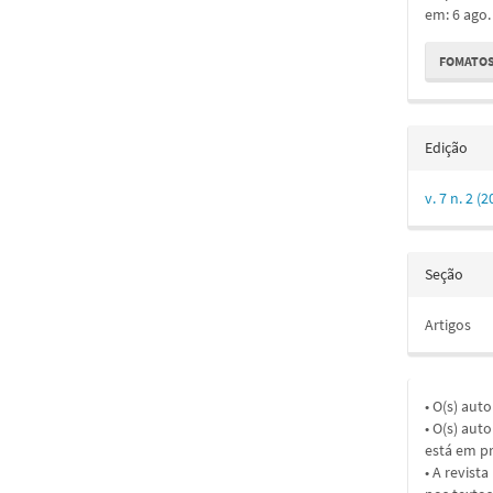
em: 6 ago.
FOMATOS
Edição
v. 7 n. 2 
Seção
Artigos
• O(s) aut
• O(s) aut
está em pr
• A revist