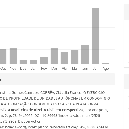
hes
r
Cristina Gomes Campos; CORRÊA, Cláudia Franco. O EXERCÍCIO
TO DE PROPRIEDADE DE UNIDADES AUTÔNOMAS EM CONDOMÍNIO
 E A AUTORIZAÇÃO CONDOMINIAL: O CASO DA PLATAFORMA
evista Brasileira de Direito Civil em Perspectiva
, Florianopolis,
 7, n. 2, p. 78–94, 2022. DOI: 10.26668/IndexLawJournals/2526-
v7i2.8308. Disponível em:
w.indexlaw.org/index.php/direitocivil/article/view/8308. Acesso