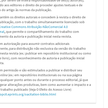
, por serem de inteira responsabilidade de seu(s) autor(es);
ado aos editores o direito de proceder ajustes textuais e de
 do artigo às normas da publicação.
ntêm os direitos autorais e concedem à revista o direito de
publicação, com o trabalho simultaneamente licenciado sob
Creative Commons Atribuição-NãoComercial 4.0
nal
,
que permite o compartilhamento do trabalho com
ento da autoria e publicação inicial nesta revista.
m autorização para assumir contratos adicionais
nte, para distribuição não exclusiva da versão do trabalho
nesta revista (ex.: publicar em repositório institucional ou como
e livro), com reconhecimento de autoria e publicação inicial
sta.
m permissão e são estimulados a publicar e distribuir seu
nline
(ex.: em repositórios institucionais ou na sua página
 qualquer ponto antes ou durante o processo editorial, já que
 gerar alterações produtivas, bem como aumentar o impacto e a
 trabalho publicado (Veja O Efeito do Acesso Livre)
/opcit.eprints.org/oacitation-biblio.html