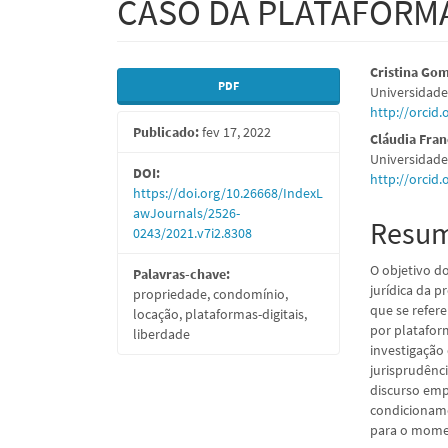
CASO DA PLATAFORM
Barra
Conte
Cristina Go
PDF
Universidade
lateral
do
http://orcid
Publicado:
fev 17, 2022
de
artigo
Cláudia Fra
Universidade
artigos
princi
DOI:
http://orcid
https://doi.org/10.26668/IndexL
awJournals/2526-
Resu
0243/2021.v7i2.8308
O objetivo do
Palavras-chave:
jurídica da p
propriedade, condomínio,
que se refer
locação, plataformas-digitais,
por platafor
liberdade
investigação 
jurisprudênci
discurso emp
condicioname
para o mome