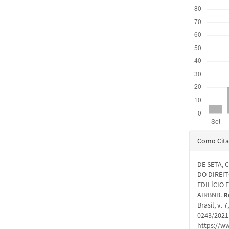
Downloads
Detal
Como Cita
do
DE SETA, 
artigo
DO DIREI
EDILÍCIO
AIRBNB.
R
Brasil, v.
0243/2021.
https://ww