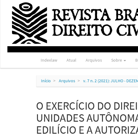
Navegação
Principal
Conteúdo
principal
Barra
Lateral
Indexlaw
Atual
Arquivos
Sobre
B
Início
Arquivos
v. 7 n. 2 (2021): JULHO - DEZ
O EXERCÍCIO DO DIRE
UNIDADES AUTÔNOMA
EDILÍCIO E A AUTORI