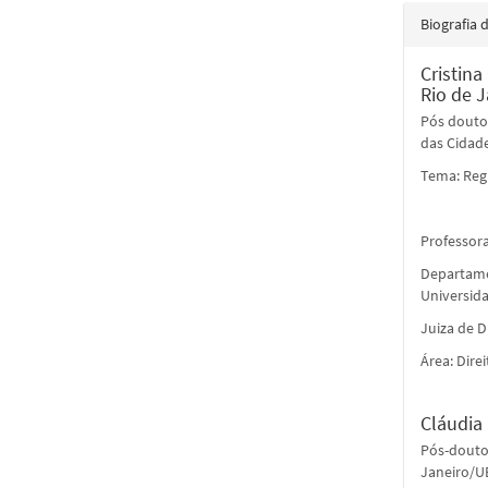
Biografia 
Cristin
Rio de 
Pós douto
das Cidade
Tema: Reg
Professora
Departamen
Universid
Juiza de D
Área: Direi
Cláudia
Pós-douto
Janeiro/U