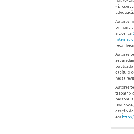
nos textos
• É reserv
adequação
Autores ma
primeira 
a
Licença
Internacio
reconhecim
Autores tê
separadame
publicada 
capítulo d
nesta revi
Autores tê
trabalho
o
pessoal) a
isso pode
citação do
em
http:/