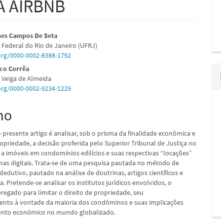
A AIRBNB
údo
mes Campos De Seta
 Federal do Rio de Janeiro (UFRJ)
.org/0000-0002-8388-1792
nco Corrêa
 Veiga de Almeida
pal
.org/0000-0002-9234-1229
mo
 presente artigo é analisar, sob o prisma da finalidade econômica e
ropriedade, a decisão proferida pelo Superior Tribunal de Justiça no
e a imóveis em condomínios edilícios e suas respectivas “locações”
mas digitais. Trata-se de uma pesquisa pautada no método de
dedutivo, pautado na análise de doutrinas, artigos científicos e
a. Pretende-se analisar os institutos jurídicos envolvidos, o
regado para limitar o direito de propriedade, seu
nto à vontade da maioria dos condôminos e suas implicações
nto econômico no mundo globalizado.