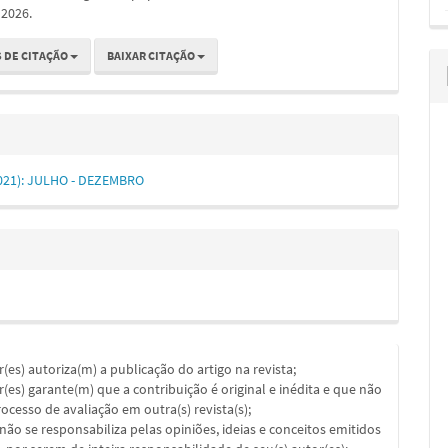
 2026.
 DE CITAÇÃO
BAIXAR CITAÇÃO
(2021): JULHO - DEZEMBRO
or(es) autoriza(m) a publicação do artigo na revista;
or(es) garante(m) que a contribuição é original e inédita e que não
ocesso de avaliação em outra(s) revista(s);
a não se responsabiliza pelas opiniões, ideias e conceitos emitidos