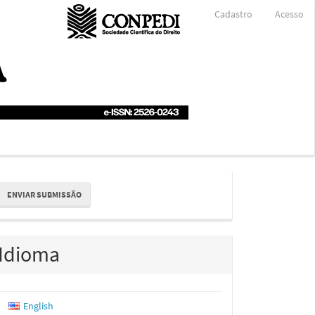
Cadastro
Acesso
nviar
ENVIAR SUBMISSÃO
ubmissão
Idioma
English