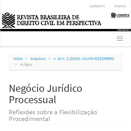
Navegação
Cadastro
Acesso
Principal
Conteúdo
principal
Barra
Lateral
Toggl
naviga
Início
Arquivos
v. 10 n. 2 (2024): JULHO-DEZEMBRO
Artigos
Negócio Jurídico
Processual
Reflexões sobre a Flexibilização
Procedimental