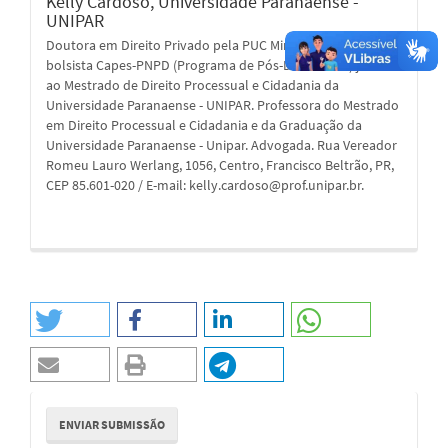
Kelly Cardoso,
Universidade Paranaense -
UNIPAR
Doutora em Direito Privado pela PUC Minas. Atuou como
bolsista Capes-PNPD (Programa de Pós-Doutorado) junto
ao Mestrado de Direito Processual e Cidadania da
Universidade Paranaense - UNIPAR. Professora do Mestrado
em Direito Processual e Cidadania e da Graduação da
Universidade Paranaense - Unipar. Advogada. Rua Vereador
Romeu Lauro Werlang, 1056, Centro, Francisco Beltrão, PR,
CEP 85.601-020 / E-mail: kelly.cardoso@prof.unipar.br.
Enviar
ENVIAR SUBMISSÃO
Submissão