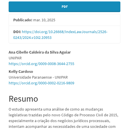
Barra
PDF
lateral
Publicado:
mar. 10, 2025
de
artigos
DOI:
https://doi.org/10.26668/IndexLawJournals/2526-
0243/2024.v10i2.10953
Conteúdo
Ana Cibelle Caldeira da Silva Aguiar
UNIPAR
do
https://orcid.org/0009-0008-3644-2755
artigo
Kelly Cardoso
Universidade Paranaense - UNIPAR
principal
https://orcid.org/0000-0002-0216-9809
Resumo
O estudo apresenta uma análise de como as mudanças
legislativas trazidas pelo novo Código de Processo Civil de 2015,
especialmente a criação dos negócios jurídicos processuais,
intentam acompanhar as necessidades de uma sociedade com