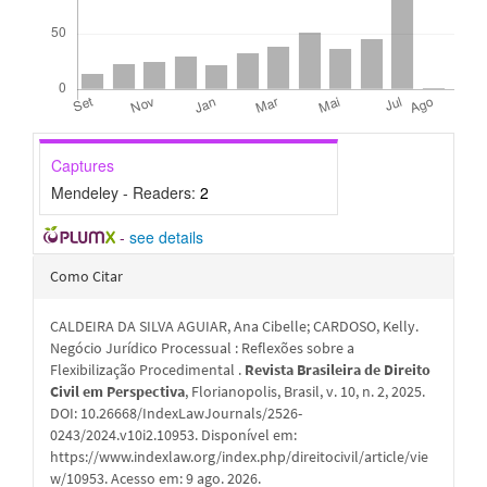
Captures
Mendeley - Readers:
2
-
see details
Detalhes
Como Citar
do
CALDEIRA DA SILVA AGUIAR, Ana Cibelle; CARDOSO, Kelly.
artigo
Negócio Jurídico Processual : Reflexões sobre a
Flexibilização Procedimental .
Revista Brasileira de Direito
Civil em Perspectiva
, Florianopolis, Brasil, v. 10, n. 2, 2025.
DOI: 10.26668/IndexLawJournals/2526-
0243/2024.v10i2.10953. Disponível em:
https://www.indexlaw.org/index.php/direitocivil/article/vie
w/10953. Acesso em: 9 ago. 2026.