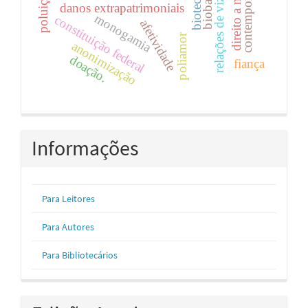
contemporaneidade
relações de vizinhança
direito a moradia
biobancos
danos extrapatrimoniais
monogamia
constituição federal
afetividade
poliamor
anonimização
doação.
fiança
Informações
Para Leitores
Para Autores
Para Bibliotecários