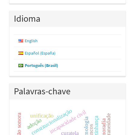
Idioma
English
Español (España)
Português (Brasil)
Palavras-chave
constitucionalização
incapacidade civil
unificação
poluição sonora
biotecnologia
adoção
curatela