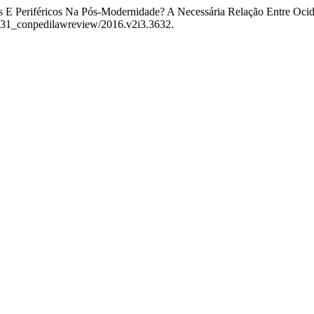
is E Periféricos Na Pós-Modernidade? A Necessária Relação Entre Ocid
-3931_conpedilawreview/2016.v2i3.3632.