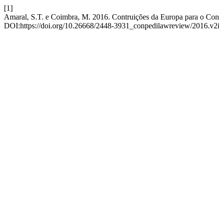
[1]
Amaral, S.T. e Coimbra, M. 2016. Contruições da Europa para o Con
DOI:https://doi.org/10.26668/2448-3931_conpedilawreview/2016.v2