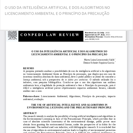
Voltar
O USO DA INTELIGÊNCIA ARTIFICIAL E DOS ALGORITMOS NO
aos
LICENCIAMENTO AMBIENTAL E O PRINCÍPIO DA PRECAUÇÃO
Detalhes
do
Artigo
Bai
Ba
PD