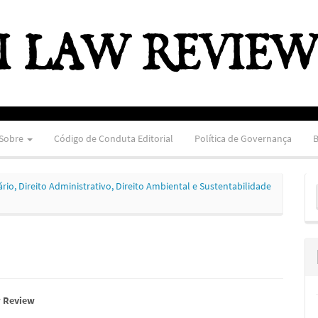
Sobre
Código de Conduta Editorial
Política de Governança
B
E
utário, Direito Administrativo, Direito Ambiental e Sustentabilidade
S
údo
 Review