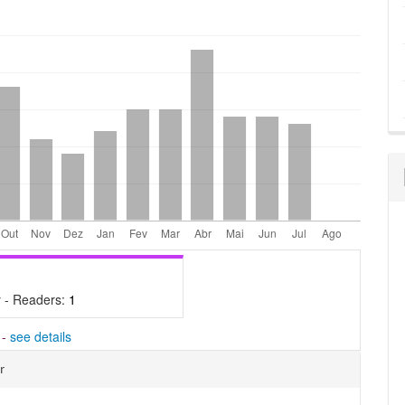
pal
 - Readers:
1
-
see details
hes
r