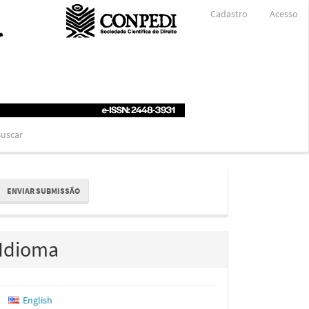
Cadastro
Acesso
uscar
nviar
ENVIAR SUBMISSÃO
ubmissão
Idioma
English