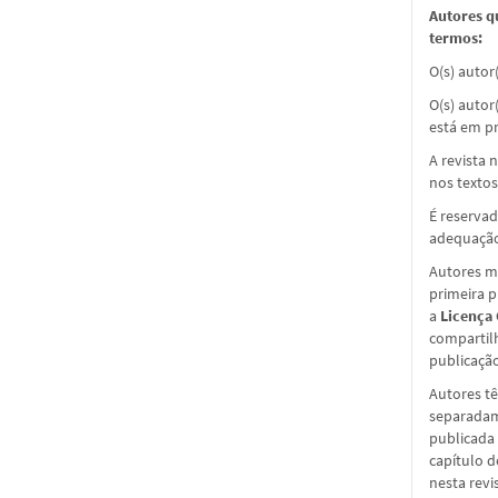
Autores q
termos:
O(s) autor
O(s) autor
está em pr
A revista 
nos textos
É reservad
adequação
Autores ma
primeira 
a
Licença
compartil
publicação 
Autores tê
separadame
publicada 
capítulo d
nesta revi