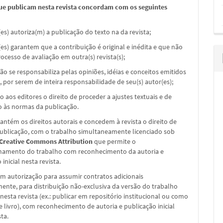
ue publicam nesta revista concordam com os seguintes
(es) autoriza(m) a publicação do texto na da revista;
(es) garantem que a contribuição é original e inédita e que não
ocesso de avaliação em outra(s) revista(s);
não se responsabiliza pelas opiniões, idéias e conceitos emitidos
, por serem de inteira responsabilidade de seu(s) autor(es);
o aos editores o direito de proceder a ajustes textuais e de
 às normas da publicação.
ntém os direitos autorais e concedem à revista o direito de
publicação, com o trabalho simultaneamente licenciado sob
 Creative Commons Attribution
que permite o
hamento do trabalho com reconhecimento da autoria e
inicial nesta revista.
m autorização para assumir contratos adicionais
nte, para distribuição não-exclusiva da versão do trabalho
nesta revista (ex.: publicar em repositório institucional ou como
e livro), com reconhecimento de autoria e publicação inicial
sta.