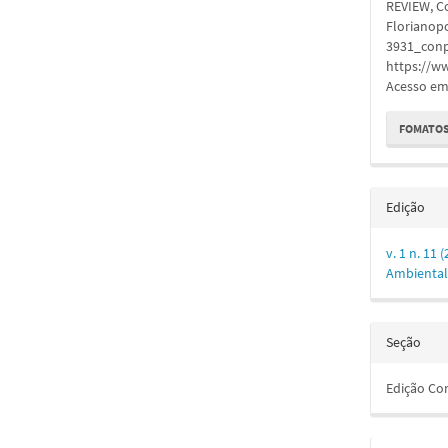
REVIEW, C
artigo
Florianopol
3931_conp
https://w
Acesso em:
FOMATOS
Edição
v. 1 n. 11 
Ambiental
Seção
Edição Co