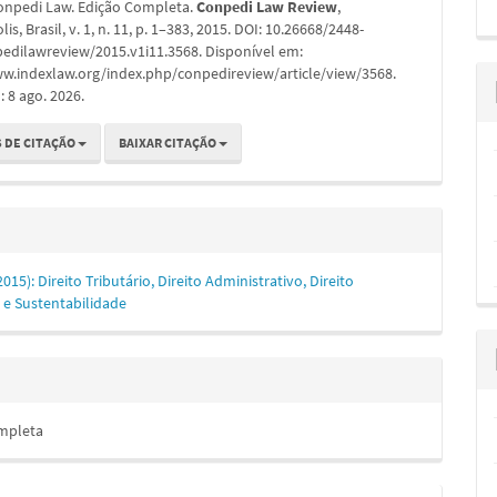
onpedi Law. Edição Completa.
Conpedi Law Review
,
is, Brasil, v. 1, n. 11, p. 1–383, 2015. DOI: 10.26668/2448-
edilawreview/2015.v1i11.3568. Disponível em:
ww.indexlaw.org/index.php/conpedireview/article/view/3568.
 8 ago. 2026.
 DE CITAÇÃO
BAIXAR CITAÇÃO
(2015): Direito Tributário, Direito Administrativo, Direito
 e Sustentabilidade
mpleta