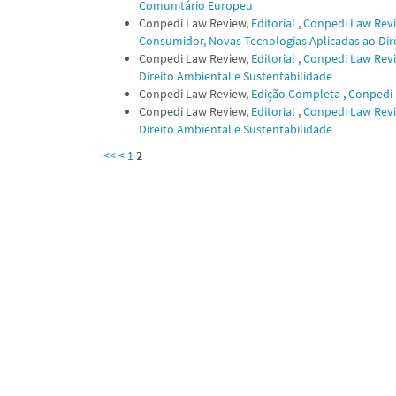
Comunitário Europeu
Conpedi Law Review,
Editorial
,
Conpedi Law Review
Consumidor, Novas Tecnologias Aplicadas ao Dir
Conpedi Law Review,
Editorial
,
Conpedi Law Review
Direito Ambiental e Sustentabilidade
Conpedi Law Review,
Edição Completa
,
Conpedi L
Conpedi Law Review,
Editorial
,
Conpedi Law Review
Direito Ambiental e Sustentabilidade
<<
<
1
2