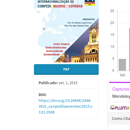
lateral
do
Downloads
de
artigo
artigos
princi
PDF
Publicado:
set. 1, 2015
Captures
DOI:
Mendeley
https://doi.org/10.26668/2448-
3931_conpedilawreview/2015.v
1i11.3568
Detal
Como Cita
do