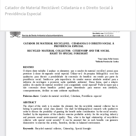
Voltar
Catador de Material Reciclável: Cidadania e o Direito Social à
aos
Previdência Especial
Detalhes
do
Artigo
Bai
Ba
PD