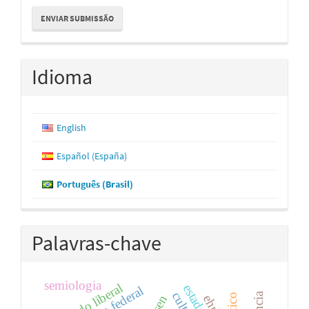
Enviar
ENVIAR SUBMISSÃO
Submissão
Idioma
English
Español (España)
Português (Brasil)
Palavras-chave
semiologia
estado liberal