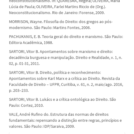
neoconstitucionalismo. In: QUARESMA, Regina; OLIVEIRA, Maria
Lúcia de Paula; OLIVEIRA, Farlei Martins Riccio de (Org.).
Neoconstitucionalismo. Rio de Janeiro: Forense, 2009.
MORRISON, Wayne. Filosofia do Direito: dos gregos ao pós-
modernismo. São Paulo: Martins Fontes, 2006.
PACHUKANIS, E. B. Teoria geral do direito e marxismo. São Paulo:
Editora Acadêmica, 1988.
SARTORI, Vitor B. Apontamentos sobre marxismo e direito:
decadência burguesa e manipulação. Direito e Realidade, v. 1, n.
02, p. 01-31, 2011.
SARTORI, Vitor B. Direito, política e reconhecimento:
Apontamentos sobre Karl Marx e a crítica ao Direito. Revista da
Faculdade de Direito – UFPR, Curitiba, v. 61, n. 2, maio/ago. 2016,
p. 203–233.
SARTORI, Vitor B. Lukács e a crítica ontológica ao Direito. São
Paulo: Cortez, 2010.
VALE, André Rufino do. Estrutura das normas de direitos
fundamentais: repensando a distinção entre regras, princípios e
valores. São Paulo: IDP/Saraiva, 2009.