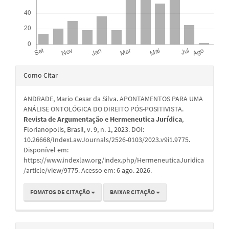
Detalhes
Como Citar
do
ANDRADE, Mario Cesar da Silva. APONTAMENTOS PARA UMA
artigo
ANÁLISE ONTOLÓGICA DO DIREITO PÓS-POSITIVISTA.
Revista de Argumentação e Hermeneutica Jurídica
,
Florianopolis, Brasil, v. 9, n. 1, 2023. DOI:
10.26668/IndexLawJournals/2526-0103/2023.v9i1.9775.
Disponível em:
https://www.indexlaw.org/index.php/HermeneuticaJuridica
/article/view/9775. Acesso em: 6 ago. 2026.
FOMATOS DE CITAÇÃO
BAIXAR CITAÇÃO