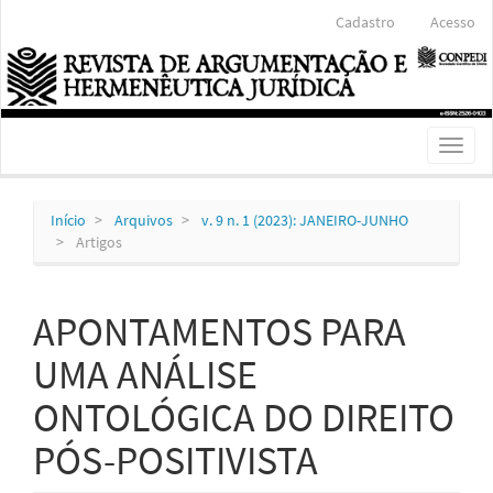
Navegação
Cadastro
Acesso
Principal
Conteúdo
principal
Barra
Lateral
Toggl
naviga
Início
Arquivos
v. 9 n. 1 (2023): JANEIRO-JUNHO
Artigos
APONTAMENTOS PARA
UMA ANÁLISE
ONTOLÓGICA DO DIREITO
PÓS-POSITIVISTA