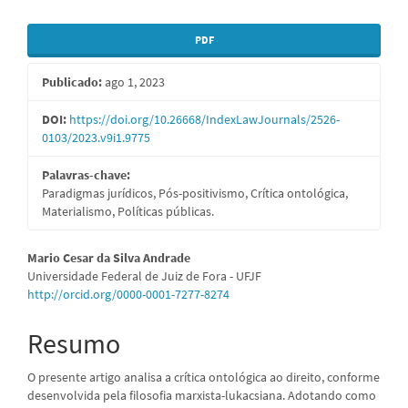
Barra
PDF
lateral
Publicado:
ago 1, 2023
de
artigos
DOI:
https://doi.org/10.26668/IndexLawJournals/2526-
0103/2023.v9i1.9775
Palavras-chave:
Paradigmas jurídicos, Pós-positivismo, Crítica ontológica,
Materialismo, Políticas públicas.
Conteúdo
Mario Cesar da Silva Andrade
Universidade Federal de Juiz de Fora - UFJF
do
http://orcid.org/0000-0001-7277-8274
artigo
Resumo
principal
O presente artigo analisa a crítica ontológica ao direito, conforme
desenvolvida pela filosofia marxista-lukacsiana. Adotando como