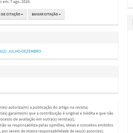
o em: 7 ago. 2026.
 DE CITAÇÃO
BAIXAR CITAÇÃO
 (2022): JULHO-DEZEMBRO
or(es) autoriza(m) a publicação do artigo na revista;
or(es) garante(m) que a contribuição é original e inédita e que não
ocesso de avaliação em outra(s) revista(s);
a não se responsabiliza pelas opiniões, ideias e conceitos emitidos
, por serem de inteira responsabilidade de seu(s) autor(es);