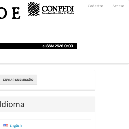
Cadastro
Acesso
nviar
ENVIAR SUBMISSÃO
ubmissão
Idioma
English