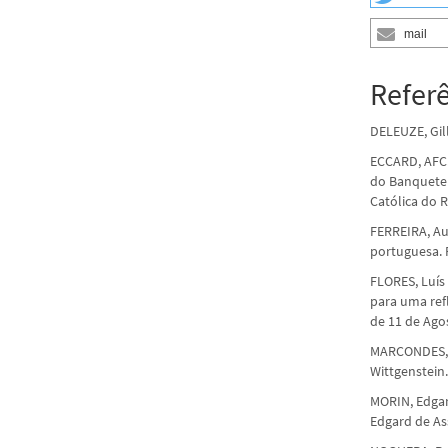
mail
Refer
DELEUZE, Gill
ECCARD, AFC.
do Banquete 
Católica do R
FERREIRA, Au
portuguesa. R
FLORES, Luís
para uma ref
de 11 de Agos
MARCONDES, Da
Wittgenstein.
MORIN, Edgar
Edgard de Ass