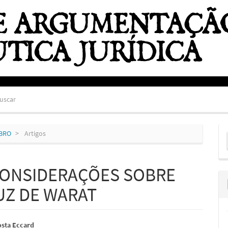
uscar
E
MBRO
Artigos
S
 CONSIDERAÇÕES SOBRE
UZ DE WARAT
údo
osta Eccard