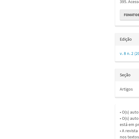
395. Acess
FOMATOS
Edição
v. 8 n. 2
Seção
Artigos
• O(s) aut
• O(s) aut
está em pr
• A revist
nos textos