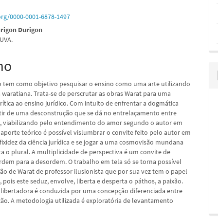
.org/0000-0001-6878-1497
urigon Durigon
UVA.
pal
mo
go tem como objetivo pesquisar o ensino como uma arte utilizando
a waratiana. Trata-se de perscrutar as obras Warat para uma
rítica ao ensino jurídico. Com intuito de enfrentar a dogmática
artir de uma desconstrução que se dá no entrelaçamento entre
te, viabilizando pelo entendimento do amor segundo o autor em
 aporte teórico é possível vislumbrar o convite feito pelo autor em
ixidez da ciência jurídica e se jogar a uma cosmovisão mundana
ta o plural. A multiplicidade de perspectiva é um convite de
ordem para a desordem. O trabalho em tela só se torna possível
ão de Warat de professor ilusionista que por sua vez tem o papel
pois este seduz, envolve, liberta e desperta o páthos, a paixão.
a libertadora é conduzida por uma concepção diferenciada entre
ão. A metodologia utilizada é exploratória de levantamento