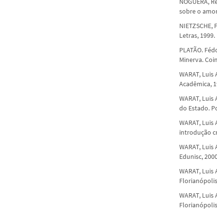
NOGUERA, Ren
sobre o amor.
NIETZSCHE, F.
Letras, 1999.
PLATÃO. Fédo
Minerva. Coi
WARAT, Luis A
Acadêmica, 1
WARAT, Luis A
do Estado. Po
WARAT, Luis 
introdução cr
WARAT, Luis A
Edunisc, 2000
WARAT, Luis A
Florianópoli
WARAT, Luis A
Florianópoli