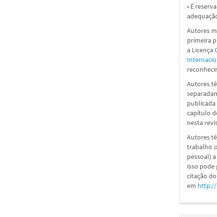
• É reserv
adequação
Autores ma
primeira 
a
Licença
Internacio
reconhecim
Autores tê
separadame
publicada 
capítulo d
nesta revi
Autores tê
trabalho
o
pessoal) a
isso pode
citação do
em
http:/