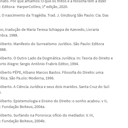
ato. Por que amamos: O que os mitos e a filosofia têm a dizer
 Editora: ‎ HarperCollins; 1ª edição, 2020.
 O nascimento da Tragédia. Trad. J. Ginzburg São Paulo: Cia. Das
n, tradução de Maria Teresa Schiappa de Azevedo, Livraria
mbra. 1988.
lberto. Manifesto do Surrealismo Jurídico. São Paulo: Editora
988.
lberto. O Outro Lado da Dogmática Jurídica. In: Teoria do Direito e
rto Alegre: Sergio Antônio Frabris Editor, 1994.
Alberto PÊPE, Albano Marcos Bastos. Filosofia do Direito: uma
ítica. São Pa.ulo: Moderna, 1996.
lberto. A Ciência Jurídica e seus dois maridos. Santa Cruz do Sul:
.
lberto. Epistemologia e Ensino do Direito: o sonho acabou. v II,
s: Fundação Boiteux, 2004a.
lberto. Surfando na Pororoca: ofício do mediador. V. III,
s: Fundação Boiteux, 2004b.