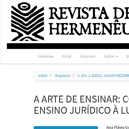
Navegação
Principal
Conteúdo
principal
Barra
Lateral
Indexlaw
Atual
Arquivos
Sobre
B
Início
Arquivos
v. 8 n. 2 (2022): JULHO-DEZE
A ARTE DE ENSINAR:
ENSINO JURÍDICO À L
Barra
Conte
Ana Flávia C