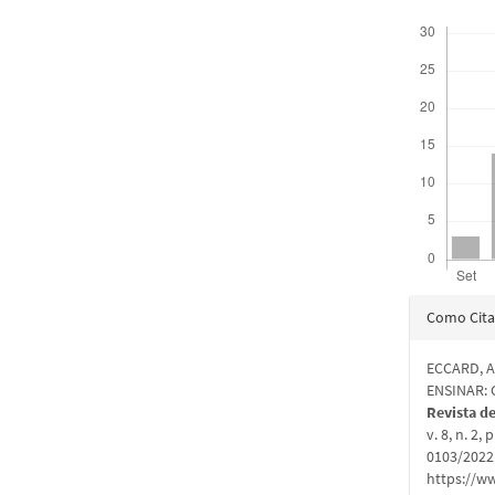
Downloads
Detal
Como Cita
do
ECCARD, A
artigo
ENSINAR:
Revista d
v. 8, n. 2
0103/2022.
https://w