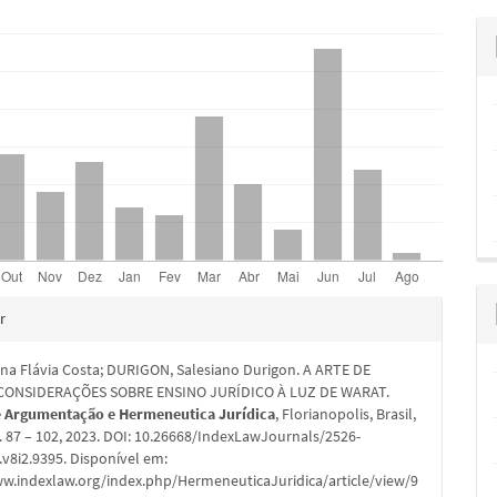
hes
r
na Flávia Costa; DURIGON, Salesiano Durigon. A ARTE DE
 CONSIDERAÇÕES SOBRE ENSINO JURÍDICO À LUZ DE WARAT.
e Argumentação e Hermeneutica Jurídica
, Florianopolis, Brasil,
, p. 87 – 102, 2023. DOI: 10.26668/IndexLawJournals/2526-
v8i2.9395. Disponível em:
ww.indexlaw.org/index.php/HermeneuticaJuridica/article/view/9