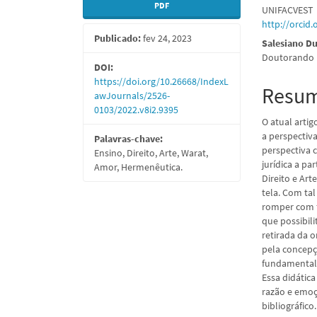
PDF
UNIFACVEST
lateral
do
http://orcid
Publicado:
fev 24, 2023
de
artigo
Salesiano D
Doutorando 
artigos
princi
DOI:
https://doi.org/10.26668/IndexL
Resu
awJournals/2526-
0103/2022.v8i2.9395
O atual arti
a perspectiv
Palavras-chave:
perspectiva c
Ensino, Direito, Arte, Warat,
jurídica a p
Amor, Hermenêutica.
Direito e Ar
tela. Com tal
romper com f
que possibili
retirada da 
pela concepç
fundamental, 
Essa didátic
razão e emoç
bibliográfico.