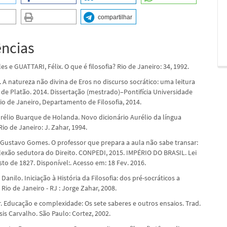
compartilhar
ências
es e GUATTARI, Félix. O que é filosofia? Rio de Janeiro: 34, 1992.
 A natureza não divina de Eros no discurso socrático: uma leitura
de Platão. 2014. Dissertação (mestrado)–Pontifícia Universidade
io de Janeiro, Departamento de Filosofia, 2014.
rélio Buarque de Holanda. Novo dicionário Aurélio da língua
io de Janeiro: J. Zahar, 1994.
 Gustavo Gomes. O professor que prepara a aula não sabe transar:
lexão sedutora do Direito. CONPEDI, 2015. IMPÉRIO DO BRASIL. Lei
to de 1827. Disponível:. Acesso em: 18 Fev. 2016.
nilo. Iniciação à História da Filosofia: dos pré-socráticos a
 Rio de Janeiro - RJ : Jorge Zahar, 2008.
. Educação e complexidade: Os sete saberes e outros ensaios. Trad.
is Carvalho. São Paulo: Cortez, 2002.