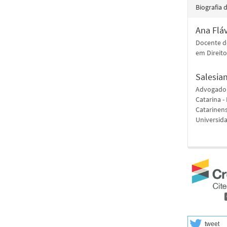
Biografia 
Ana Flá
Docente d
em Direit
Salesia
Advogado,
Catarina 
Catarinen
Universid
tweet