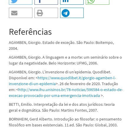
Referências
AGAMBEN, Giorgio. Estado de exceção. São Paulo: Boitempo,
2004.
AGAMBEN, Giorgio. A linguagem e a morte: um seminário sobre o
lugar da negatividade. Belo Horizonte: UFMG, 2006.
AGAMBEN, Giorgio. L’invenzione di un’epidemia. Quodlibet.
Disponível em: <
https://www.quodlibet.it/giorgio-agamben-l-
invenzione-di-un-epidemia
>. 26 de fevereiro de 2020. Tradução
em: <
http://www.ihu.unisinos.br/78-noticias/596584-o-estado-de-
excecao-provocado-por-uma-emergencia-imotivada
>.
BETTI, Emilio. Interpretação da lei e dos atos jurídicos: teoria
geral e dogmática. São Paulo: Martins Fontes, 2007.
BORNHEIM, Gerd Alberto. Introdução ao filosofar: o pensamento
filosófico em bases existenciais. 11.ed. São Paulo: Global, 2003.