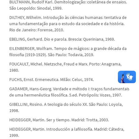
BULTMANN, Rudolf Karl. Demitologização: coletânea de ensaios.
São Leopoldo: Sinodal, 1999.
DILTHEY, Wilhelm. Introdução às ciências humanas: tentativa de
uma fundamentação para o estudo da sociedade e da história.
Rio de Janeiro: Forense, 2010.
EBELING, Gerhard. Dio e parola. Brescia: Queriniana, 1969.
EILENBERGER, Wolfram. Tempo de mágicos: a grande década da
filosofia (1919-1929). São Paulo: Todavia, 2019.
FOUCAULT, Michel. Nietzsche, Freud e Marx. Porto: Anagrama,
1980.
FUCHS, Ernst. Ermeneutica. Milão: Celuc, 1974.
GADAMER, Hans-Georg. Verdade e método I: traços fundamentais
de uma hermenêutica filosófica. 5.ed. Petrópolis: Vozes, 1997.
GIBELLINI, Rosino. A teologia do século XX. São Paulo: Loyola,
1998.
HEIDEGGER, Martin. Ser y tiempo. Madrid: Trotta, 2003.
HEIDEGGER, Martin. Introducción a lafilosofía. Madrid: Cátedra,
1999.