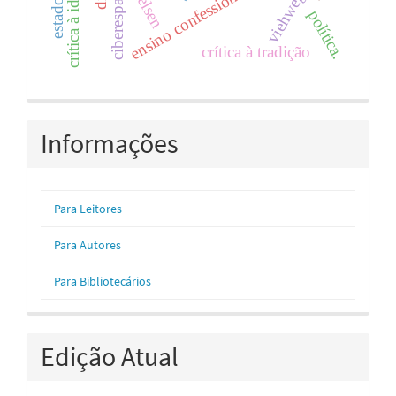
crítica à ideologia
ensino confessional
ciberespaço
kelsen
viehweg
política.
crítica à tradição
Informações
Para Leitores
Para Autores
Para Bibliotecários
Edição Atual