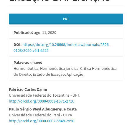
Barra
PDF
lateral
Publicado:
ago. 11, 2020
de
artigos
DOI:
https://doi.org/10.26668/IndexLawJournals/2526-
0103/2020.v6i1.6525
Palavras-chave:
Hermenêutica, Hermenêutica jurídica, Crítica Hermenêutica
do Direito, Estado de Exceção, Aplicação.
Conteúdo
Fabrício Carlos Zanin
Universidade Federal do Tocantins - UFT.
do
http://orcid.org/0000-0003-1571-2716
artigo
Paulo Sérgio Weyl Albuquerque Costa
Universidade Federal do Pará - UFPA
principal
http://orcid.org/0000-0002-8848-2950