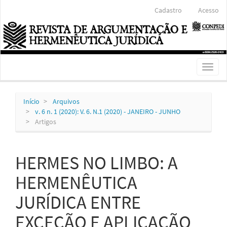
Navegação
Cadastro
Acesso
Principal
Conteúdo
principal
Barra
Lateral
Toggl
naviga
Início
Arquivos
v. 6 n. 1 (2020): V. 6. N.1 (2020) - JANEIRO - JUNHO
Artigos
HERMES NO LIMBO: A
HERMENÊUTICA
JURÍDICA ENTRE
EXCEÇÃO E APLICAÇÃO