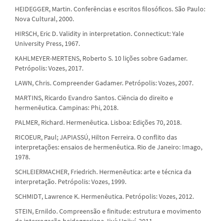
HEIDEGGER, Martin. Conferências e escritos filosóficos. São Paulo:
Nova Cultural, 2000.
HIRSCH, Eric D. Validity in interpretation. Connecticut: Yale
University Press, 1967.
KAHLMEYER-MERTENS, Roberto S. 10 lições sobre Gadamer.
Petrópolis: Vozes, 2017.
LAWN, Chris. Compreender Gadamer. Petrópolis: Vozes, 2007.
MARTINS, Ricardo Evandro Santos. Ciência do direito e
hermenêutica. Campinas: Phi, 2018.
PALMER, Richard. Hermenêutica. Lisboa: Edições 70, 2018.
RICOEUR, Paul; JAPIASSÚ, Hilton Ferreira. O conflito das
interpretações: ensaios de hermenêutica. Rio de Janeiro: Imago,
1978.
SCHLEIERMACHER, Friedrich. Hermenêutica: arte e técnica da
interpretação. Petrópolis: Vozes, 1999.
SCHMIDT, Lawrence K. Hermenêutica. Petrópolis: Vozes, 2012.
STEIN, Ernildo. Compreensão e finitude: estrutura e movimento
da interrogação heideggeriana. Ijuí: Unijuí, 2011.