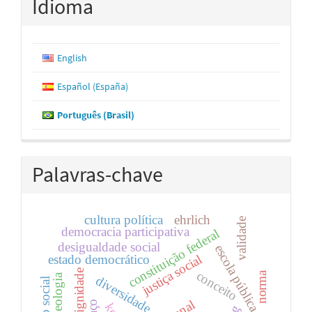
Idioma
English
Español (España)
Português (Brasil)
Palavras-chave
cultura política
ehrlich
validade
democracia participativa
constituição federal
desigualdade social
escola pública
justiça social
estado democrático
dignidade
conceito
norma
diversidade
estado social