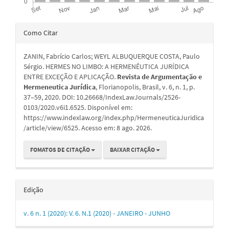
Detalhes
Como Citar
do
ZANIN, Fabrício Carlos; WEYL ALBUQUERQUE COSTA, Paulo
artigo
Sérgio. HERMES NO LIMBO: A HERMENÊUTICA JURÍDICA
ENTRE EXCEÇÃO E APLICAÇÃO.
Revista de Argumentação e
Hermeneutica Jurídica
, Florianopolis, Brasil, v. 6, n. 1, p.
37–59, 2020. DOI: 10.26668/IndexLawJournals/2526-
0103/2020.v6i1.6525. Disponível em:
https://www.indexlaw.org/index.php/HermeneuticaJuridica
/article/view/6525. Acesso em: 8 ago. 2026.
FOMATOS DE CITAÇÃO
BAIXAR CITAÇÃO
Edição
v. 6 n. 1 (2020): V. 6. N.1 (2020) - JANEIRO - JUNHO