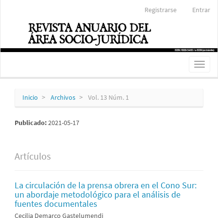
Navegación
Registrarse
Entrar
principal
Contenido
principal
Barra
lateral
Toggl
naviga
Inicio
Archivos
Vol. 13 Núm. 1
Publicado:
2021-05-17
Artículos
La circulación de la prensa obrera en el Cono Sur:
un abordaje metodológico para el análisis de
fuentes documentales
Cecilia Demarco Gastelumendi